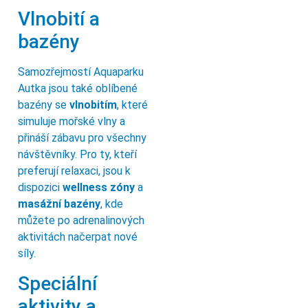
Vlnobití a
bazény
Samozřejmostí Aquaparku
Autka jsou také oblíbené
bazény se
vlnobitím
, které
simuluje mořské vlny a
přináší zábavu pro všechny
návštěvníky. Pro ty, kteří
preferují relaxaci, jsou k
dispozici
wellness zóny
a
masážní bazény
, kde
můžete po adrenalinových
aktivitách načerpat nové
síly.
Speciální
aktivity a