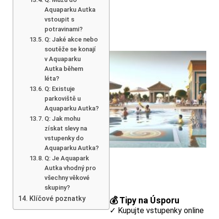
Aquaparku Autka
vstoupit s
potravinami?
Q: Jaké akce nebo
soutěže se konají
v Aquaparku
Autka během
léta?
Q: Existuje
parkoviště u
Aquaparku Autka?
Q: Jak mohu
získat slevy na
vstupenky do
Aquaparku Autka?
Q: Je Aquapark
Autka vhodný pro
všechny věkové
skupiny?
Klíčové poznatky
💰 Tipy na Úsporu
✓ Kupujte vstupenky online