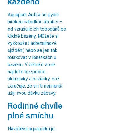
každého
Aquapark Autka se pyšní
širokou nabídkou atrakcí –
od vzrušujících tobogánů po
klidné bazény. Můžete si
vyzkoušet adrenalinové
sjíždění, nebo se jen tak
relaxovat v lehátkách u
bazénu. V dětské zóně
najdete bezpečné
skluzavky a bazénky, což
zaručuje, že si i ti nejmenší
užijí svou dávku zábavy.
Rodinné chvíle
plné smíchu
Návštěva aquaparku je