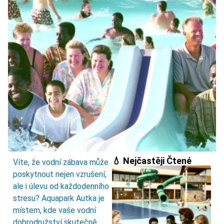
💧 Nejčastěji Čtené
Víte, že vodní zábava může
poskytnout nejen vzrušení,
ale i úlevu od každodenního
stresu? Aquapark Autka je
místem, kde vaše vodní
dobrodružství skutečně