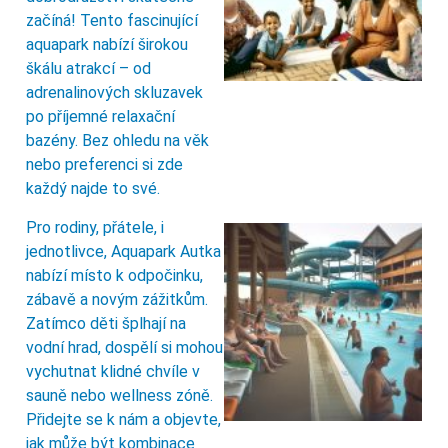
začíná! Tento fascinující
aquapark nabízí širokou
škálu atrakcí – od
adrenalinových skluzavek
po příjemné relaxační
bazény. Bez ohledu na věk
nebo preferenci si zde
každý najde to své.
Pro rodiny, přátele, i
jednotlivce, Aquapark Autka
nabízí místo k odpočinku,
zábavě a novým zážitkům.
Zatímco děti šplhají na
vodní hrad, dospělí si mohou
vychutnat klidné chvíle v
sauně nebo wellness zóně.
Přidejte se k nám a objevte,
jak může být kombinace