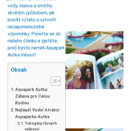
vody, slunce a smíchu
skvělým způsobem, jak
posílit vztahy a vytvořit
nezapomenutelné
vzpomínky. Ponořte se do
našeho článku a zjistěte,
proč byste neměli Aquapark
Autka minout!
Obsah
Aquapark Autka:
Zábava pro Celou
Rodinu
Nejlepší Vodní Atrakcí
Aquaparku Autka
Tobogány různých
velikostí