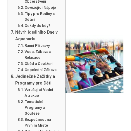
Občerstvení
Osvěžující Nápoje
Tipy pro Rodiny s
Dětmi
Odkdy do kdy?
Návrh Ideálního Dne v
Aquaparku
Ranní Přípravy
Voda, Zábava a
Relaxace
Oběd a Osvěžení
Odpolední Zábava
Jedinečné Zážitky a
Programy pro Děti
Vzrušující Vodní
Atrakce
Tématické
Programy a
Soutěže
Bezpečnost na
Prvním Místě