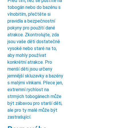
Před tím, než se pustíte na
tobogán nebo do bazénu s
vlnobitím, přečtěte si
pravidla a bezpečnostní
pokyny pro použití dané
atrakce. Zkontrolujte, zda
jsou vaše děti dostatečně
vysoké nebo staré na to,
aby mohly používat
konkrétní atrakce. Pro
menší děti jsou určeny
jemnější skluzavky a bazény
s malými vlnkami. Přece jen,
extremní rychlost na
strmých tobogánech může
být zábavou pro starší děti,
ale pro ty malé může být
zastrašující.