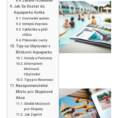
Zábava i Vzdělávání
Jak Se Dostat do
Aquaparku Autka
Cestování autem
Veřejná doprava
Cyklistika a pěší
chůze
Plánování cesty
Tipy na Ubytování v
Blízkosti Aquaparku
Hotely a Penziony
Alternativní
Možnosti
Ubytování
Tipy pro Rezervaci
Nezapomenutelné
Místo pro Skupinové
Akce
Skvělé Možnosti
pro Skupiny
Jak Zajistit