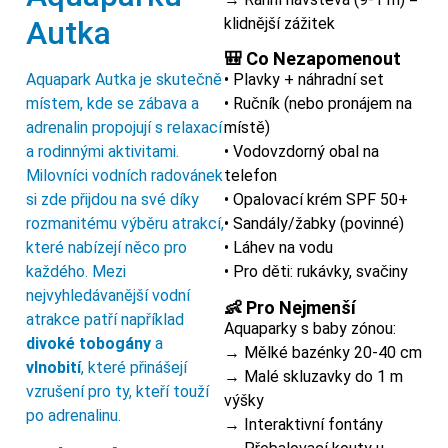
Autka
klidnější zážitek
🎒 Co Nezapomenout
Aquapark Autka je skutečně
• Plavky + náhradní set
místem, kde se zábava a
• Ručník (nebo pronájem na
adrenalin propojují s relaxací
místě)
a rodinnými aktivitami.
• Vodovzdorný obal na
Milovníci vodních radovánek
telefon
si zde přijdou na své díky
• Opalovací krém SPF 50+
rozmanitému výběru atrakcí,
• Sandály/žabky (povinné)
které nabízejí něco pro
• Láhev na vodu
každého. Mezi
• Pro děti: rukávky, svačiny
nejvyhledávanější vodní
👶 Pro Nejmenší
atrakce patří například
Aquaparky s baby zónou:
divoké tobogány
a
→ Mělké bazénky 20-40 cm
vlnobití
, které přinášejí
→ Malé skluzavky do 1 m
vzrušení pro ty, kteří touží
výšky
po adrenalinu.
→ Interaktivní fontány