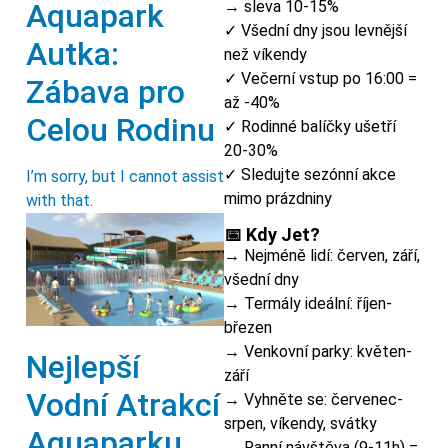
Aquapark
→ sleva 10-15%
✓ Všední dny jsou levnější
Autka:
než víkendy
✓ Večerní vstup po 16:00 =
Zábava pro
až -40%
Celou Rodinu
✓ Rodinné balíčky ušetří
20-30%
✓ Sledujte sezónní akce
I’m sorry, but I cannot assist
mimo prázdniny
with that.
📅 Kdy Jet?
→ Nejméně lidí: červen, září,
všední dny
→ Termály ideální: říjen-
březen
→ Venkovní parky: květen-
Nejlepší
září
Vodní Atrakcí
→ Vyhněte se: červenec-
srpen, víkendy, svátky
Aquaparku
→ Ranní návštěva (9-11h) =