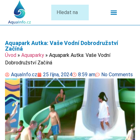
Termální Lázně
Aquapark Autka: Vaše Vodní Dobrodružství
Začíná
Úvod
»
Aquaparky
»
Aquapark Autka: Vaše Vodní
Dobrodružství Začíná
AquaInfo.cz
25 října, 2024
8:59 am
No Comments