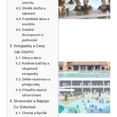
smíchu
Skvělé služby a
vybavení
Pravidelné akce a
soutěže
Snadná
dostupnost a
parkování
Vstupenky a Ceny:
Jak Ušetřit
Slevy a akce
Rodinné balíčky a
skupinové
vstupenky
Online rezervace a
předprodej
Přiveďte vlastní
občerstvení
Stravování a Nápoje:
Co Ochutnat
Chutné a Rychlé