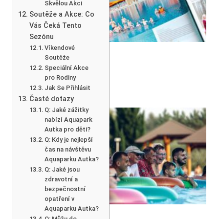
Skvělou Akci
Soutěže a Akce: Co
Vás Čeká Tento
Sezónu
Víkendové
Soutěže
Speciální Akce
pro Rodiny
Jak Se Přihlásit
Časté dotazy
Q: Jaké zážitky
nabízí Aquapark
Autka pro děti?
Q: Kdy je nejlepší
čas na návštěvu
Aquaparku Autka?
Q: Jaké jsou
zdravotní a
bezpečnostní
opatření v
Aquaparku Autka?
Q: Můžu do