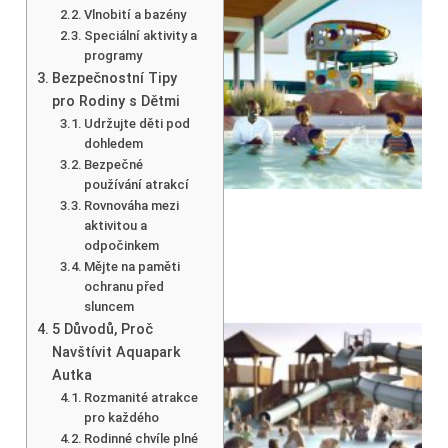
Vlnobití a bazény
Speciální aktivity a
programy
Bezpečnostní Tipy
pro Rodiny s Dětmi
Udržujte děti pod
dohledem
Bezpečné
používání atrakcí
Rovnováha mezi
aktivitou a
odpočinkem
Mějte na paměti
ochranu před
sluncem
5 Důvodů, Proč
Navštívit Aquapark
Autka
Rozmanité atrakce
pro každého
Rodinné chvíle plné