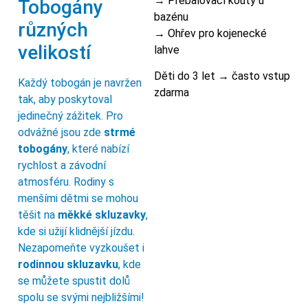
→ Přebalovací kouty u
Tobogány
bazénu
různých
→ Ohřev pro kojenecké
velikostí
lahve
Děti do 3 let → často vstup
Každý tobogán je navržen
zdarma
tak, aby poskytoval
jedinečný zážitek. Pro
odvážné jsou zde
strmé
tobogány
, které nabízí
rychlost a závodní
atmosféru. Rodiny s
menšími dětmi se mohou
těšit na
měkké skluzavky
,
kde si užijí klidnější jízdu.
Nezapomeňte vyzkoušet i
rodinnou skluzavku
, kde
se můžete spustit dolů
spolu se svými nejbližšími!