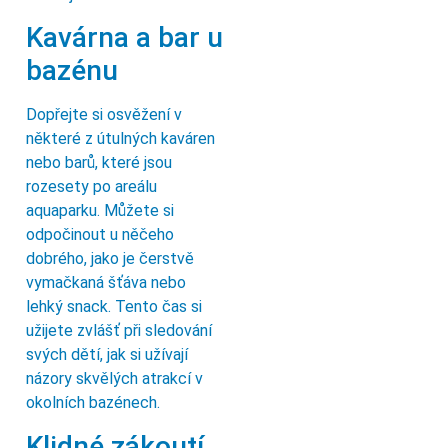
Kavárna a bar u
bazénu
Dopřejte si osvěžení v
některé z útulných kaváren
nebo barů, které jsou
rozesety po areálu
aquaparku. Můžete si
odpočinout u něčeho
dobrého, jako je čerstvě
vymačkaná šťáva nebo
lehký snack. Tento čas si
užijete zvlášť při sledování
svých dětí, jak si užívají
názory skvělých atrakcí v
okolních bazénech.
Klidné zákoutí