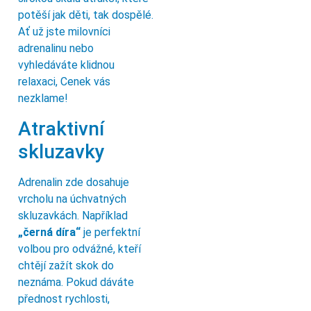
potěší jak děti, tak dospělé.
Ať už jste milovníci
adrenalinu nebo
vyhledáváte klidnou
relaxaci, Cenek vás
nezklame!
Atraktivní
skluzavky
Adrenalin zde dosahuje
vrcholu na úchvatných
skluzavkách. Například
„černá díra“
je perfektní
volbou pro odvážné, kteří
chtějí zažít skok do
neznáma. Pokud dáváte
přednost rychlosti,