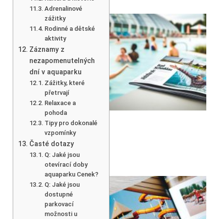
Adrenalinové
zážitky
Rodinné a dětské
aktivity
Záznamy z
nezapomenutelných
dní v aquaparku
Zážitky, které
přetrvají
Relaxace a
pohoda
Tipy pro dokonalé
vzpomínky
Časté dotazy
Q: Jaké jsou
otevírací doby
aquaparku Cenek?
Q: Jaké jsou
dostupné
parkovací
možnosti u