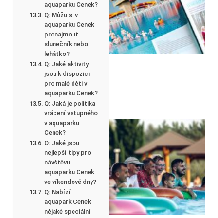
aquaparku Cenek?
Q: Můžu si v
aquaparku Cenek
pronajmout
slunečník nebo
lehátko?
Q: Jaké aktivity
jsou k dispozici
pro malé děti v
aquaparku Cenek?
Q: Jaká je politika
vrácení vstupného
v aquaparku
Cenek?
Q: Jaké jsou
nejlepší tipy pro
návštěvu
aquaparku Cenek
ve víkendové dny?
Q: Nabízí
aquapark Cenek
nějaké speciální