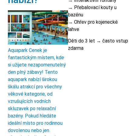
→ Interaktivní fontány
→ Přebalovací kouty u
bazénu
→ Ohřev pro kojenecké
lahve
Děti do 3 let → často vstup
zdarma
Aquapark Cenek je
fantastickým místem, kde
si užijete nezapomenutelný
den plný zábavy! Tento
aquapark nabízí širokou
škálu atrakcí pro všechny
věkové kategorie, od
vzrušujících vodních
skluzavek po relaxační
bazény. Pokud hledáte
ideální místo pro rodinnou
dovolenou nebo jen