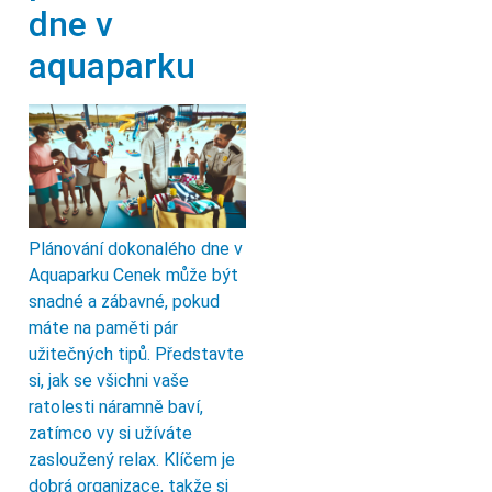
dne v
aquaparku
Plánování dokonalého dne v
Aquaparku Cenek může být
snadné a zábavné, pokud
máte na paměti pár
užitečných tipů. Představte
si, jak se všichni vaše
ratolesti náramně baví,
zatímco vy si užíváte
zasloužený relax. Klíčem je
dobrá organizace, takže si