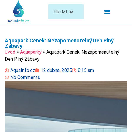
Termální Lázně
Aquapark Cenek: Nezapomenutelný Den Plný
Zábavy
Úvod
»
Aquaparky
»
Aquapark Cenek: Nezapomenutelný
Den Plný Zábavy
AquaInfo.cz
12 dubna, 2025
8:15 am
No Comments