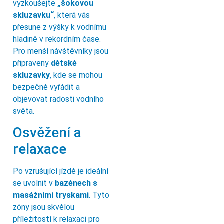
vyzkoušejte
„šokovou
skluzavku“
, která vás
přesune z výšky k vodnímu
hladině v rekordním čase.
Pro menší návštěvníky jsou
připraveny
dětské
skluzavky
, kde se mohou
bezpečně vyřádit a
objevovat radosti vodního
světa.
Osvěžení a
relaxace
Po vzrušující jízdě je ideální
se uvolnit v
bazénech s
masážními tryskami
. Tyto
zóny jsou skvělou
příležitostí k relaxaci pro