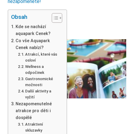
nezapomenete!
Obsah
Kde se nachází
aquapark Cenek?
Co vše Aquapark
Cenek nabízí?
Atrakcí, které vás
osloví
Wellness a
odpočinek
Gastronomické
možnosti
Další aktivity a
vyžití
Nezapomenutelné
atrakce pro děti i
dospělé
Atraktivní
skluzavky