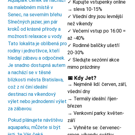
Aquapark Cenek se nachází
✓ Kupujte vstupenky online
na malebném místě v
→ sleva 10-15%
Senec, na severním břehu
✓ Všední dny jsou levnější
Slnečných jazier, jen pár
než víkendy
kroků od krásné přírody a
✓ Večerní vstup po 16:00 =
možnosti relaxace u vody.
až -40%
Tato lokalita je oblíbená pro
✓ Rodinné balíčky ušetří
rodiny i jednotlivce, kteří
20-30%
hledají zábavu a odpočinek.
✓ Sledujte sezónní akce
Je snadno dostupná autem
mimo prázdniny
a nachází se v těsné
📅 Kdy Jet?
blízkosti města Bratislava,
→ Nejméně lidí: červen, září,
což z ní činí ideální
všední dny
destinaci na víkendový
→ Termály ideální: říjen-
výlet nebo jednodenní výlet
březen
za zábavou.
→ Venkovní parky: květen-
Pokud plánujete návštěvu
září
aquaparku, můžete si být
→ Vyhněte se: červenec-
jisti, že Vás čeká
srpen, víkendy, svátky