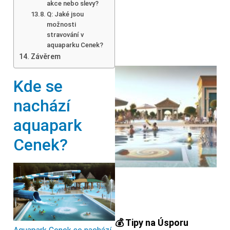
akce nebo slevy?
Q: Jaké jsou
možnosti
stravování v
aquaparku Cenek?
Závěrem
Kde se
nachází
aquapark
Cenek?
💰 Tipy na Úsporu