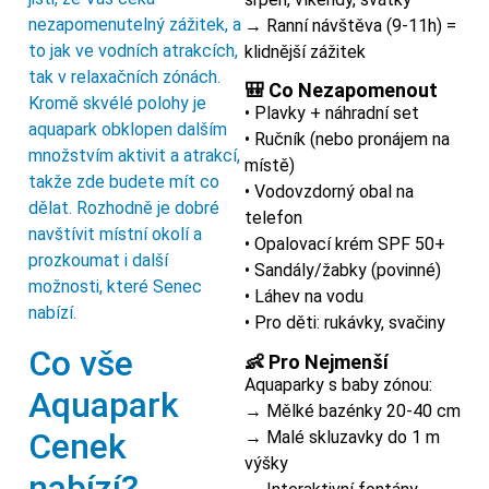
nezapomenutelný zážitek, a
→ Ranní návštěva (9-11h) =
to jak ve vodních atrakcích,
klidnější zážitek
tak v relaxačních zónách.
🎒 Co Nezapomenout
Kromě skvélé polohy je
• Plavky + náhradní set
aquapark obklopen dalším
• Ručník (nebo pronájem na
množstvím aktivit a atrakcí,
místě)
takže zde budete mít co
• Vodovzdorný obal na
dělat. Rozhodně je dobré
telefon
navštívit místní okolí a
• Opalovací krém SPF 50+
prozkoumat i další
• Sandály/žabky (povinné)
možnosti, které Senec
• Láhev na vodu
nabízí.
• Pro děti: rukávky, svačiny
Co vše
👶 Pro Nejmenší
Aquaparky s baby zónou:
Aquapark
→ Mělké bazénky 20-40 cm
Cenek
→ Malé skluzavky do 1 m
výšky
nabízí?