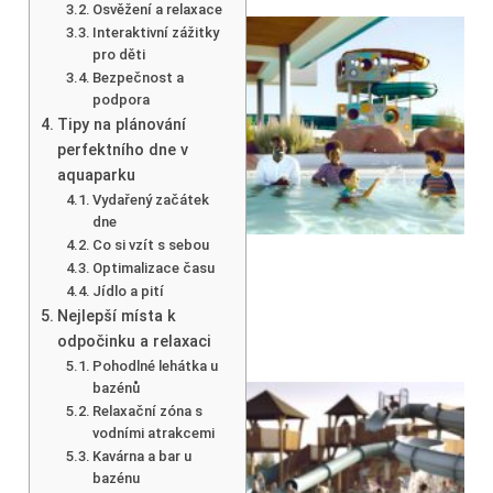
Osvěžení a relaxace
Interaktivní zážitky
pro děti
Bezpečnost a
podpora
Tipy na plánování
perfektního dne v
aquaparku
Vydařený začátek
dne
Co si vzít s sebou
Optimalizace času
Jídlo a pití
Nejlepší místa k
odpočinku a relaxaci
Pohodlné lehátka u
bazénů
Relaxační zóna s
vodními atrakcemi
Kavárna a bar u
bazénu