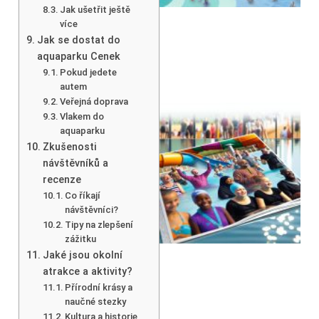
Jak ušetřit ještě
více
Jak se dostat do
aquaparku Cenek
Pokud jedete
autem
Veřejná doprava
Vlakem do
aquaparku
Zkušenosti
návštěvníků a
recenze
Co říkají
návštěvníci?
Tipy na zlepšení
zážitku
Jaké jsou okolní
atrakce a aktivity?
Přírodní krásy a
naučné stezky
Kultura a historie