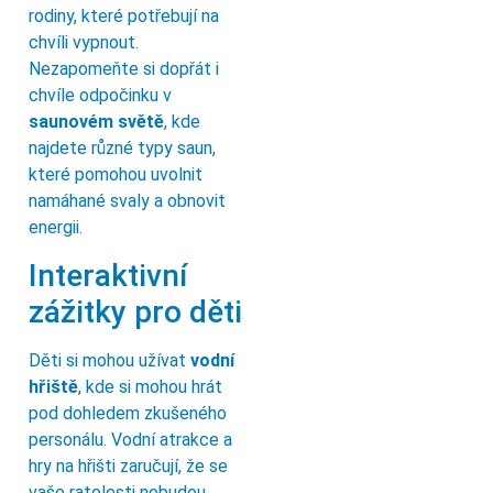
rodiny, které potřebují na
chvíli vypnout.
Nezapomeňte si dopřát i
chvíle odpočinku v
saunovém světě
, kde
najdete různé typy saun,
které pomohou uvolnit
namáhané svaly a obnovit
energii.
Interaktivní
zážitky pro děti
Děti si mohou užívat
vodní
hřiště
, kde si mohou hrát
pod dohledem zkušeného
personálu. Vodní atrakce a
hry na hřišti zaručují, že se
vaše ratolesti nebudou