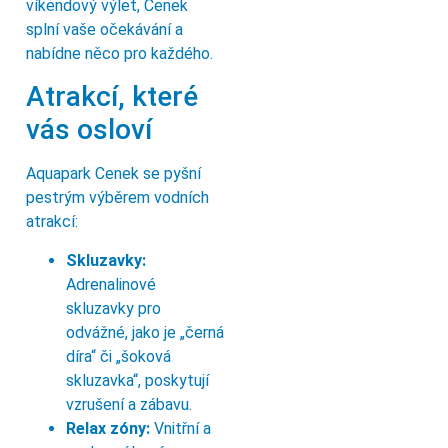
víkendový výlet, Cenek
splní vaše očekávání a
nabídne něco pro každého.
Atrakcí, které
vás osloví
Aquapark Cenek se pyšní
pestrým výběrem vodních
atrakcí:
Skluzavky:
Adrenalinové
skluzavky pro
odvážné, jako je „černá
díra“ či „šoková
skluzavka“, poskytují
vzrušení a zábavu.
Relax zóny:
Vnitřní a