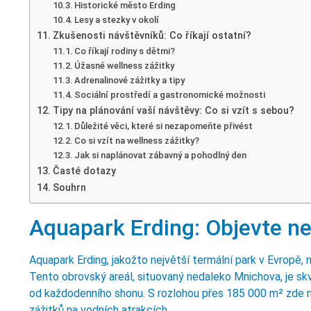
Historické město Erding
Lesy a stezky v okolí
Zkušenosti návštěvníků: Co říkají ostatní?
Co říkají rodiny s dětmi?
Úžasné wellness zážitky
Adrenalinové zážitky a tipy
Sociální prostředí a gastronomické možnosti
Tipy na plánování vaší návštěvy: Co si vzít s sebou?
Důležité věci, které si nezapomeňte přivést
Co si vzít na wellness zážitky?
Jak si naplánovat zábavný a pohodlný den
Časté dotazy
Souhrn
Aquapark Erding: Objevte ne
Aquapark Erding, jakožto největší termální park v Evropě, 
Tento obrovský areál, situovaný nedaleko Mnichova, je skvě
od každodenního shonu. S rozlohou přes 185 000 m² zde ni
zážitků na vodních atrakcích.