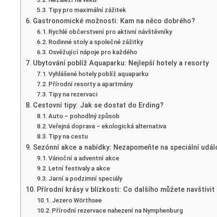
Tipy pro maximální zážitek
Gastronomické možnosti: Kam na něco dobrého?
Rychlé občerstvení pro aktivní návštěvníky
Rodinné stoly a společné zážitky
Osvěžující nápoje pro každého
Ubytování poblíž Aquaparku: Nejlepší hotely a resorty
Vyhlášené hotely poblíž aquaparku
Přírodní resorty a apartmány
Tipy na rezervaci
Cestovní tipy: Jak se dostat do Erding?
Auto – pohodlný způsob
Veřejná doprava – ekologická alternativa
Tipy na cestu
Sezónní akce a nabídky: Nezapomeňte na speciální udál
Vánoční a adventní akce
Letní festivaly a akce
Jarní a podzimní speciály
Přírodní krásy v blízkosti: Co dalšího můžete navštívit
Jezero Wörthsee
Přírodní rezervace nahezení na Nymphenburg