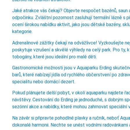
Jaké atrakce vás čekají? Objevte nespočet bazénů, saun 
odpočinku. Zvláštní pozornost zasluhují termální lázně s př
ocení širokou nabídku aktivit, jako jsou dětské bazény, s
kategorie.
Adrenalinové zážitky čekají na odvážlivce! Vyzkoušejte nej
poskytuje vzrušení a skvělé výhledy na celý park. Pro ty, kt
tobogány, které jsou ideální pro malé děti.
Gastronomické možnosti jsou v Aquaparku Erding skutečně 
barů, které nabízejí jídla od rychlého občerstvení po zdra
specialitu nebo domácí dezert.
Pokud plánujete delší pobyt, v okolí aquaparku najdete řad
návštěvy. Cestování do Erding je jednoduché, s dobrým 
sezónní akce a nabídky, které mohou zahrnovat speciální
Na závěr si připravte pohodlné plavky a ručník, neboť Aqu
dokonalé harmonii. Nechte se unést vodními radovánkami a 