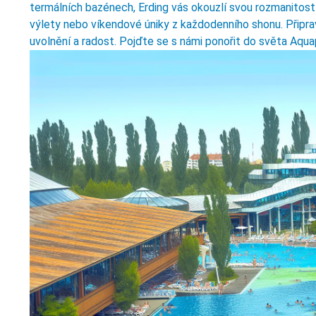
termálních bazénech, Erding vás okouzlí svou rozmanitostí
výlety nebo víkendové úniky z každodenního shonu. Připr
uvolnění a radost. Pojďte se s námi ponořit do světa Aqua