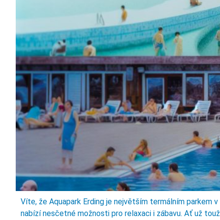
Víte, že Aquapark Erding je největším termálním parkem v
nabízí nesčetné možnosti pro relaxaci i zábavu. Ať už tou