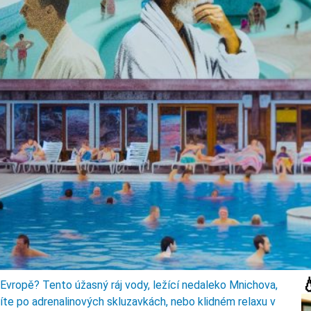

 Evropě? Tento úžasný ráj vody, ležící nedaleko Mnichova,
žíte po adrenalinových skluzavkách, nebo klidném relaxu v