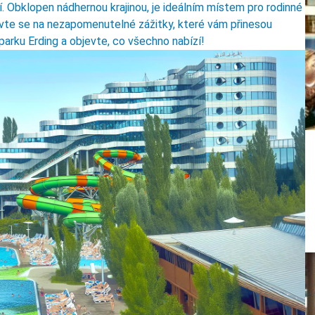
. Obklopen nádhernou krajinou, je ideálním místem pro rodinné
avte se na nezapomenutelné zážitky, které vám přinesou
parku Erding a objevte, co všechno nabízí!