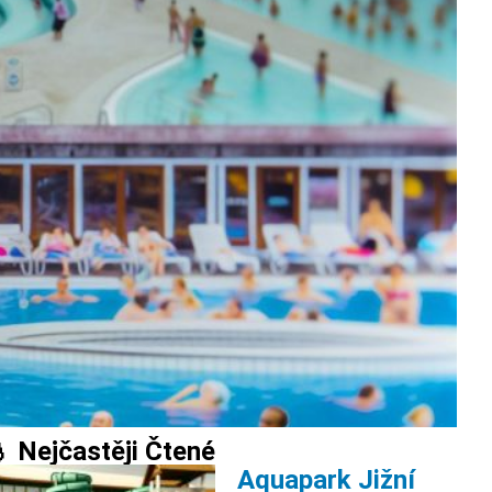
 Nejčastěji Čtené
Aquapark Jižní