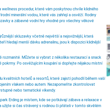
a wellness procedur, které vám poskytnou chvíle klidného
írodní minerální vodou, které vás zahřejí a osvěží. Rodiny
kluzavky a zábavné vodní hry vhodné pro všechny věkové
různější skluzavky včetně největší a nejsvižnější, která
eří hledají menší dávku adrenalinu, jsou k dispozici klidnější
rozmanité. Můžete si vybrat z několika restaurací a snack
vé pokrmy. Po osvěžujícím koupání si dopřejte nějakou místní
u kvalitních hotelů a resortů, které zajistí pohodlí během vaší
spojením vlakem nebo autem. Nezapomeňte zkontrolovat
 vstupné nebo tematické víkendy.
apark Erding je místem, kde se potkávají zábava a relaxace v
užijte si čas strávený s rodinou či přáteli v tomto skvělém