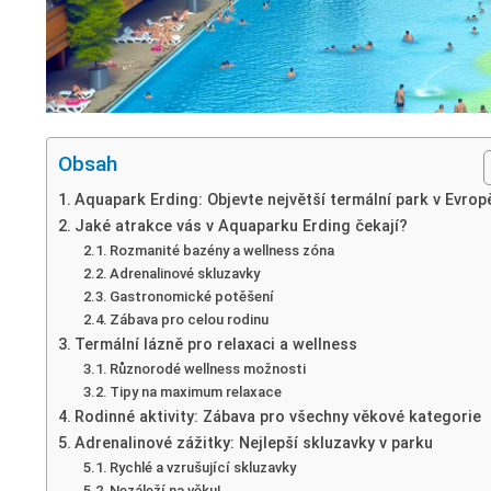
Obsah
Aquapark Erding: Objevte největší termální park v Evrop
Jaké atrakce vás v Aquaparku Erding čekají?
Rozmanité bazény a wellness zóna
Adrenalinové skluzavky
Gastronomické potěšení
Zábava pro celou rodinu
Termální lázně pro relaxaci a wellness
Různorodé wellness možnosti
Tipy na maximum relaxace
Rodinné aktivity: Zábava pro všechny věkové kategorie
Adrenalinové zážitky: Nejlepší skluzavky v parku
Rychlé a vzrušující skluzavky
Nezáleží na věku!