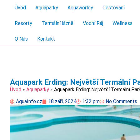
Úvod
Aquaparky
Aquaworldy
Cestování
Resorty
Termální lázně
Vodní Ráj
Wellness
O Nás
Kontakt
Aquapark Erding: Největší Termální P
Úvod
»
Aquaparky
»
Aquapark Erding: Největší Termální Par
AquaInfo.cz
18 září, 2024
1:32 pm
No Comments