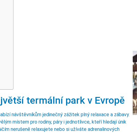
jvětší termální park v Evropě
nabízí návštěvníkům jedinečný zážitek plný relaxace a zábavy.
lým místem pro rodiny, páry i jednotlivce, kteří hledají únik
čím nerušeně relaxujete nebo si užíváte adrenalinových