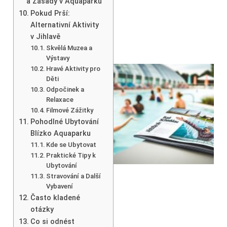
a Zásady v Aquaparku
Pokud Prší:
Alternativní Aktivity
v Jihlavě
Skvělá Muzea a
Výstavy
Hravé Aktivity pro
Děti
Odpočinek a
Relaxace
Filmové Zážitky
Pohodlné Ubytování
Blízko Aquaparku
Kde se Ubytovat
Praktické Tipy k
Ubytování
Stravování a Další
Vybavení
Často kladené
otázky
Co si odnést