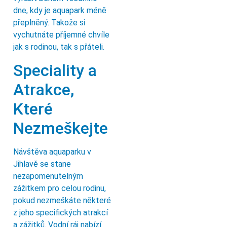
dne, kdy je aquapark méně
přeplněný. Takože si
vychutnáte příjemné chvíle
jak s rodinou, tak s přáteli.
Speciality a
Atrakce,
Které
Nezmeškejte
Návštěva aquaparku v
Jihlavě se stane
nezapomenutelným
zážitkem pro celou rodinu,
pokud nezmeškáte některé
z jeho specifických atrakcí
a zážitků. Vodní ráj nabízí