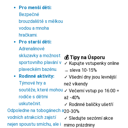
Pro menší děti:
Bezpečné
brouzdaliště s mělkou
2
vodou a mnoha
hračkami.
Pro starší děti:
Adrenalinové
skluzavky a možnost
💰 Tipy na Úsporu
sportovního plavání v
✓ Kupujte vstupenky online
plaveckém bazénu.
→ sleva 10-15%
Rodinné aktivity:
✓ Všední dny jsou levnější
Týmové hry a
než víkendy
soutěže, které mohou
✓ Večerní vstup po 16:00 =
rodiče s dětmi
až -40%
uskutečnit.
✓ Rodinné balíčky ušetří
Odpoledne na tobogánech a
20-30%
vodních atrakcích zajistí
✓ Sledujte sezónní akce
nejen spoustu smíchu, ale i
mimo prázdniny