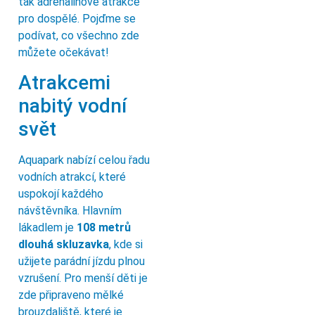
tak adrenalinové atrakce
pro dospělé. Pojďme se
podívat, co všechno zde
můžete očekávat!
Atrakcemi
nabitý vodní
svět
Aquapark nabízí celou řadu
vodních atrakcí, které
uspokojí každého
návštěvníka. Hlavním
lákadlem je
108 metrů
dlouhá skluzavka
, kde si
užijete parádní jízdu plnou
vzrušení. Pro menší děti je
zde připraveno mělké
brouzdaliště, které je