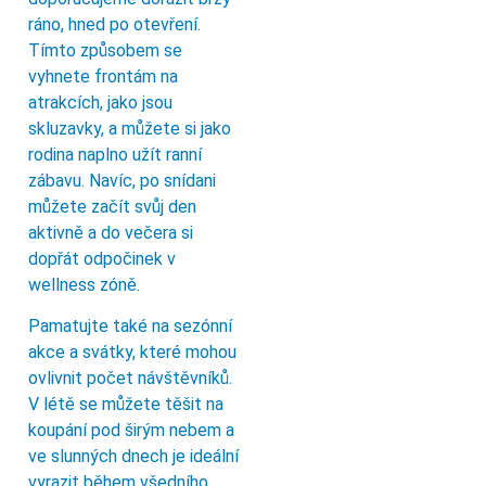
ráno, hned po otevření.
Tímto způsobem se
vyhnete frontám na
atrakcích, jako jsou
skluzavky, a můžete si jako
rodina naplno užít ranní
zábavu. Navíc, po snídani
můžete začít svůj den
aktivně a do večera si
dopřát odpočinek v
wellness zóně.
Pamatujte také na sezónní
akce a svátky, které mohou
ovlivnit počet návštěvníků.
V létě se můžete těšit na
koupání pod širým nebem a
ve slunných dnech je ideální
vyrazit během všedního