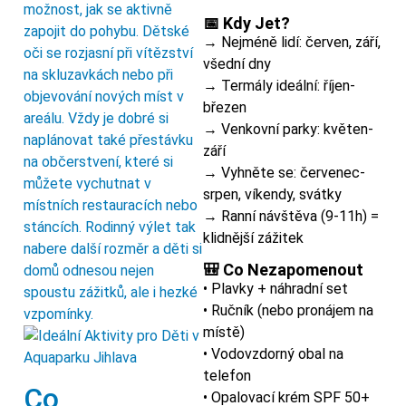
možnost, jak se aktivně
📅 Kdy Jet?
zapojit do pohybu. Dětské
→ Nejméně lidí: červen, září,
oči se rozjasní při vítězství
všední dny
na skluzavkách nebo při
→ Termály ideální: říjen-
objevování nových míst v
březen
areálu. Vždy je dobré si
→ Venkovní parky: květen-
naplánovat také přestávku
září
na občerstvení, které si
→ Vyhněte se: červenec-
můžete vychutnat v
srpen, víkendy, svátky
místních restauracích nebo
→ Ranní návštěva (9-11h) =
stáncích. Rodinný výlet tak
klidnější zážitek
nabere další rozměr a děti si
🎒 Co Nezapomenout
domů odnesou nejen
• Plavky + náhradní set
spoustu zážitků, ale i hezké
• Ručník (nebo pronájem na
vzpomínky.
místě)
• Vodovzdorný obal na
telefon
Co
• Opalovací krém SPF 50+