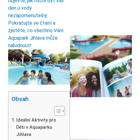
objevte, jak může být váš
den u vody
nezapomenutelný.
Pokračujte ve čtení a
zjistěte, co všechno Vám
Aquapark Jihlava může
nabídnout!
Obsah
Ideální Aktivity pro
Děti v Aquaparku
Jihlava