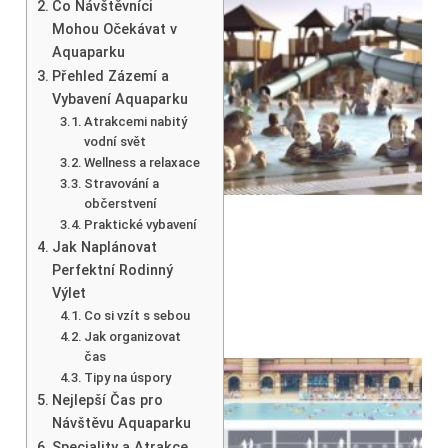
Co Návštěvníci
Mohou Očekávat v
Aquaparku
Přehled Zázemí a
Vybavení Aquaparku
Atrakcemi nabitý
vodní svět
Wellness a relaxace
Stravování a
občerstvení
Praktické vybavení
Jak Naplánovat
Perfektní Rodinný
Výlet
Co si vzít s sebou
Jak organizovat
čas
Tipy na úspory
Nejlepší Čas pro
Návštěvu Aquaparku
Speciality a Atrakce,