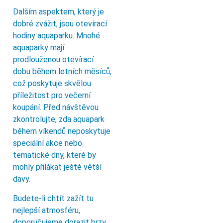
Dalším aspektem, který je
dobré zvážit, jsou otevírací
hodiny aquaparku. Mnohé
aquaparky mají
prodlouženou otevírací
dobu během letních měsíců,
což poskytuje skvělou
příležitost pro večerní
koupání. Před návštěvou
zkontrolujte, zda aquapark
během víkendů neposkytuje
speciální akce nebo
tematické dny, které by
mohly přilákat ještě větší
davy.
Budete-li chtít zažít tu
nejlepší atmosféru,
doporučujeme dorazit brzy