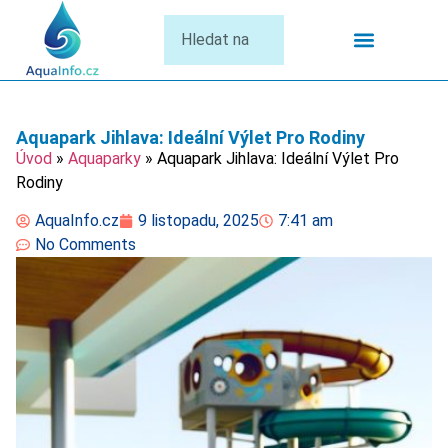
Termální Lázně
Aquapark Jihlava: Ideální Výlet Pro Rodiny
Úvod
»
Aquaparky
»
Aquapark Jihlava: Ideální Výlet Pro
Rodiny
AquaInfo.cz
9 listopadu, 2025
7:41 am
No Comments