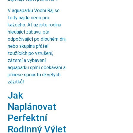
V aquaparku Vodní Ráj se
tedy najde něco pro
každého. Ať už jste rodina
hledající zábavu, pár
odpočívající po dlouhém dni,
nebo skupina přátel
toužících po vzrušení,
zázemí a vybavení
aquaparku splní očekávání a
přinese spoustu skvělých
zážitků!
Jak
Naplánovat
Perfektní
Rodinný Výlet