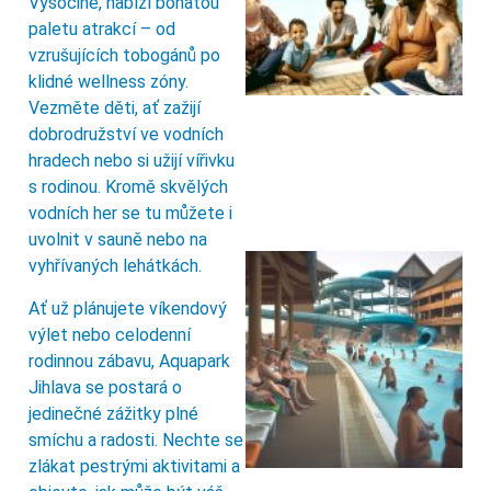
Vysočině, nabízí bohatou
paletu atrakcí – od
vzrušujících tobogánů po
klidné wellness zóny.
Vezměte děti, ať zažijí
dobrodružství ve vodních
hradech nebo si užijí vířivku
s rodinou. Kromě skvělých
vodních her se tu můžete i
uvolnit v sauně nebo na
vyhřívaných lehátkách.
Ať už plánujete víkendový
výlet nebo celodenní
rodinnou zábavu, Aquapark
Jihlava se postará o
jedinečné zážitky plné
smíchu a radosti. Nechte se
zlákat pestrými aktivitami a