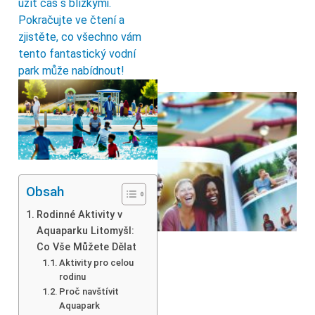
užít čas s blízkými.
Pokračujte ve čtení a
zjistěte, co všechno vám
tento fantastický vodní
park může nabídnout!
Obsah
Rodinné Aktivity v
Aquaparku Litomyšl:
Co Vše Můžete Dělat
Aktivity pro celou
rodinu
Proč navštívit
Aquapark