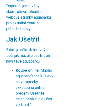
osob.
Doporučujeme vždy
zkontrolovat oficiální
webové stránky aquaparku
pro aktuální ceník a
případné slevy.
Jak Ušetřit
Existuje několik šikovných
tipů, jak můžete ušetřit při
návštěvě aquaparku:
Koupě online:
Mnoho
aquaparků nabízí slevy
na vstupenky
zakoupené online
předem. Ušetříte
nejen peníze, ale i čas
ve frontě.