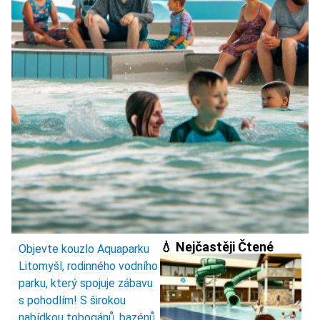
💧 Nejčastěji Čtené
Objevte kouzlo Aquaparku
Litomyšl, rodinného vodního
parku, který spojuje zábavu
s pohodlím! S širokou
nabídkou tobogánů, bazénů