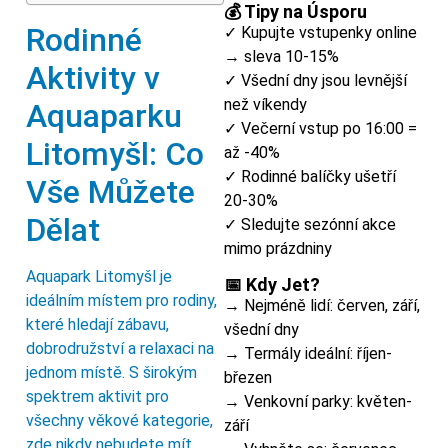
💰 Tipy na Úsporu
Rodinné
✓ Kupujte vstupenky online
→ sleva 10-15%
Aktivity v
✓ Všední dny jsou levnější
než víkendy
Aquaparku
✓ Večerní vstup po 16:00 =
Litomyšl: Co
až -40%
✓ Rodinné balíčky ušetří
Vše Můžete
20-30%
Dělat
✓ Sledujte sezónní akce
mimo prázdniny
Aquapark Litomyšl je
📅 Kdy Jet?
ideálním místem pro rodiny,
→ Nejméně lidí: červen, září,
které hledají zábavu,
všední dny
dobrodružství a relaxaci na
→ Termály ideální: říjen-
jednom místě. S širokým
březen
spektrem aktivit pro
→ Venkovní parky: květen-
všechny věkové kategorie,
září
zde nikdy nebudete mít