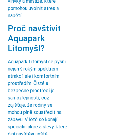
vířivky a masáže, které
pomohou uvolnit stres a
napětí.
Proč navštívit
Aquapark
Litomyšl?
Aquapark Litomyšl se pyšní
nejen širokým spektrem
atrakcí, ale i komfortním
prostředím. Čisté a
bezpečné prostředí je
samozřejmostí, což
zajišťuje, že rodiny se
mohou plně soustředit na
zábavu. V létě se konají
speciální akce a slevy, které
činí návštěvu ještě