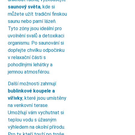
saunový světa
, kde si
můžete užít tradiční finskou
saunu nebo parní lázeň.
Tyto zóny jsou ideální pro
uvolnění svalů a detoxikaci
organismu. Po saunování si
dopřejte chvilku odpočinku
v relaxační části s
pohodlnými lehátky a
jemnou atmosférou.
Další možnosti zahrnují
bublinkové koupele a
vířivky
, které jsou umístěny
na venkovní terase.
Umožňují vám vychutnat si
teplou vodu s úžasným
výhledem na okolní přírodu.
Pro ty, kteří touží po troše