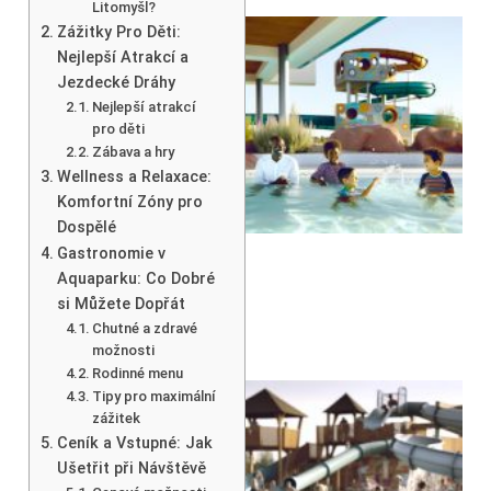
Litomyšl?
Zážitky Pro Děti:
Nejlepší Atrakcí a
Jezdecké Dráhy
Nejlepší atrakcí
pro děti
Zábava a hry
Wellness a Relaxace:
Komfortní Zóny pro
Dospělé
Gastronomie v
Aquaparku: Co Dobré
si Můžete Dopřát
Chutné a zdravé
možnosti
Rodinné menu
Tipy pro maximální
zážitek
Ceník a Vstupné: Jak
Ušetřit při Návštěvě