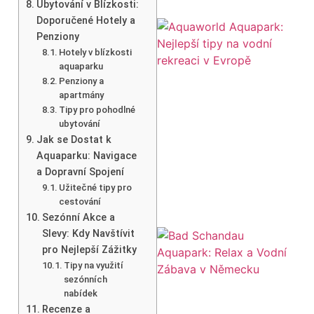
Ubytování v Blízkosti:
Doporučené Hotely a
Penziony
Hotely v blízkosti
aquaparku
Penziony a
apartmány
Tipy pro pohodlné
ubytování
Jak se Dostat k
Aquaparku: Navigace
a Dopravní Spojení
Užitečné tipy pro
cestování
Sezónní Akce a
Slevy: Kdy Navštívit
pro Nejlepší Zážitky
Tipy na využití
sezónních
nabídek
Recenze a