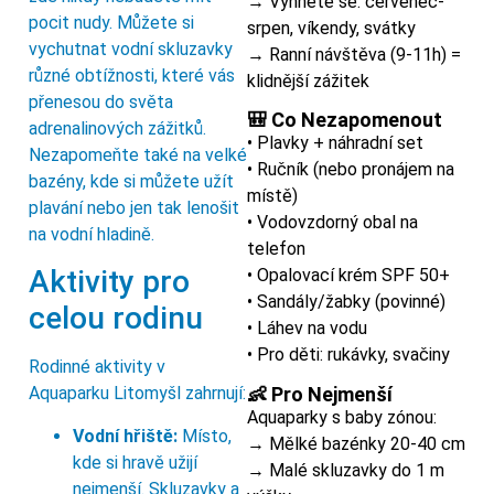
→ Vyhněte se: červenec-
pocit nudy. Můžete si
srpen, víkendy, svátky
vychutnat vodní skluzavky
→ Ranní návštěva (9-11h) =
různé obtížnosti, které vás
klidnější zážitek
přenesou do světa
🎒 Co Nezapomenout
adrenalinových zážitků.
• Plavky + náhradní set
Nezapomeňte také na velké
• Ručník (nebo pronájem na
bazény, kde si můžete užít
místě)
plavání nebo jen tak lenošit
• Vodovzdorný obal na
na vodní hladině.
telefon
Aktivity pro
• Opalovací krém SPF 50+
• Sandály/žabky (povinné)
celou rodinu
• Láhev na vodu
• Pro děti: rukávky, svačiny
Rodinné aktivity v
👶 Pro Nejmenší
Aquaparku Litomyšl zahrnují:
Aquaparky s baby zónou:
Vodní hřiště:
Místo,
→ Mělké bazénky 20-40 cm
kde si hravě užijí
→ Malé skluzavky do 1 m
nejmenší. Skluzavky a