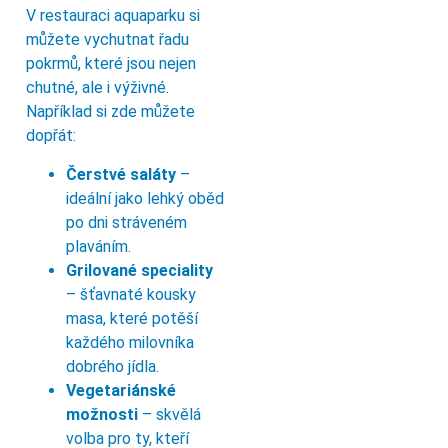
V restauraci aquaparku si
můžete vychutnat řadu
pokrmů, které jsou nejen
chutné, ale i výživné.
Například si zde můžete
dopřát:
Čerstvé saláty
–
ideální jako lehký oběd
po dni stráveném
plaváním.
Grilované speciality
– šťavnaté kousky
masa, které potěší
každého milovníka
dobrého jídla.
Vegetariánské
možnosti
– skvělá
volba pro ty, kteří