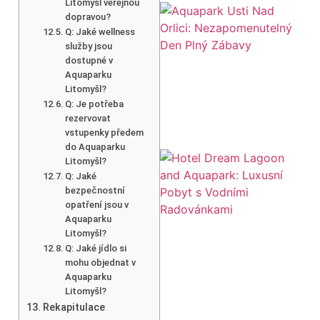
Litomyšl veřejnou
dopravou?
Q: Jaké wellness
služby jsou
dostupné v
Aquaparku
Litomyšl?
Q: Je potřeba
rezervovat
vstupenky předem
do Aquaparku
Litomyšl?
Q: Jaké
bezpečnostní
opatření jsou v
Aquaparku
Litomyšl?
Q: Jaké jídlo si
mohu objednat v
Aquaparku
Litomyšl?
Rekapitulace