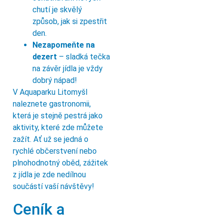
chutí je skvělý
způsob, jak si zpestřit
den.
Nezapomeňte na
dezert
– sladká tečka
na závěr jídla je vždy
dobrý nápad!
V Aquaparku Litomyšl
naleznete gastronomii,
která je stejně pestrá jako
aktivity, které zde můžete
zažít. Ať už se jedná o
rychlé občerstvení nebo
plnohodnotný oběd, zážitek
z jídla je zde nedílnou
součástí vaší návštěvy!
Ceník a