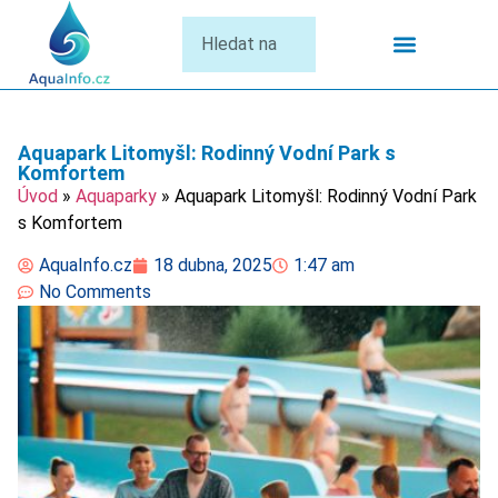
Termální Lázně
Aquapark Litomyšl: Rodinný Vodní Park s
Komfortem
Úvod
»
Aquaparky
»
Aquapark Litomyšl: Rodinný Vodní Park
s Komfortem
AquaInfo.cz
18 dubna, 2025
1:47 am
No Comments