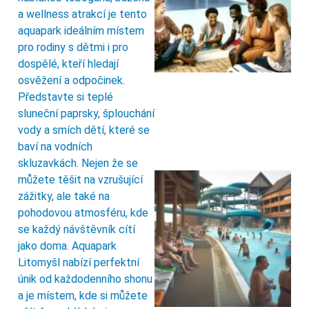
a wellness atrakcí je tento
aquapark ideálním místem
pro rodiny s dětmi i pro
dospělé, kteří hledají
osvěžení a odpočinek.
Představte si teplé
sluneční paprsky, šplouchání
vody a smích dětí, které se
baví na vodních
skluzavkách. Nejen že se
můžete těšit na vzrušující
zážitky, ale také na
pohodovou atmosféru, kde
se každý návštěvník cítí
jako doma. Aquapark
Litomyšl nabízí perfektní
únik od každodenního shonu
a je místem, kde si můžete