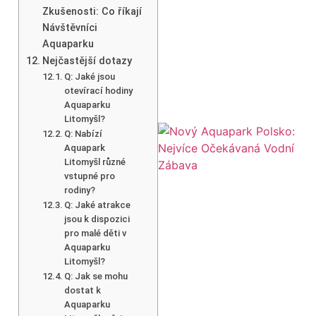
Zkušenosti: Co říkají
Návštěvníci
Aquaparku
Nejčastější dotazy
Q: Jaké jsou
otevírací hodiny
Aquaparku
Litomyšl?
Q: Nabízí
Aquapark
Litomyšl různé
vstupné pro
rodiny?
Q: Jaké atrakce
jsou k dispozici
pro malé děti v
Aquaparku
Litomyšl?
Q: Jak se mohu
dostat k
Aquaparku