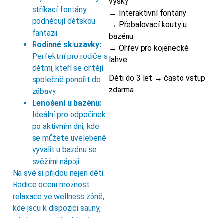
výšky
stříkací fontány
→ Interaktivní fontány
podněcují dětskou
→ Přebalovací kouty u
fantazii.
bazénu
Rodinné skluzavky:
→ Ohřev pro kojenecké
Perfektní pro rodiče s
lahve
dětmi, kteří se chtějí
Děti do 3 let → často vstup
společně ponořit do
zdarma
zábavy.
Lenošení u bazénu:
Ideální pro odpočinek
po aktivním dni, kde
se můžete uvelebeně
vyvalit u bazénu se
svěžími nápoji.
Na své si přijdou nejen děti.
Rodiče ocení možnost
relaxace ve wellness zóně,
kde jsou k dispozici sauny,