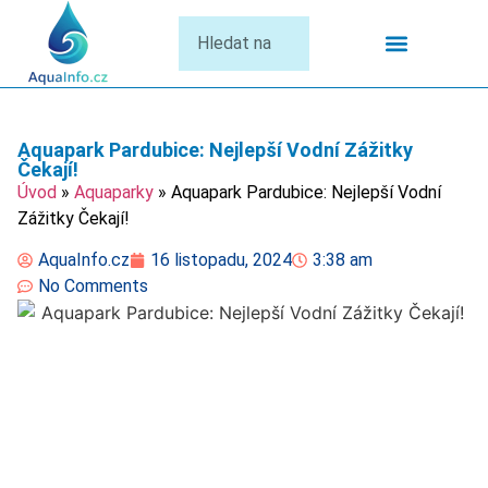
Termální Lázně
Aquapark Pardubice: Nejlepší Vodní Zážitky
Čekají!
Úvod
»
Aquaparky
»
Aquapark Pardubice: Nejlepší Vodní
Zážitky Čekají!
AquaInfo.cz
16 listopadu, 2024
3:38 am
No Comments