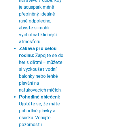
návštěvu v době, kdy
je aquapark méně
přeplněný, ideálně
raně odpoledne,
abyste si mohli
vychutnat klidnější
atmosféru.
Zábava pro celou
rodinu:
Zapojte se do
her s dětmi – můžete
si vyzkoušet vodní
balonky nebo lehké
plavání na
nafukovacích míčích.
Pohodlné oblečení:
Ujistěte se, že máte
pohodlné plavky a
osušku. Věnujte
pozornost i