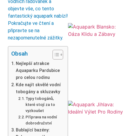
vodních radovánek a
objevte vše, co tento
fantastický aquapark nabízí!
Pokračujte ve čtení a
připravte se na
nezapomenutelné zážitky.
Obsah
Nejlepší atrakce
Aquaparku Pardubice
pro celou rodinu
Kde najít skvělé vodní
tobogány a skluzavky
Typy tobogánů,
které stojí za to
vyzkoušet
Příprava na vodní
dobrodružství
Bublající bazény: