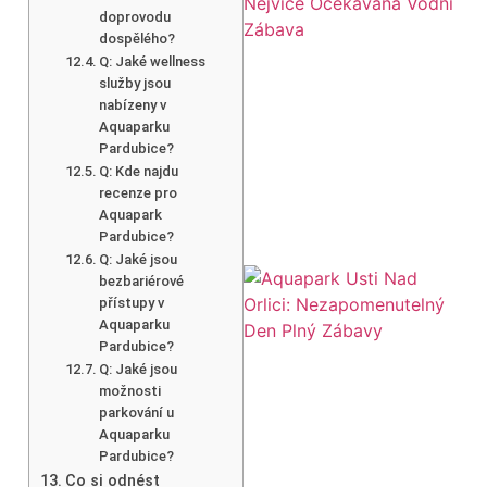
doprovodu
dospělého?
Q: Jaké wellness
služby jsou
nabízeny v
Aquaparku
Pardubice?
Q: Kde najdu
recenze pro
Aquapark
Pardubice?
Q: Jaké jsou
bezbariérové
přístupy v
Aquaparku
Pardubice?
Q: Jaké jsou
možnosti
parkování u
Aquaparku
Pardubice?
Co si odnést