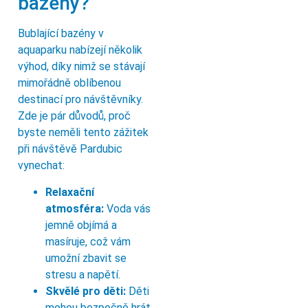
bazény?
Bublající bazény v
aquaparku nabízejí několik
výhod, díky nimž se stávají
mimořádně oblíbenou
destinací pro návštěvníky.
Zde je pár důvodů, proč
byste neměli tento zážitek
při návštěvě Pardubic
vynechat:
Relaxační
atmosféra:
Voda vás
jemně objímá a
masíruje, což vám
umožní zbavit se
stresu a napětí.
Skvělé pro děti:
Děti
mohou bezpečně hrát