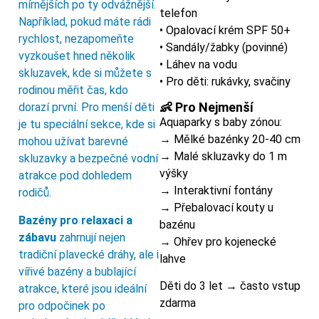
mírnějších po ty odvážnější.
telefon
Například, pokud máte rádi
• Opalovací krém SPF 50+
rychlost, nezapomeňte
• Sandály/žabky (povinné)
vyzkoušet hned několik
• Láhev na vodu
skluzavek, kde si můžete s
• Pro děti: rukávky, svačiny
rodinou měřit čas, kdo
👶 Pro Nejmenší
dorazí první. Pro menší děti
Aquaparky s baby zónou:
je tu speciální sekce, kde si
→ Mělké bazénky 20-40 cm
mohou užívat barevné
→ Malé skluzavky do 1 m
skluzavky a bezpečné vodní
výšky
atrakce pod dohledem
→ Interaktivní fontány
rodičů.
→ Přebalovací kouty u
Bazény pro relaxaci a
bazénu
zábavu
zahrnují nejen
→ Ohřev pro kojenecké
tradiční plavecké dráhy, ale i
lahve
vířivé bazény a bublající
Děti do 3 let → často vstup
atrakce, které jsou ideální
zdarma
pro odpočinek po