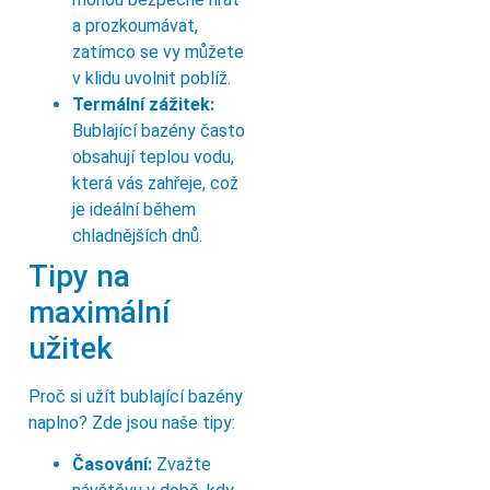
a prozkoumávat,
zatímco se vy můžete
v klidu uvolnit poblíž.
Termální zážitek:
Bublající bazény často
obsahují teplou vodu,
která vás zahřeje, což
je ideální během
chladnějších dnů.
Tipy na
maximální
užitek
Proč si užít bublající bazény
naplno? Zde jsou naše tipy:
Časování:
Zvažte