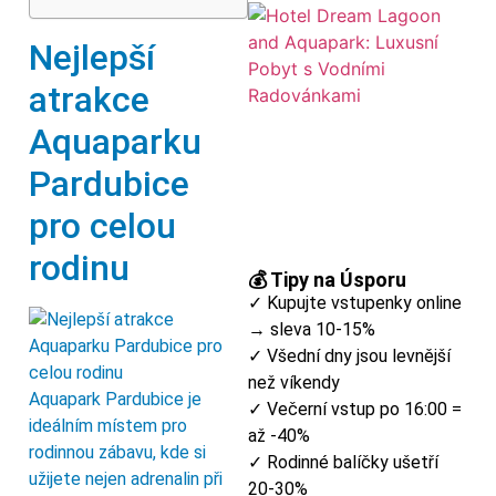
Nejlepší
atrakce
Aquaparku
Pardubice
pro celou
rodinu
💰 Tipy na Úsporu
✓ Kupujte vstupenky online
→ sleva 10-15%
✓ Všední dny jsou levnější
než víkendy
Aquapark Pardubice je
✓ Večerní vstup po 16:00 =
ideálním místem pro
až -40%
rodinnou zábavu, kde si
✓ Rodinné balíčky ušetří
užijete nejen adrenalin při
20-30%