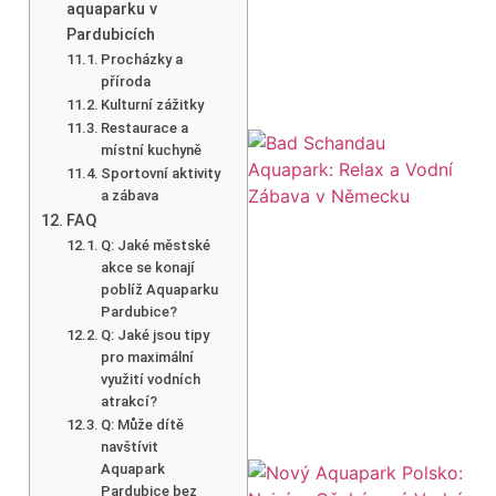
aquaparku v
Pardubicích
Procházky a
příroda
Kulturní zážitky
Restaurace a
místní kuchyně
Sportovní aktivity
a zábava
FAQ
Q: Jaké městské
akce se konají
poblíž Aquaparku
Pardubice?
Q: Jaké jsou tipy
pro maximální
využití vodních
atrakcí?
Q: Může dítě
navštívit
Aquapark
Pardubice bez