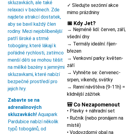
skluzavkách, ale také
✓ Sledujte sezónní akce
relaxaci v bazénech. Zde
mimo prázdniny
najdete atrakcí dostatek,
📅 Kdy Jet?
aby se bavil každý člen
→ Nejméně lidí: červen, září,
rodiny. Mezi nejoblíbenější
všední dny
patří široké a strmé
→ Termály ideální: říjen-
tobogány, které lákají k
březen
pořádné rychlosti, zatímco
→ Venkovní parky: květen-
menší děti se mohou těšit
září
na mělké bazény s jemnými
→ Vyhněte se: červenec-
skluzavkami, které nabízí
srpen, víkendy, svátky
bezpečné prostředí pro
→ Ranní návštěva (9-11h) =
jejich hry.
klidnější zážitek
Zabavte se na
🎒 Co Nezapomenout
adrenalinových
• Plavky + náhradní set
skluzavkách!
Aquapark
• Ručník (nebo pronájem na
Pardubice nabízí několik
místě)
typů tobogánů, od
• Vodovzdorný obal na