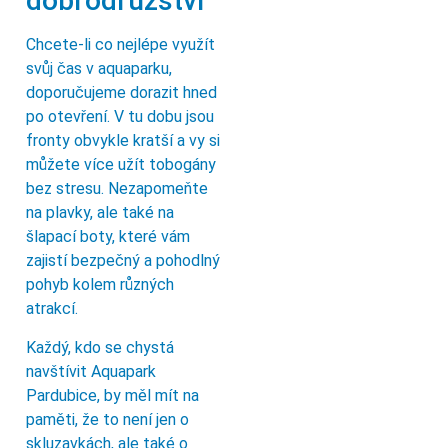
dobrodružství
Chcete-li co nejlépe využít
svůj čas v aquaparku,
doporučujeme dorazit hned
po otevření. V tu dobu jsou
fronty obvykle kratší a vy si
můžete více užít tobogány
bez stresu. Nezapomeňte
na plavky, ale také na
šlapací boty, které vám
zajistí bezpečný a pohodlný
pohyb kolem různých
atrakcí.
Každý, kdo se chystá
navštívit Aquapark
Pardubice, by měl mít na
paměti, že to není jen o
skluzavkách, ale také o