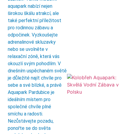
aquapark nabízí nejen
širokou škálu atrakcí, ale
také perfektní příležitost
pro rodinnou zábavu a
odpočinek. Vyzkoušejte
adrenalinové skluzavky
nebo se uvolněte v
relaxační zóně, která vás
okouzlí svým pohodlím. V
dnešním uspěchaném světě
je důležité najít chvíle pro
sebe a své blízké, a právě
Aquapark Pardubice je
ideálním místem pro
společné chvíle plné
smíchu a radosti.
Nezůstávejte pozadu,
ponořte se do světa