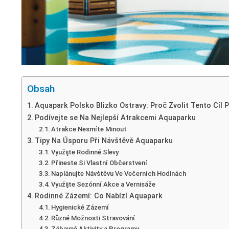
Obsah
Aquapark Polsko Blizko Ostravy: Proč Zvolit Tento Cíl 
Podívejte se Na Nejlepší Atrakcemi Aquaparku
Atrakce Nesmíte Minout
Tipy Na Úsporu Při Návštěvě Aquaparku
Využijte Rodinné Slevy
Přineste Si Vlastní Občerstvení
Naplánujte Návštěvu Ve Večerních Hodinách
Využijte Sezónní Akce a Vernisáže
Rodinné Zázemí: Co Nabízí Aquapark
Hygienické Zázemí
Různé Možnosti Stravování
Zábavné Aktivity a Programy