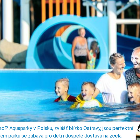

xací? Aquaparky v Polsku, zvlášť blízko Ostravy, jsou perfektní
m parku se zábava pro děti i dospělé dostává na zcela