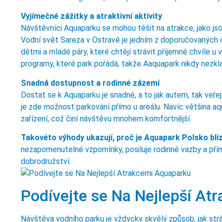
Vyjímečné zážitky a atraktivní aktivity
Návštěvníci Aquaparku se mohou těšit na atrakce, jako jso
Vodní svět Sareza v Ostravě je jedním z doporučovaných cíl
dětmi a mladé páry, které chtějí strávit příjemné chvíle u 
programy, které park pořádá, takže Aaquapark nikdy nezkl
Snadná dostupnost a rodinné zázemí
Dostat se k Aquaparku je snadné, a to jak autem, tak veřej
je zde možnost parkování přímo u areálu. Navíc většina aqu
zařízení, což činí návštěvu mnohem komfortnější.
Takovéto výhody ukazují, proč je Aquapark Polsko blí
nezapomenutelné vzpomínky, posiluje rodinné vazby a pří
dobrodružství.
Podívejte se Na Nejlepší A
Návštěva vodního parku je vždycky skvělý způsob, jak strá