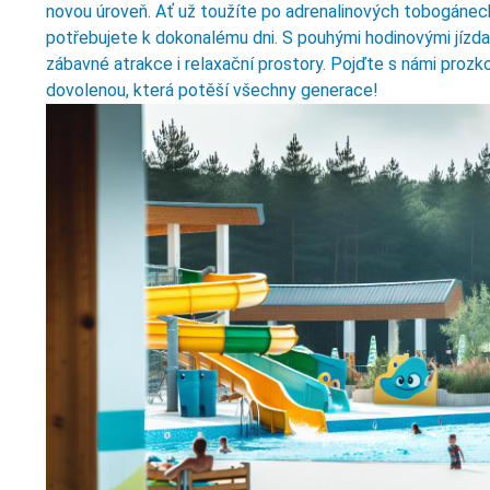
novou úroveň. Ať už toužíte po adrenalinových tobogánech
potřebujete k dokonalému dni. S pouhými hodinovými jízd
zábavné atrakce i relaxační prostory. Pojďte s námi prozk
dovolenou, která potěší všechny generace!