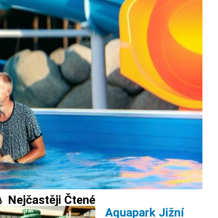
 Nejčastěji Čtené
Aquapark Jižní