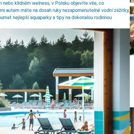
 nebo klidném welness, v Polsku objevíte vše, co
ami autem máte na dosah ruky nezapomenutelné vodní zážitky,
oumat nejlepší aquaparky a tipy na dokonalou rodinnou