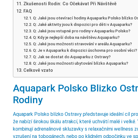
Zkušenosti Rodin: Co Očekávat Při Návštěvě
FAQ
Q: Jaké jsou otevírací hodiny Aquaparku Polsko blízko O
Q: Jaké aktivity jsou k dispozici pro děti v Aquaparku?
Q: Jaké jsou vstupné pro rodiny v Aquaparku Polsko?
Q: Kdy je nejlepší doba na návštěvu Aquaparku?
Q: Jaké jsou možnosti stravování v areálu Aquaparku?
Q: Je v Aquaparku k dispozici úschovna pro osobní věci?
Q: Jak se dostat do Aquaparku z Ostravy?
Q: Jaké jsou možnosti ubytování blízko Aquaparku?
Celkově vzato
Aquapark Polsko Blizko Ostra
Rodiny
Aquapark Polsko blízko Ostravy představuje ideální cíl pr
že nabízí širokou škálu atrakcí, které uchvátí malé i velké
kombinují adrenalinové skluzavky s relaxačními wellness zó
vzrušení na tobogánech, nebo po klidném odpočinku ve sp