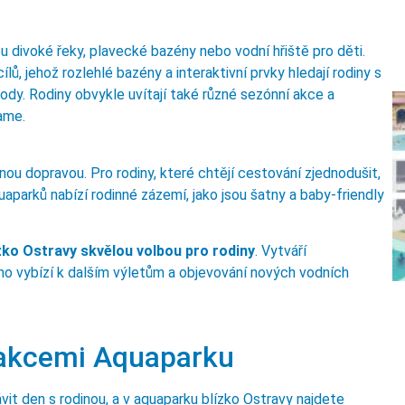
u divoké řeky, plavecké bazény nebo vodní hřiště pro děti.
ů, jehož rozlehlé bazény a interaktivní prvky hledají rodiny s
vody. Rodiny obvykle uvítají také různé sezónní akce a
ame.
nou dopravou. Pro rodiny, které chtějí cestování zjednodušit,
aparků nabízí rodinné zázemí, jako jsou šatny a baby-friendly
zko Ostravy skvělou volbou pro rodiny
. Vytváří
mo vybízí k dalším výletům a objevování nových vodních
trakcemi Aquaparku
vit den s rodinou, a v aquaparku blízko Ostravy najdete