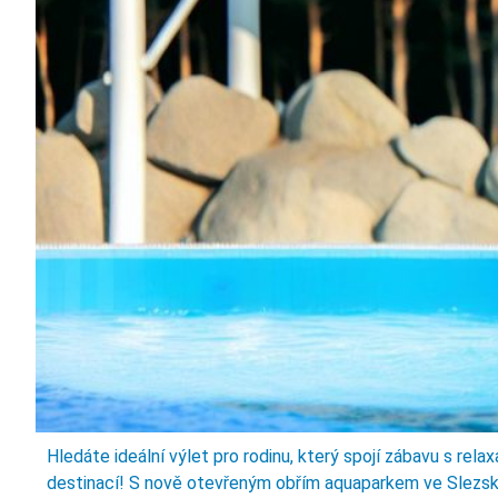
Hledáte ideální výlet pro rodinu, který spojí zábavu s rela
destinací! S nově otevřeným obřím aquaparkem ve Slezské