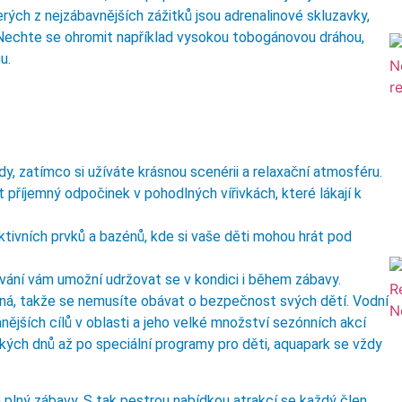
rých z nejzábavnějších zážitků jsou adrenalinové skluzavky,
 Nechte se ohromit například vysokou tobogánovou dráhou,
u.
 zatímco si užíváte krásnou scenérii a relaxační atmosféru.
příjemný odpočinek v pohodlných vířivkách, které lákají k
aktivních prvků a bazénů, kde si vaše děti mohou hrát pod
ání vám umožní udržovat se v kondici i během zábavy.
vná, takže se nemusíte obávat o bezpečnost svých dětí. Vodní
ějších cílů v oblasti a jeho velké množství sezónních akcí
kých dnů až po speciální programy pro děti, aquapark se vždy
 plný zábavy. S tak pestrou nabídkou atrakcí se každý člen