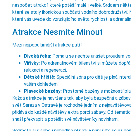
nespočet atrakcí, které potěší malé i velké. Srdcem někte
které se staly ikonickou součástí vodního dobrodružství.
která vás uvede do vzrušujícího světa rychlosti a adrenalin
Atrakce Nesmíte Minout
Mezi nejpopulárnější atrakce patří:
Divoká řeka:
Pomalu se nechte unášet proudem vody,
Vířivky:
Po adrenalinovém šílenství si můžete dopřát 
relaxaci a regeneraci.
Dětské hřiště:
Speciální zóna pro děti je plná inter
vaším dohledem.
Plavecké bazény:
Prostorné bazény s možností plav
Každá atrakce je navržena tak, aby byla bezpečná a zába
svět Sareza v Ostravě je rozhodně jedním z nejnavštěvovan
přidává do každé návštěvy extra porci zábavy. Od tematic
snaží překvapit a potěšit své návštěvníky novinkami.
Vezměte si s sebou pohodlné plavky a připravte se na den