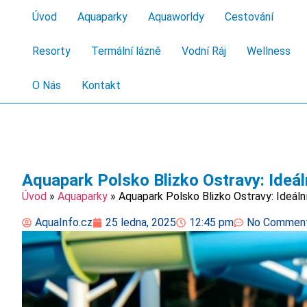
Úvod
Aquaparky
Aquaworldy
Cestování
Resorty
Termální lázně
Vodní Ráj
Wellness
O Nás
Kontakt
Aquapark Polsko Blizko Ostravy: Ideál
Úvod
»
Aquaparky
»
Aquapark Polsko Blizko Ostravy: Ideáln
AquaInfo.cz
25 ledna, 2025
12:45 pm
No Commen