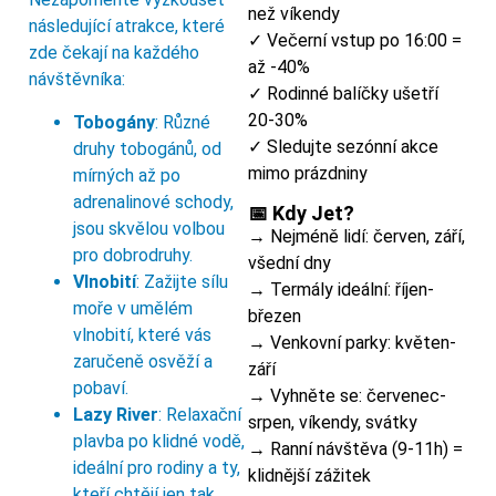
než víkendy
následující atrakce, které
✓ Večerní vstup po 16:00 =
zde čekají na každého
až -40%
návštěvníka:
✓ Rodinné balíčky ušetří
20-30%
Tobogány
: Různé
✓ Sledujte sezónní akce
druhy tobogánů, od
mimo prázdniny
mírných až po
adrenalinové schody,
📅 Kdy Jet?
jsou skvělou volbou
→ Nejméně lidí: červen, září,
pro dobrodruhy.
všední dny
Vlnobití
: Zažijte sílu
→ Termály ideální: říjen-
moře v umělém
březen
vlnobití, které vás
→ Venkovní parky: květen-
zaručeně osvěží a
září
pobaví.
→ Vyhněte se: červenec-
Lazy River
: Relaxační
srpen, víkendy, svátky
plavba po klidné vodě,
→ Ranní návštěva (9-11h) =
ideální pro rodiny a ty,
klidnější zážitek
kteří chtějí jen tak