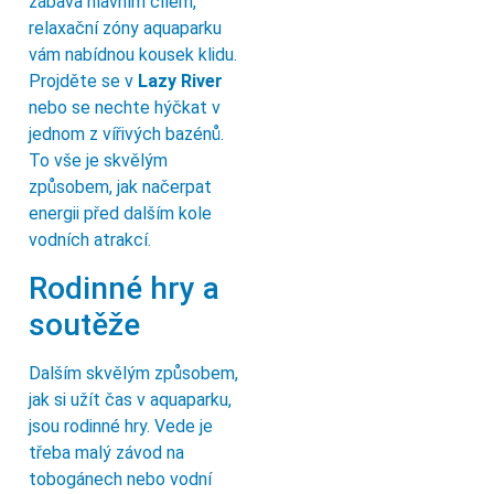
zábava hlavním cílem,
relaxační zóny aquaparku
vám nabídnou kousek klidu.
Projděte se v
Lazy River
nebo se nechte hýčkat v
jednom z vířivých bazénů.
To vše je skvělým
způsobem, jak načerpat
energii před dalším kole
vodních atrakcí.
Rodinné hry a
soutěže
Dalším skvělým způsobem,
jak si užít čas v aquaparku,
jsou rodinné hry. Vede je
třeba malý závod na
tobogánech nebo vodní