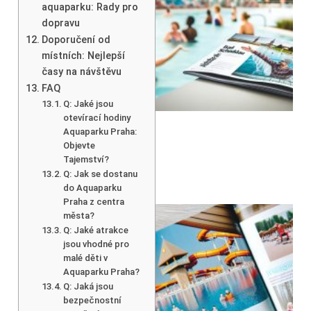
aquaparku: Rady pro
dopravu
Doporučení od
místních: Nejlepší
časy na návštěvu
FAQ
Q: Jaké jsou
otevírací hodiny
Aquaparku Praha:
Objevte
Tajemství?
Q: Jak se dostanu
do Aquaparku
Praha z centra
města?
Q: Jaké atrakce
jsou vhodné pro
malé děti v
Aquaparku Praha?
Q: Jaká jsou
bezpečnostní