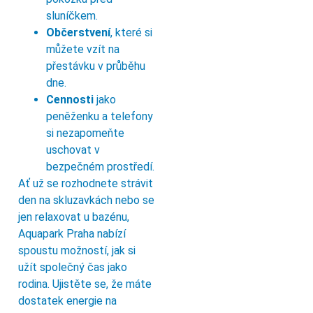
sluníčkem.
Občerstvení
, které si
můžete vzít na
přestávku v průběhu
dne.
Cennosti
jako
peněženku a telefony
si nezapomeňte
uschovat v
bezpečném prostředí.
Ať už se rozhodnete strávit
den na skluzavkách nebo se
jen relaxovat u bazénu,
Aquapark Praha nabízí
spoustu možností, jak si
užít společný čas jako
rodina. Ujistěte se, že máte
dostatek energie na