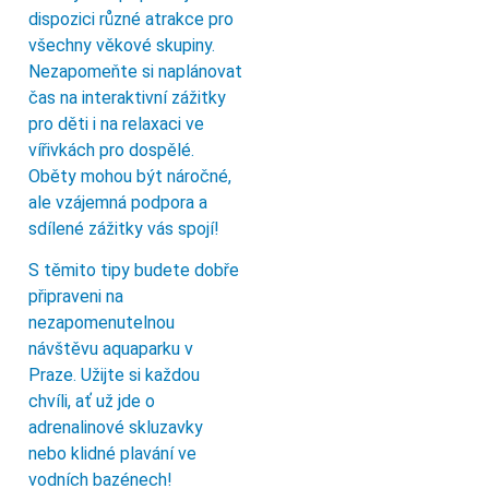
dispozici různé atrakce pro
všechny věkové skupiny.
Nezapomeňte si naplánovat
čas na interaktivní zážitky
pro děti i na relaxaci ve
vířivkách pro dospělé.
Oběty mohou být náročné,
ale vzájemná podpora a
sdílené zážitky vás spojí!
S těmito tipy budete dobře
připraveni na
nezapomenutelnou
návštěvu aquaparku v
Praze. Užijte si každou
chvíli, ať už jde o
adrenalinové skluzavky
nebo klidné plavání ve
vodních bazénech!