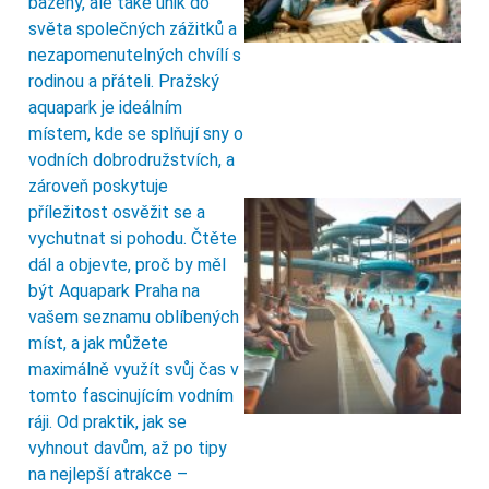
bazény, ale také únik do
světa společných zážitků a
nezapomenutelných chvílí s
rodinou a přáteli. Pražský
aquapark je ideálním
místem, kde se splňují sny o
vodních dobrodružstvích, a
zároveň poskytuje
příležitost osvěžit se a
vychutnat si pohodu. Čtěte
dál a objevte, proč by měl
být Aquapark Praha na
vašem seznamu oblíbených
míst, a jak můžete
maximálně využít svůj čas v
tomto fascinujícím vodním
ráji. Od praktik, jak se
vyhnout davům, až po tipy
na nejlepší atrakce –