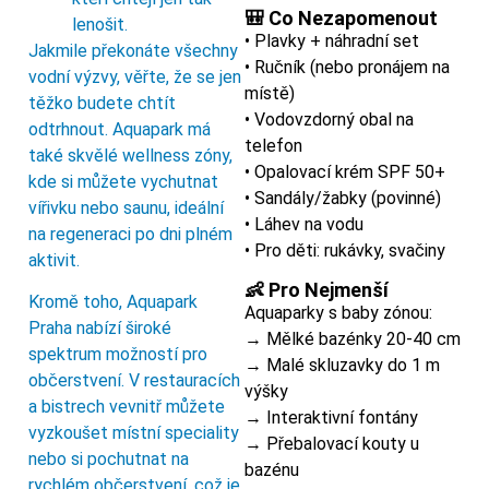
🎒 Co Nezapomenout
lenošit.
• Plavky + náhradní set
Jakmile překonáte všechny
• Ručník (nebo pronájem na
vodní výzvy, věřte, že se jen
místě)
těžko budete chtít
• Vodovzdorný obal na
odtrhnout. Aquapark má
telefon
také skvělé wellness zóny,
• Opalovací krém SPF 50+
kde si můžete vychutnat
• Sandály/žabky (povinné)
vířivku nebo saunu, ideální
• Láhev na vodu
na regeneraci po dni plném
• Pro děti: rukávky, svačiny
aktivit.
👶 Pro Nejmenší
Kromě toho, Aquapark
Aquaparky s baby zónou:
Praha nabízí široké
→ Mělké bazénky 20-40 cm
spektrum možností pro
→ Malé skluzavky do 1 m
občerstvení. V restauracích
výšky
a bistrech vevnitř můžete
→ Interaktivní fontány
vyzkoušet místní speciality
→ Přebalovací kouty u
nebo si pochutnat na
bazénu
rychlém občerstvení, což je