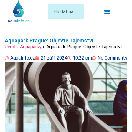
Termální Lázně
Aquapark Prague: Objevte Tajemství
Úvod
»
Aquaparky
»
Aquapark Prague: Objevte Tajemství
AquaInfo.cz
21 září, 2024
10:22 pm
No Comments