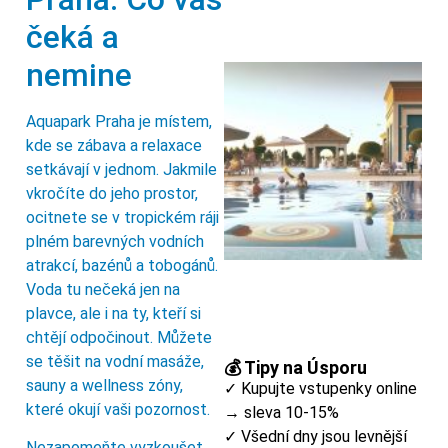
čeká a
nemine
Aquapark Praha je místem,
kde se zábava a relaxace
setkávají v jednom. Jakmile
vkročíte do jeho prostor,
ocitnete se v tropickém ráji
plném barevných vodních
atrakcí, bazénů a tobogánů.
Voda tu nečeká jen na
plavce, ale i na ty, kteří si
chtějí odpočinout. Můžete
se těšit na vodní masáže,
💰 Tipy na Úsporu
sauny a wellness zóny,
✓ Kupujte vstupenky online
které okují vaši pozornost.
→ sleva 10-15%
✓ Všední dny jsou levnější
Nezapomeňte vyzkoušet