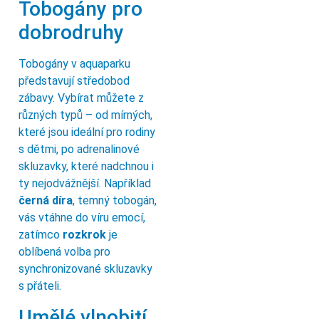
Tobogány pro
dobrodruhy
Tobogány v aquaparku
představují středobod
zábavy. Vybírat můžete z
různých typů – od mírných,
které jsou ideální pro rodiny
s dětmi, po adrenalinové
skluzavky, které nadchnou i
ty nejodvážnější. Například
černá díra
, temný tobogán,
vás vtáhne do víru emocí,
zatímco
rozkrok
je
oblíbená volba pro
synchronizované skluzavky
s přáteli.
Umělé vlnobití