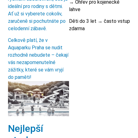
→ Ohřev pro kojenecké
ideální pro rodiny s dětmi.
lahve
Ať už si vyberete cokoliv,
Děti do 3 let → často vstup
zaručeně si pochutnáte po
zdarma
celodenní zábavě.
Celkově platí, že v
Aquaparku Praha se nudit
rozhodně nebudete – čekají
vás nezapomenutelné
zážitky, které se vám vryjí
do paměti!
Nejlepší