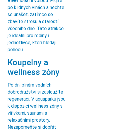
River
ideální volbou. Plujte
po klidných vlnách a nechte
se unášet, zatímco se
zbavíte stresu a starostí
všedního dne. Tato atrakce
je ideální pro rodiny i
jednotlivce, kteří hledají
pohodu.
Koupelny a
wellness zóny
Po dni plném vodních
dobrodružství si zasloužíte
regeneraci. V aquaparku jsou
k dispozici wellness zóny s
vířivkami, saunami a
relaxačními prostory.
Nezapomeňte si dopřát