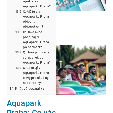
opatření v
Aquaparku Praha?
Q: Můžu si v
Aquaparku Praha
objednat
občerstvení?
Q: Jaké akce
probíhají v
Aquaparku Praha
po setmění?
Q: Jaké jsou ceny
vstupenek do
Aquaparku Praha?
Q: Existují v
Aquaparku Praha
slevy pro skupiny
nebo rodiny?
Klíčové poznatky
Aquapark
Praha: Co vás