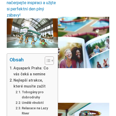
načerpejte inspiraci a užijte
si perfektní den plný
zábavy!
Obsah
Aquapark Praha: Co
vás čeká a nemine
Nejlepší atrakce,
které musíte zažít
Tobogány pro
dobrodruhy
Umělé vlnobití
Relaxace na Lazy
River