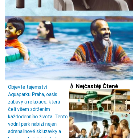
💧 Nejčastěji Čtené
Objevte tajemství
Aquaparku Praha, oasis
zábavy a relaxace, která
čelí všem zdržením
každodenního života. Tento
vodní park nabízí nejen
adrenalinové skluzavky a