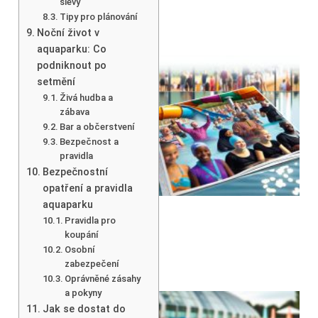
slevy
Tipy pro plánování
Noční život v
aquaparku: Co
podniknout po
setmění
Živá hudba a
zábava
Bar a občerstvení
Bezpečnost a
pravidla
Bezpečnostní
opatření a pravidla
aquaparku
Pravidla pro
koupání
Osobní
zabezpečení
Oprávněné zásahy
a pokyny
Jak se dostat do