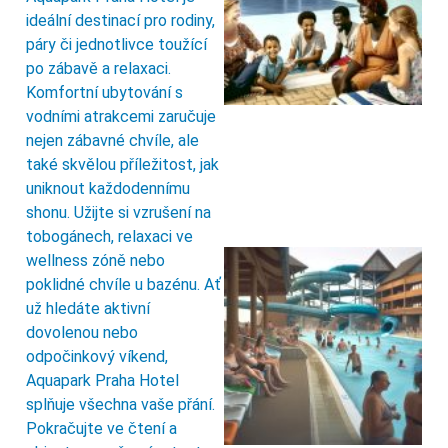
ideální destinací pro rodiny,
páry či jednotlivce toužící
po zábavě a relaxaci.
Komfortní ubytování s
vodními atrakcemi zaručuje
nejen zábavné chvíle, ale
také skvělou příležitost, jak
uniknout každodennímu
shonu. Užijte si vzrušení na
tobogánech, relaxaci ve
wellness zóně nebo
poklidné chvíle u bazénu. Ať
už hledáte aktivní
dovolenou nebo
odpočinkový víkend,
Aquapark Praha Hotel
splňuje všechna vaše přání.
Pokračujte ve čtení a