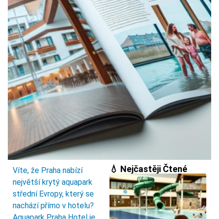
💧 Nejčastěji Čtené
Víte, že Praha nabízí
největší krytý aquapark
střední Evropy, který se
nachází přímo v hotelu?
Aquapark Praha Hotel je