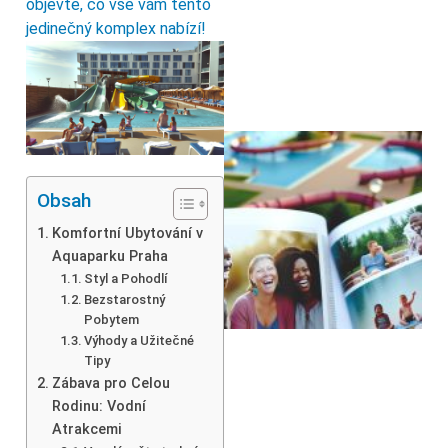
objevte, co vše vám tento
jedinečný komplex nabízí!
Obsah
Komfortní Ubytování v
Aquaparku Praha
Styl a Pohodlí
Bezstarostný
Pobytem
Výhody a Užitečné
Tipy
Zábava pro Celou
Rodinu: Vodní
Atrakcemi