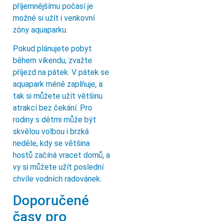
příjemnějšímu počasí je
možné si užít i venkovní
zóny aquaparku.
Pokud plánujete pobyt
během víkendu, zvažte
příjezd na pátek. V pátek se
aquapark méně zaplňuje, a
tak si můžete užít většinu
atrakcí bez čekání. Pro
rodiny s dětmi může být
skvělou volbou i brzká
neděle, kdy se většina
hostů začíná vracet domů, a
vy si můžete užít poslední
chvíle vodních radovánek.
Doporučené
časy pro