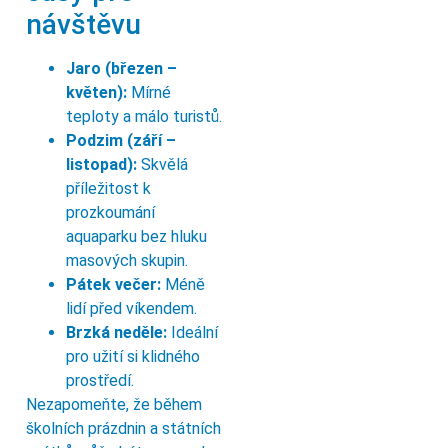
návštěvu
Jaro (březen –
květen):
Mírné
teploty a málo turistů.
Podzim (září –
listopad):
Skvělá
příležitost k
prozkoumání
aquaparku bez hluku
masových skupin.
Pátek večer:
Méně
lidí před víkendem.
Brzká neděle:
Ideální
pro užití si klidného
prostředí.
Nezapomeňte, že během
školních prázdnin a státních