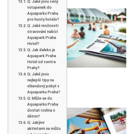
Q: Jaké jsou ceny
vstupenek do
Aquaparku Praha
pro hosty hotelu?
Q: Jaké možnosti
stravování nabízí
Aquapark Praha
Hotel?
Q: Jak daleko je
Aquapark Praha
Hotel od centra
Prahy?
Q: Jaké jsou
nejlepší tipy na
víkendový pobyt v
Aquaparku Praha?
Q: Může se do
Aquaparku Praha
dostat rodina s
dětmi?
Q: Jakými
aktivitami se můžu