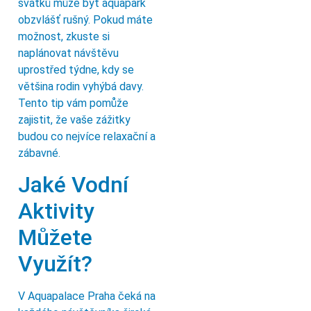
svátků může být aquapark
obzvlášť rušný. Pokud máte
možnost, zkuste si
naplánovat návštěvu
uprostřed týdne, kdy se
většina rodin vyhýbá davy.
Tento tip vám pomůže
zajistit, že vaše zážitky
budou co nejvíce relaxační a
zábavné.
Jaké Vodní
Aktivity
Můžete
Využít?
V Aquapalace Praha čeká na