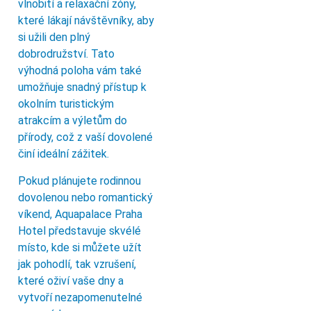
vlnobití a relaxační zóny,
které lákají návštěvníky, aby
si užili den plný
dobrodružství. Tato
výhodná poloha vám také
umožňuje snadný přístup k
okolním turistickým
atrakcím a výletům do
přírody, což z vaší dovolené
činí ideální zážitek.
Pokud plánujete rodinnou
dovolenou nebo romantický
víkend, Aquapalace Praha
Hotel představuje skvélé
místo, kde si můžete užít
jak pohodlí, tak vzrušení,
které oživí vaše dny a
vytvoří nezapomenutelné