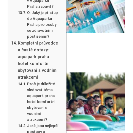
v Aquaparku
Praha zabavit?
Q: Jaký je přístup
do Aquaparku
Praha pro osoby
se zdravotním
postižením?
Kompletní průvodce
a časté dotazy:
aquapark praha
hotel komfortni
ubytovani s vodnimi
atrakcemi
Proč je důležité
sledovat téma
aquapark praha
hotel komfortni
ubytovani s
vodnimi
atrakcemi?
Jaké jsou nejlepší
postupy a