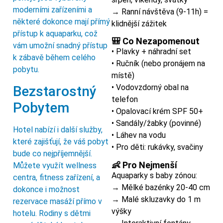
moderními zařízeními a
→ Ranní návštěva (9-11h) =
některé dokonce mají přímý
klidnější zážitek
přístup k aquaparku, což
🎒 Co Nezapomenout
vám umožní snadný přístup
• Plavky + náhradní set
k zábavě během celého
• Ručník (nebo pronájem na
pobytu.
místě)
• Vodovzdorný obal na
Bezstarostný
telefon
Pobytem
• Opalovací krém SPF 50+
• Sandály/žabky (povinné)
Hotel nabízí i další služby,
• Láhev na vodu
které zajišťují, že váš pobyt
• Pro děti: rukávky, svačiny
bude co nejpříjemnější.
👶 Pro Nejmenší
Můžete využít wellness
Aquaparky s baby zónou:
centra, fitness zařízení, a
→ Mělké bazénky 20-40 cm
dokonce i možnost
→ Malé skluzavky do 1 m
rezervace masáží přímo v
výšky
hotelu. Rodiny s dětmi