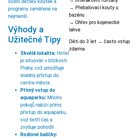
→ Interaktivní fontány
ocení dětský koutek a
→ Přebalovací kouty u
programy zaměřené na
bazénu
nejmenší.
→ Ohřev pro kojenecké
Výhody a
lahve
Užitečné Tipy
Děti do 3 let → často vstup
zdarma
Skvělá lokalita:
Hotel
je situován v blízkosti
Prahy, což umožňuje
snadný přístup do
centra města.
Přímý vstup do
aquaparku:
Mnoho
pokojů nabízí přímý
přístup do aquaparku,
což šetří čas a
zvyšuje pohodlí.
Rodinné balíčky: