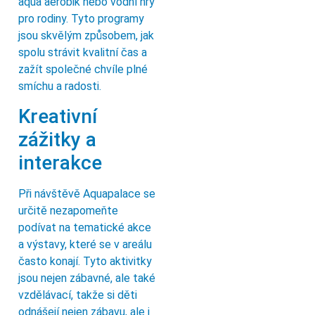
aqua aerobik nebo vodní hry
pro rodiny. Tyto programy
jsou skvělým způsobem, jak
spolu strávit kvalitní čas a
zažít společné chvíle plné
smíchu a radosti.
Kreativní
zážitky a
interakce
Při návštěvě Aquapalace se
určitě nezapomeňte
podívat na tematické akce
a výstavy, které se v areálu
často konají. Tyto aktivitky
jsou nejen zábavné, ale také
vzdělávací, takže si děti
odnášejí nejen zábavu, ale i