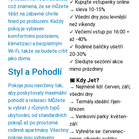
✓ Kupujte vstupenky online
což znamená, že se můžete
→ sleva 10-15%
těšit na zábavné chvíle
✓ Všední dny jsou levnější
hned po probuzení. Každý
než víkendy
pokoj je vybaven
✓ Večerní vstup po 16:00 =
komfortními postelemi,
až -40%
klimatizací a bezplatným
✓ Rodinné balíčky ušetří
Wi-Fi, takže se budete cítit
20-30%
jako doma.
✓ Sledujte sezónní akce
mimo prázdniny
Styl a Pohodlí
📅 Kdy Jet?
Pokoje jsou navrženy tak,
→ Nejméně lidí: červen, září,
aby poskytovaly maximální
všední dny
pohodlí a relaxaci. Můžete
→ Termály ideální: říjen-
si vybrat z různých typů
březen
ubytování, od standardních
→ Venkovní parky: květen-
pokojů až po prostorné
září
rodinné apartmány. Všechny
→ Vyhněte se: červenec-
pokoje jsou vybaveny
srpen, víkendy, svátky