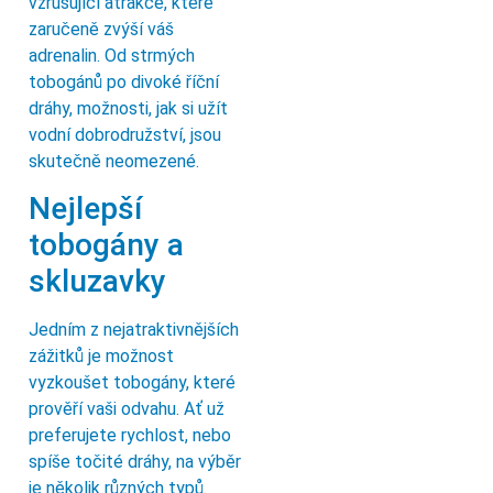
vzrušující atrakce, které
zaručeně zvýší váš
adrenalin. Od strmých
tobogánů po divoké říční
dráhy, možnosti, jak si užít
vodní dobrodružství, jsou
skutečně neomezené.
Nejlepší
tobogány a
skluzavky
Jedním z nejatraktivnějších
zážitků je možnost
vyzkoušet tobogány, které
prověří vaši odvahu. Ať už
preferujete rychlost, nebo
spíše točité dráhy, na výběr
je několik různých typů.