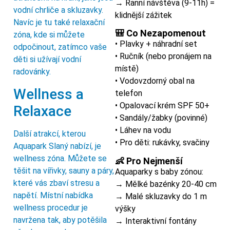
→ Ranní návštěva (9-11h) =
vodní chrliče a skluzavky.
klidnější zážitek
Navíc je tu také relaxační
🎒 Co Nezapomenout
zóna, kde si můžete
• Plavky + náhradní set
odpočinout, zatímco vaše
• Ručník (nebo pronájem na
děti si užívají vodní
místě)
radovánky.
• Vodovzdorný obal na
Wellness a
telefon
• Opalovací krém SPF 50+
Relaxace
• Sandály/žabky (povinné)
• Láhev na vodu
Další atrakcí, kterou
• Pro děti: rukávky, svačiny
Aquapark Slaný nabízí, je
wellness zóna. Můžete se
👶 Pro Nejmenší
těšit na vířivky, sauny a páry,
Aquaparky s baby zónou:
které vás zbaví stresu a
→ Mělké bazénky 20-40 cm
napětí. Místní nabídka
→ Malé skluzavky do 1 m
wellness procedur je
výšky
navržena tak, aby potěšila
→ Interaktivní fontány