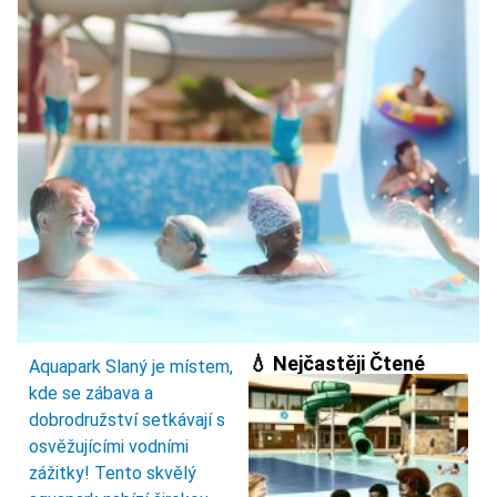
💧 Nejčastěji Čtené
Aquapark Slaný je místem,
kde se zábava a
dobrodružství setkávají s
osvěžujícími vodními
zážitky! Tento skvělý