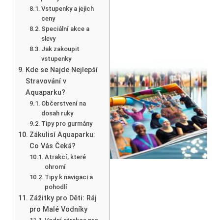
Vstupenky a jejich
ceny
Speciální akce a
slevy
Jak zakoupit
vstupenky
Kde se Najde Nejlepší
Stravování v
Aquaparku?
Občerstvení na
dosah ruky
Tipy pro gurmány
Zákulisí Aquaparku:
Co Vás Čeká?
Atrakcí, které
ohromí
Tipy k navigaci a
pohodlí
Zážitky pro Děti: Ráj
pro Malé Vodníky