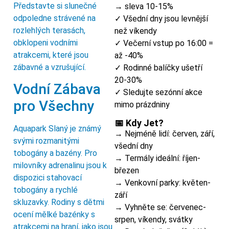
Představte si slunečné
→ sleva 10-15%
odpoledne strávené na
✓ Všední dny jsou levnější
rozlehlých terasách,
než víkendy
obklopeni vodními
✓ Večerní vstup po 16:00 =
atrakcemi, které jsou
až -40%
zábavné a vzrušující.
✓ Rodinné balíčky ušetří
20-30%
Vodní Zábava
✓ Sledujte sezónní akce
pro Všechny
mimo prázdniny
📅 Kdy Jet?
Aquapark Slaný je známý
→ Nejméně lidí: červen, září,
svými rozmanitými
všední dny
tobogány a bazény. Pro
→ Termály ideální: říjen-
milovníky adrenalinu jsou k
březen
dispozici stahovací
→ Venkovní parky: květen-
tobogány a rychlé
září
skluzavky. Rodiny s dětmi
→ Vyhněte se: červenec-
ocení mělké bazénky s
srpen, víkendy, svátky
atrakcemi na hraní, jako jsou