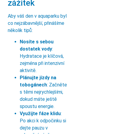
zážitek
Aby váš den v aquaparku byl
co nejzábavnější, přinášíme
několik tipů:
Nosíte s sebou
dostatek vody
:
Hydratace je klíčová,
zejména při intenzivní
aktivitě.
Plánujte jízdy na
tobogánech
: Začněte
s těmi nejrychlejšími,
dokud máte ještě
spoustu energie.
Využijte fáze klidu
:
Po akci k odpočinku si
dejte pauzu v