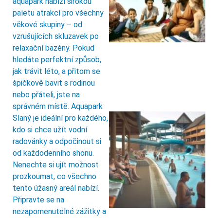
aquapark nabízí širokou
paletu atrakcí pro všechny
věkové skupiny – od
vzrušujících skluzavek po
relaxační bazény. Pokud
hledáte perfektní způsob,
jak trávit léto, a přitom se
špičkově bavit s rodinou
nebo přáteli, jste na
správném místě. Aquapark
Slaný je ideální pro každého,
kdo si chce užít vodní
radovánky a odpočinout si
od každodenního shonu.
Nenechte si ujít možnost
prozkoumat, co všechno
tento úžasný areál nabízí.
Připravte se na
nezapomenutelné zážitky a