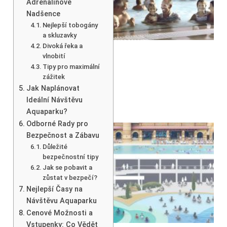
Adrenalinové
Nadšence
Nejlepší tobogány
a skluzavky
Divoká řeka a
vlnobití
Tipy pro maximální
zážitek
Jak Naplánovat
Ideální Návštěvu
Aquaparku?
Odborné Rady pro
Bezpečnost a Zábavu
Důležité
bezpečnostní tipy
Jak se pobavit a
zůstat v bezpečí?
Nejlepší Časy na
Návštěvu Aquaparku
Cenové Možnosti a
Vstupenky: Co Vědět