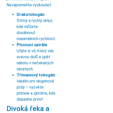
Nezapomeňte vyzkoušet:
Drakotobogán
:
Strmý a rychlý skluz,
kde můžete
dosáhnout
maximálních rychlostí.
Plovoucí spirála
:
Užijte si vír, který vás
svezou dolů a zpět
nahoru v nečekaných
obratech.
Třímaniový tobogán
:
Ideální pro skupinové
jízdy – vyzvěte
přátele a zjistěte, kdo
dopadne první!
Divoká řeka a