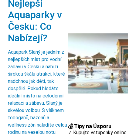
Nejlepší
Aquaparky v
Česku: Co
Nabízejí?
Aquapark Slaný je jedním z
nejlepších míst pro vodní
zábavu v Česku a nabízí
širokou škálu atrakcí, které
nadchnou jak děti, tak
dospělé. Pokud hledáte
ideální místo na celodenní
relaxaci a zábavu, Slaný je
skvělou volbou. S vláknem
tobogánů, bazénů a
wellness zón naladíte celou
💰 Tipy na Úsporu
rodinu na veselou notu.
✓ Kupujte vstupenky online