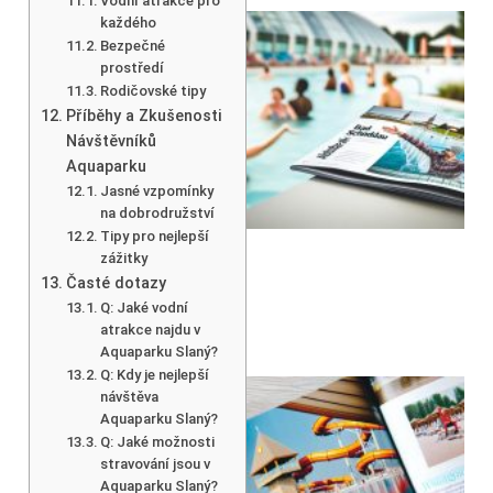
Vodní atrakce pro
každého
Bezpečné
prostředí
Rodičovské tipy
Příběhy a Zkušenosti
Návštěvníků
Aquaparku
Jasné vzpomínky
na dobrodružství
Tipy pro nejlepší
zážitky
Časté dotazy
Q: Jaké vodní
atrakce najdu v
Aquaparku Slaný?
Q: Kdy je nejlepší
návštěva
Aquaparku Slaný?
Q: Jaké možnosti
stravování jsou v
Aquaparku Slaný?