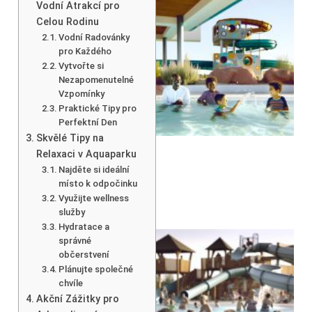
Vodní Atrakcí pro
Celou Rodinu
Vodní Radovánky
pro Každého
Vytvořte si
Nezapomenutelné
Vzpomínky
Praktické Tipy pro
Perfektní Den
Skvělé Tipy na
Relaxaci v Aquaparku
Najděte si ideální
místo k odpočinku
Využijte wellness
služby
Hydratace a
správné
občerstvení
Plánujte společné
chvíle
Akční Zážitky pro