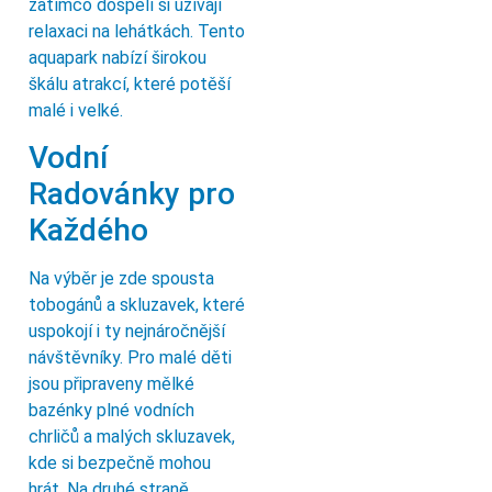
zatímco dospělí si užívají
relaxaci na lehátkách. Tento
aquapark nabízí širokou
škálu atrakcí, které potěší
malé i velké.
Vodní
Radovánky pro
Každého
Na výběr je zde spousta
tobogánů a skluzavek, které
uspokojí i ty nejnáročnější
návštěvníky. Pro malé děti
jsou připraveny mělké
bazénky plné vodních
chrličů a malých skluzavek,
kde si bezpečně mohou
hrát. Na druhé straně,