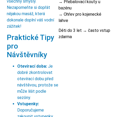
všechny smysly.
→ Přebalovací kouty u
Nezapomeňte si dopřát
bazénu
nějakou masáž, která
→ Ohřev pro kojenecké
dokonale doplní váš vodní
lahve
zážitek!
Děti do 3 let → často vstup
Praktické Tipy
zdarma
pro
Návštěvníky
Otevírací doba:
Je
dobré zkontrolovat
otevírací dobu před
návštěvou, protože se
může lišit podle
sezóny.
Vstupenky:
Doporučujeme
zakoupit vstupenky