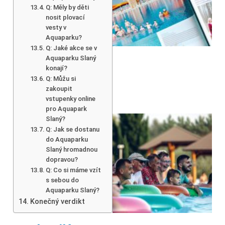
Q: Měly by děti
nosit plovací
vesty v
Aquaparku?
Q: Jaké akce se v
Aquaparku Slaný
konají?
Q: Můžu si
zakoupit
vstupenky online
pro Aquapark
Slaný?
Q: Jak se dostanu
do Aquaparku
Slaný hromadnou
dopravou?
Q: Co si máme vzít
s sebou do
Aquaparku Slaný?
Konečný verdikt