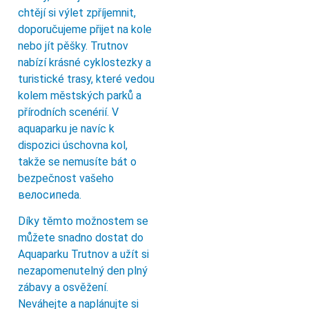
chtějí si výlet zpříjemnit,
doporučujeme přijet na kole
nebo jít pěšky. Trutnov
nabízí krásné cyklostezky a
turistické trasy, které vedou
kolem městských parků a
přírodních scenérií. V
aquaparku je navíc k
dispozici úschovna kol,
takže se nemusíte bát o
bezpečnost vašeho
велосипeda.
Díky těmto možnostem se
můžete snadno dostat do
Aquaparku Trutnov a užít si
nezapomenutelný den plný
zábavy a osvěžení.
Neváhejte a naplánujte si