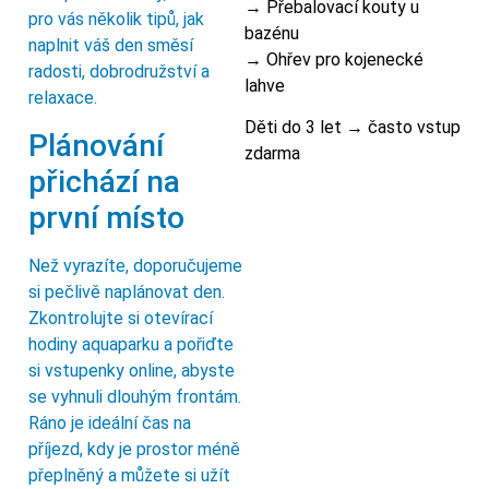
→ Přebalovací kouty u
pro vás několik tipů, jak
bazénu
naplnit váš den směsí
→ Ohřev pro kojenecké
radosti, dobrodružství a
lahve
relaxace.
Děti do 3 let → často vstup
Plánování
zdarma
přichází na
první místo
Než vyrazíte, doporučujeme
si pečlivě naplánovat den.
Zkontrolujte si otevírací
hodiny aquaparku a pořiďte
si vstupenky online, abyste
se vyhnuli dlouhým frontám.
Ráno je ideální čas na
příjezd, kdy je prostor méně
přeplněný a můžete si užít