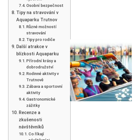
Osobní bezpečnost
Tipy na stravování v
Aquaparku Trutnov
Různé možností
stravování
Tipy pro rodiče
Další atrakce v
blízkosti Aquaparku
Přírodní krásy a
dobrodružství
Rodinné aktivity v
Trutnově
Zábava a sportovní
aktivity
Gastronomické
zážitky
Recenze a
zkušenosti
návštěvníků
Co říkají