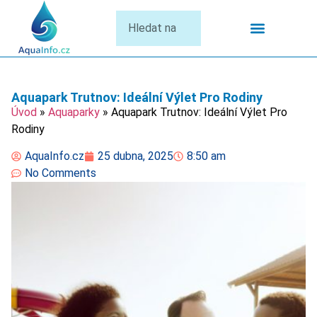
Termální Lázně
Aquapark Trutnov: Ideální Výlet Pro Rodiny
Úvod
»
Aquaparky
»
Aquapark Trutnov: Ideální Výlet Pro
Rodiny
AquaInfo.cz
25 dubna, 2025
8:50 am
No Comments