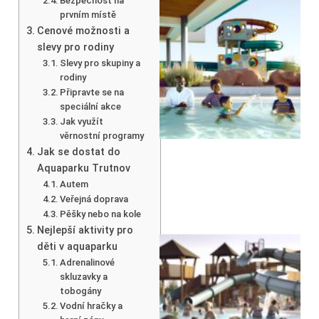
Bezpečnost na
prvním místě
Cenové možnosti a
slevy pro rodiny
Slevy pro skupiny a
rodiny
Připravte se na
speciální akce
Jak využít
věrnostní programy
Jak se dostat do
Aquaparku Trutnov
Autem
Veřejná doprava
Pěšky nebo na kole
Nejlepší aktivity pro
děti v aquaparku
Adrenalinové
skluzavky a
tobogány
Vodní hračky a