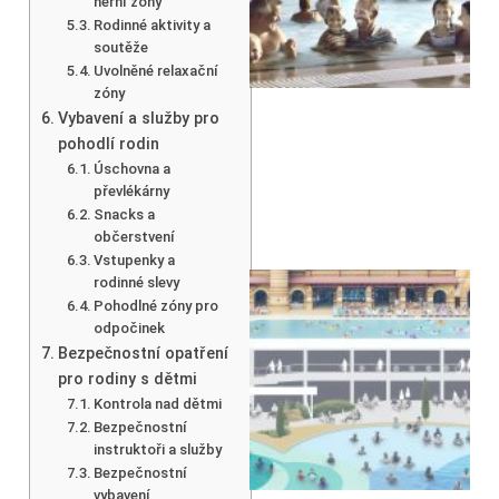
herní zóny
Rodinné aktivity a
soutěže
Uvolněné relaxační
zóny
Vybavení a služby pro
pohodlí rodin
Úschovna a
převlékárny
Snacks a
občerstvení
Vstupenky a
rodinné slevy
Pohodlné zóny pro
odpočinek
Bezpečnostní opatření
pro rodiny s dětmi
Kontrola nad dětmi
Bezpečnostní
instruktoři a služby
Bezpečnostní
vybavení