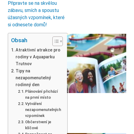
Připravte se na skvělou
zábavu, smích a spoustu
úžasných vzpomínek, které
si odnesete domů!
Obsah
Atraktivní atrakce pro
rodiny v Aquaparku
Trutnov
Tipy na
nezapomenutelný
rodinný den
Plánování přichází
na první místo
Vytváření
nezapomenutelných
vzpomínek
Občerstvení je
klíčové