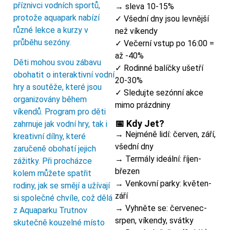
příznivci vodních sportů,
→ sleva 10-15%
protože aquapark nabízí
✓ Všední dny jsou levnější
různé lekce a kurzy v
než víkendy
průběhu sezóny.
✓ Večerní vstup po 16:00 =
až -40%
Děti mohou svou zábavu
✓ Rodinné balíčky ušetří
obohatit o interaktivní vodní
20-30%
hry a soutěže, které jsou
✓ Sledujte sezónní akce
organizovány během
mimo prázdniny
víkendů. Program pro děti
📅 Kdy Jet?
zahrnuje jak vodní hry, tak i
→ Nejméně lidí: červen, září,
kreativní dílny, které
všední dny
zaručeně obohatí jejich
→ Termály ideální: říjen-
zážitky. Při procházce
březen
kolem můžete spatřit
→ Venkovní parky: květen-
rodiny, jak se smějí a užívají
září
si společné chvíle, což dělá
→ Vyhněte se: červenec-
z Aquaparku Trutnov
srpen, víkendy, svátky
skutečně kouzelné místo