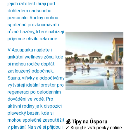
jejich ratolesti hrají pod
dohledem nadšeného
personálu. Rodiny mohou
společně prozkoumávat i
různé bazény, které nabízejí
příjemné chvíle relaxace.
V Aquaparku najdete i
unikátní wellness zónu, kde
si mohou rodiče dopřát
zasloužený odpočinek.
Sauna, vířivky a odpočívárny
vytvářejí ideální prostor pro
regeneraci po celodenním
dovádění ve vodě. Pro
aktivní rodiny je k dispozici
plavecký bazén, kde si
mohou společně zasoutěžit
💰 Tipy na Úsporu
v plavání. Na své si přijdou i
✓ Kupujte vstupenky online