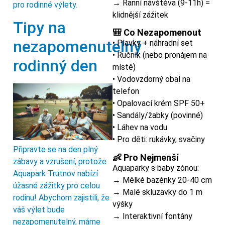
→ Ranní návštěva (9-11h) =
pro rodinné výlety.
klidnější zážitek
Tipy na
🎒 Co Nezapomenout
nezapomenutelný
• Plavky + náhradní set
• Ručník (nebo pronájem na
rodinný den
místě)
• Vodovzdorný obal na
telefon
• Opalovací krém SPF 50+
• Sandály/žabky (povinné)
• Láhev na vodu
• Pro děti: rukávky, svačiny
Připravte se na den plný
👶 Pro Nejmenší
zábavy a vzrušení, protože
Aquaparky s baby zónou:
Aquapark Trutnov nabízí
→ Mělké bazénky 20-40 cm
úžasné zážitky pro celou
→ Malé skluzavky do 1 m
rodinu! Abychom zajistili, že
výšky
váš výlet bude
→ Interaktivní fontány
nezapomenutelný, máme