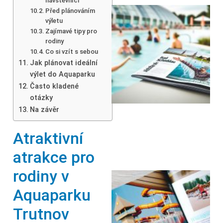
návštěvníci
Před plánováním
výletu
Zajímavé tipy pro
rodiny
Co si vzít s sebou
Jak plánovat ideální
výlet do Aquaparku
Často kladené
otázky
Na závěr
Atraktivní
atrakce pro
rodiny v
Aquaparku
Trutnov