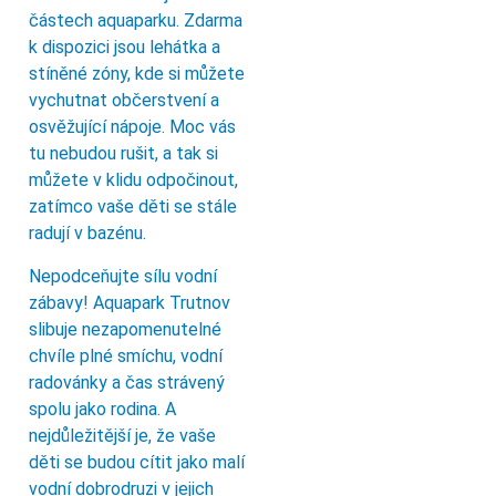
částech aquaparku. Zdarma
k dispozici jsou lehátka a
stíněné zóny, kde si můžete
vychutnat občerstvení a
osvěžující nápoje. Moc vás
tu nebudou rušit, a tak si
můžete v klidu odpočinout,
zatímco vaše děti se stále
radují v bazénu.
Nepodceňujte sílu vodní
zábavy! Aquapark Trutnov
slibuje nezapomenutelné
chvíle plné smíchu, vodní
radovánky a čas strávený
spolu jako rodina. A
nejdůležitější je, že vaše
děti se budou cítit jako malí
vodní dobrodruzi v jejich