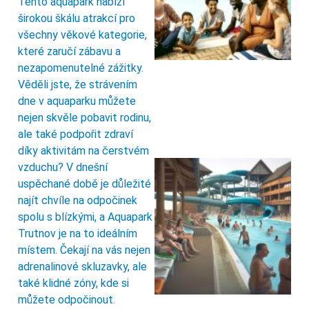
Tento aquapark nabízí
širokou škálu atrakcí pro
všechny věkové kategorie,
které zaručí zábavu a
nezapomenutelné zážitky.
Věděli jste, že strávením
dne v aquaparku můžete
nejen skvěle pobavit rodinu,
ale také podpořit zdraví
díky aktivitám na čerstvém
vzduchu? V dnešní
uspěchané době je důležité
najít chvíle na odpočinek
spolu s blízkými, a Aquapark
Trutnov je na to ideálním
místem. Čekají na vás nejen
adrenalinové skluzavky, ale
také klidné zóny, kde si
můžete odpočinout.