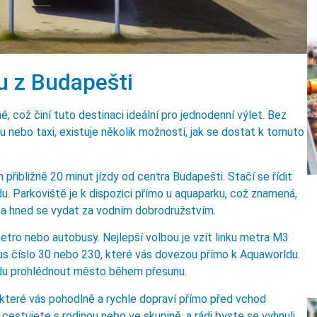
u z Budapešti
 což činí tuto destinaci ideální pro jednodenní výlet. Bez
u nebo taxi, existuje několik možností, jak se dostat k tomuto
 přibližně 20 minut jízdy od centra Budapešti. Stačí se řídit
. Parkoviště je k dispozici přímo u aquaparku, což znamená,
í a hned se vydat za vodním dobrodružstvím.
tro nebo autobusy. Nejlepší volbou je vzít linku metra M3
s číslo 30 nebo 230, které vás dovezou přímo k Aquaworldu.
lidu prohlédnout město během přesunu.
, které vás pohodlně a rychle dopraví přímo před vchod
cestujete s rodinou nebo ve skupině, a rádi byste se vyhnuli