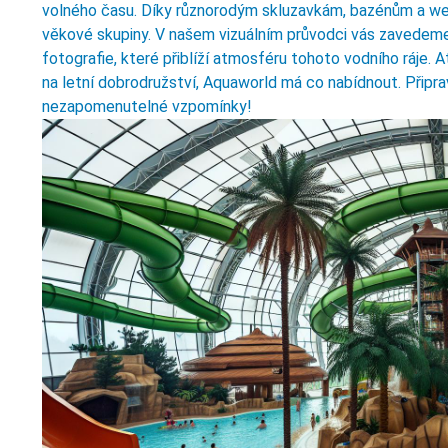
volného času. Díky různorodým skluzavkám, bazénům a wel
věkové skupiny. V našem vizuálním průvodci vás zavedeme
fotografie, které přiblíží atmosféru tohoto vodního ráje. 
na letní dobrodružství, Aquaworld má co nabídnout. Připra
nezapomenutelné vzpomínky!