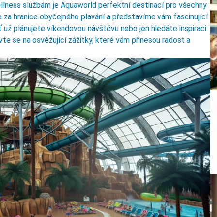
lness službám je Aquaworld perfektní destinací pro všechny
 za hranice obyčejného plavání a představíme vám fascinující
Ať už plánujete víkendovou návštěvu nebo jen hledáte inspiraci
vte se na osvěžující zážitky, které vám přinesou radost a