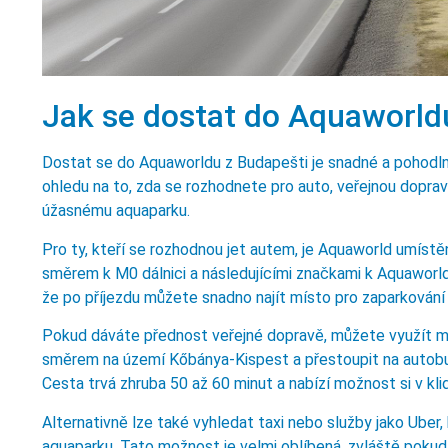
Jak se dostat do Aquaworld
Dostat se do Aquaworldu z Budapešti je snadné a pohodlné,
ohledu na to, zda se rozhodnete pro auto, veřejnou doprav
úžasnému aquaparku.
Pro ty, kteří se rozhodnou jet autem, je Aquaworld umístěn
směrem k M0 dálnici a následujícími značkami k Aquaworldu
že po příjezdu můžete snadno najít místo pro zaparkován
Pokud dáváte přednost veřejné dopravě, můžete využít me
směrem na území Kőbánya-Kispest a přestoupit na autobu
Cesta trvá zhruba 50 až 60 minut a nabízí možnost si v k
Alternativně lze také vyhledat taxi nebo služby jako Uber
aquaparku. Tato možnost je velmi oblíbená, zvláště pokud 