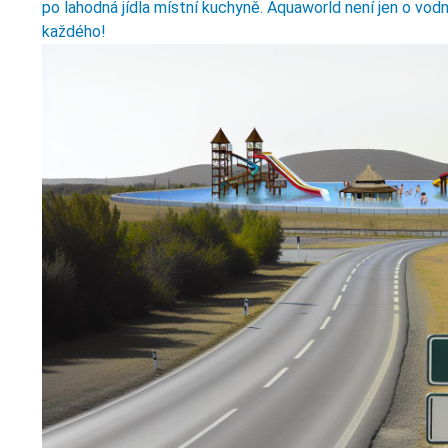
po lahodná jídla místní kuchyně. Aquaworld není jen o vod
každého!