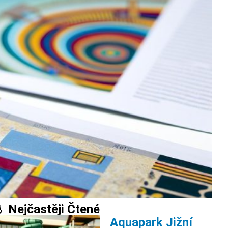
 Nejčastěji Čtené
Aquapark Jižní