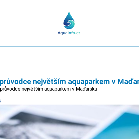
í průvodce největším aquaparkem v Maďa
í průvodce největším aquaparkem v Maďarsku
s