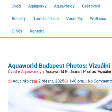
Úvod
Aquaparky
Aquaworldy
Cestování
Resorty
Termální lázně
Vodní Ráj
Wellness
O Nás
Kontakt
Aquaworld Budapest Photos: Vizuáln
Úvod
»
Aquaworldy
»
Aquaworld Budapest Photos: Vizuáln
AquaInfo.cz
2 března, 2025
1:48 pm
No Comment