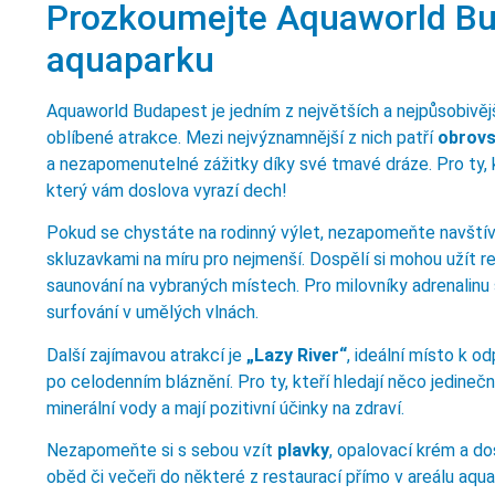
Prozkoumejte Aquaworld Bud
aquaparku
Aquaworld Budapest je jedním z největších a nejpůsobivěj
oblíbené atrakce. Mezi nejvýznamnější z nich patří
obrovs
a nezapomenutelné zážitky díky své tmavé dráze. Pro ty, kt
který vám doslova vyrazí dech!
Pokud se chystáte na rodinný výlet, nezapomeňte navštívi
skluzavkami na míru pro nejmenší. Dospělí si mohou užít r
saunování na vybraných místech. Pro milovníky adrenalinu
surfování v umělých vlnách.
Další zajímavou atrakcí je
„Lazy River“
, ideální místo k o
po celodenním bláznění. Pro ty, kteří hledají něco jedine
minerální vody a mají pozitivní účinky na zdraví.
Nezapomeňte si s sebou vzít
plavky
, opalovací krém a do
oběd či večeři do některé z restaurací přímo v areálu aq