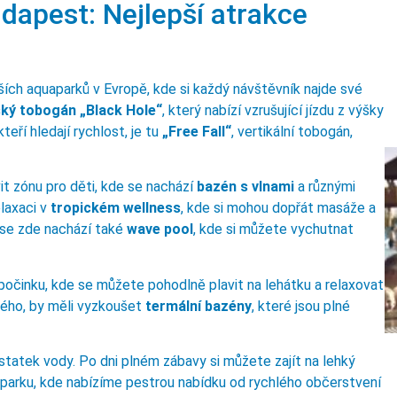
apest: Nejlepší atrakce
ších aquaparků v Evropě, kde si každý návštěvník najde své
ký tobogán „Black Hole“
, který nabízí vzrušující jízdu z výšky
eří hledají rychlost, je tu
„Free Fall“
, vertikální tobogán,
t zónu pro děti, kde se nachází
bazén s vlnami
a různými
elaxaci v
tropickém wellness
, kde si mohou dopřát masáže a
 se zde nachází také
wave pool
, kde si můžete vychutnat
dpočinku, kde se můžete pohodlně plavit na lehátku a relaxovat
čného, by měli vyzkoušet
termální bazény
, které jsou plné
statek vody. Po dni plném zábavy si můžete zajít na lehký
uaparku, kde nabízíme pestrou nabídku od rychlého občerstvení