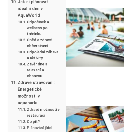
Jak si plánovat
ideální den v
AquaWorld
Odpočinek a
wellness po
tréninku
Oběd a zdravé
občerstvení
Odpolední zábava
a aktivity
Závěr dne s
relaxací a
obnovou
Zdravé stravování:
Energetické
možnosti v
aquaparku
Zdravé možnosti v
restauraci
Co pit?
Plánování jídel