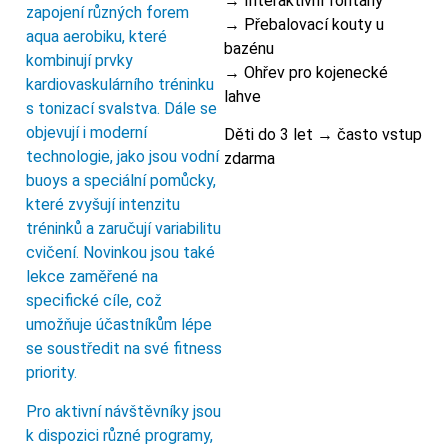
→ Interaktivní fontány
zapojení různých forem
→ Přebalovací kouty u
aqua aerobiku, které
bazénu
kombinují prvky
→ Ohřev pro kojenecké
kardiovaskulárního tréninku
lahve
s tonizací svalstva. Dále se
objevují i moderní
Děti do 3 let → často vstup
technologie, jako jsou vodní
zdarma
buoys a speciální pomůcky,
které zvyšují intenzitu
tréninků a zaručují variabilitu
cvičení. Novinkou jsou také
lekce zaměřené na
specifické cíle, což
umožňuje účastníkům lépe
se soustředit na své fitness
priority.
Pro aktivní návštěvníky jsou
k dispozici různé programy,