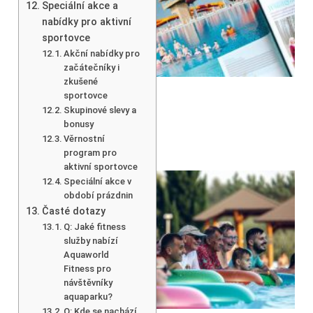
Speciální akce a
nabídky pro aktivní
sportovce
Akční nabídky pro
začátečníky i
zkušené
sportovce
Skupinové slevy a
bonusy
Věrnostní
program pro
aktivní sportovce
Speciální akce v
období prázdnin
Časté dotazy
Q: Jaké fitness
služby nabízí
Aquaworld
Fitness pro
návštěvníky
aquaparku?
Q: Kde se nachází