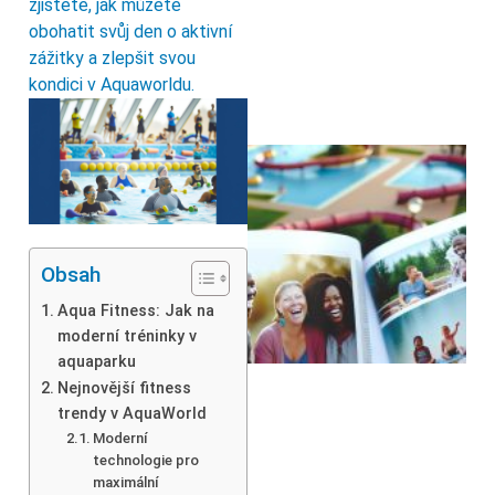
zjistěte, jak můžete
obohatit svůj den o aktivní
zážitky a zlepšit svou
kondici v Aquaworldu.
Obsah
Aqua Fitness: Jak na
moderní tréninky v
aquaparku
Nejnovější fitness
trendy v AquaWorld
Moderní
technologie pro
maximální