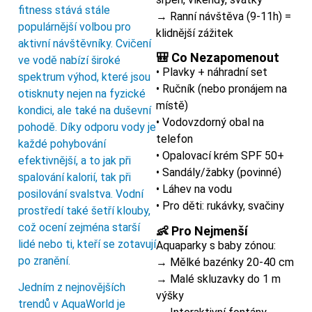
fitness stává stále
→ Ranní návštěva (9-11h) =
populárnější volbou pro
klidnější zážitek
aktivní návštěvníky. Cvičení
🎒 Co Nezapomenout
ve vodě nabízí široké
• Plavky + náhradní set
spektrum výhod, které jsou
• Ručník (nebo pronájem na
otisknuty nejen na fyzické
místě)
kondici, ale také na duševní
• Vodovzdorný obal na
pohodě. Díky odporu vody je
telefon
každé pohybování
• Opalovací krém SPF 50+
efektivnější, a to jak při
• Sandály/žabky (povinné)
spalování kalorií, tak při
• Láhev na vodu
posilování svalstva. Vodní
• Pro děti: rukávky, svačiny
prostředí také šetří klouby,
což ocení zejména starší
👶 Pro Nejmenší
lidé nebo ti, kteří se zotavují
Aquaparky s baby zónou:
po zranění.
→ Mělké bazénky 20-40 cm
→ Malé skluzavky do 1 m
Jedním z nejnovějších
výšky
trendů v AquaWorld je