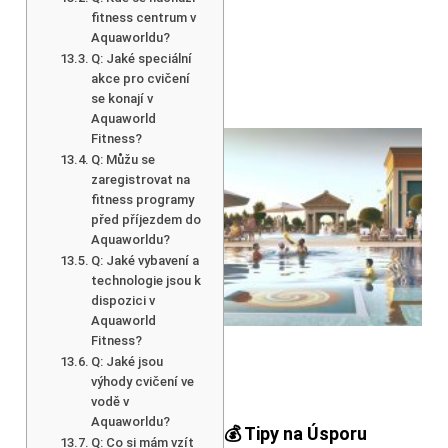
fitness centrum v
Aquaworldu?
Q: Jaké speciální
akce pro cvičení
se konají v
Aquaworld
Fitness?
Q: Můžu se
zaregistrovat na
fitness programy
před příjezdem do
Aquaworldu?
Q: Jaké vybavení a
technologie jsou k
dispozici v
Aquaworld
Fitness?
Q: Jaké jsou
výhody cvičení ve
vodě v
Aquaworldu?
💰 Tipy na Úsporu
Q: Co si mám vzít