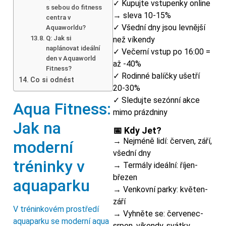
✓ Kupujte vstupenky online
s sebou do fitness
→ sleva 10-15%
centra v
✓ Všední dny jsou levnější
Aquaworldu?
Q: Jak si
než víkendy
naplánovat ideální
✓ Večerní vstup po 16:00 =
den v Aquaworld
až -40%
Fitness?
✓ Rodinné balíčky ušetří
Co si odnést
20-30%
✓ Sledujte sezónní akce
Aqua Fitness:
mimo prázdniny
Jak na
📅 Kdy Jet?
→ Nejméně lidí: červen, září,
moderní
všední dny
tréninky v
→ Termály ideální: říjen-
březen
aquaparku
→ Venkovní parky: květen-
září
V tréninkovém prostředí
→ Vyhněte se: červenec-
aquaparku se moderní aqua
srpen, víkendy, svátky