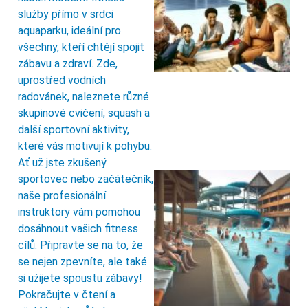
služby přímo v srdci
aquaparku, ideální pro
všechny, kteří chtějí spojit
zábavu a zdraví. Zde,
uprostřed vodních
radovánek, naleznete různé
skupinové cvičení, squash a
další sportovní aktivity,
které vás motivují k pohybu.
Ať už jste zkušený
sportovec nebo začátečník,
naše profesionální
instruktory vám pomohou
dosáhnout vašich fitness
cílů. Připravte se na to, že
se nejen zpevníte, ale také
si užijete spoustu zábavy!
Pokračujte v čtení a