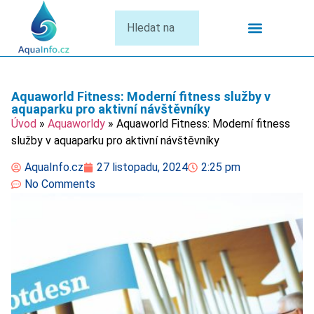
Termální Lázně
Aquaworld Fitness: Moderní fitness služby v
aquaparku pro aktivní návštěvníky
Úvod
»
Aquaworldy
»
Aquaworld Fitness: Moderní fitness
služby v aquaparku pro aktivní návštěvníky
AquaInfo.cz
27 listopadu, 2024
2:25 pm
No Comments