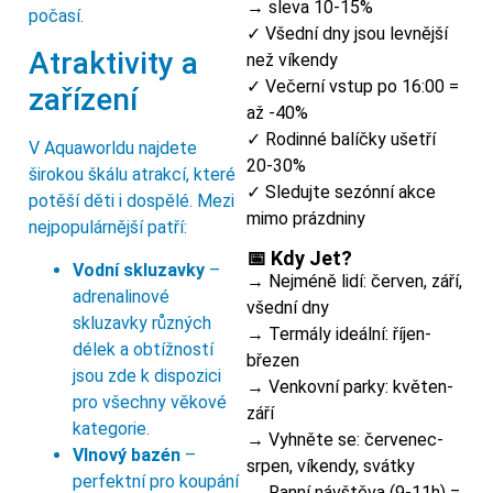
→ sleva 10-15%
počasí.
✓ Všední dny jsou levnější
Atraktivity a
než víkendy
✓ Večerní vstup po 16:00 =
zařízení
až -40%
✓ Rodinné balíčky ušetří
V Aquaworldu najdete
20-30%
širokou škálu atrakcí, které
✓ Sledujte sezónní akce
potěší děti i dospělé. Mezi
mimo prázdniny
nejpopulárnější patří:
📅 Kdy Jet?
Vodní skluzavky
–
→ Nejméně lidí: červen, září,
adrenalinové
všední dny
skluzavky různých
→ Termály ideální: říjen-
délek a obtížností
březen
jsou zde k dispozici
→ Venkovní parky: květen-
pro všechny věkové
září
kategorie.
→ Vyhněte se: červenec-
Vlnový bazén
–
srpen, víkendy, svátky
perfektní pro koupání
→ Ranní návštěva (9-11h) =