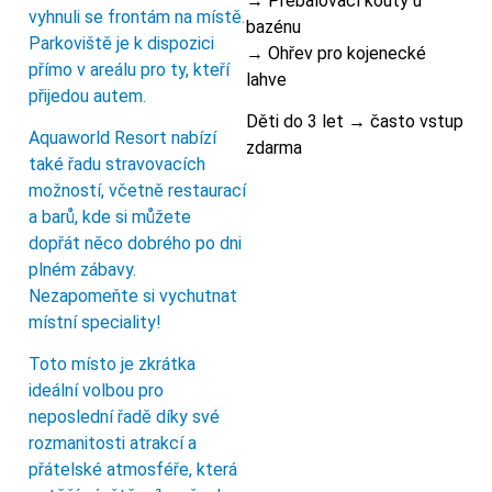
→ Přebalovací kouty u
vyhnuli se frontám na místě.
bazénu
Parkoviště je k dispozici
→ Ohřev pro kojenecké
přímo v areálu pro ty, kteří
lahve
přijedou autem.
Děti do 3 let → často vstup
Aquaworld Resort nabízí
zdarma
také řadu stravovacích
možností, včetně restaurací
a barů, kde si můžete
dopřát něco dobrého po dni
plném zábavy.
Nezapomeňte si vychutnat
místní speciality!
Toto místo je zkrátka
ideální volbou pro
neposlední řadě díky své
rozmanitosti atrakcí a
přátelské atmosféře, která