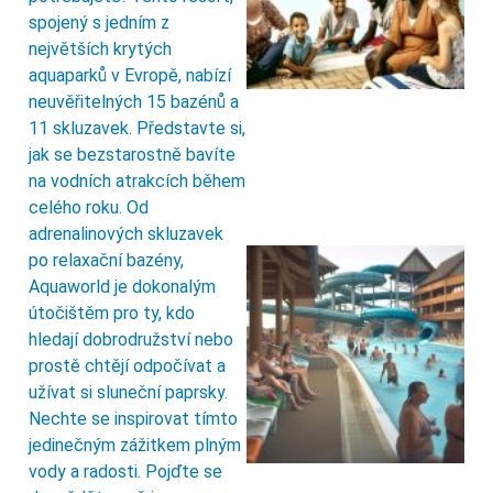
spojený s jedním z
největších krytých
aquaparků v Evropě, nabízí
neuvěřitelných 15 bazénů a
11 skluzavek. Představte si,
jak se bezstarostně bavíte
na vodních atrakcích během
celého roku. Od
adrenalinových skluzavek
po relaxační bazény,
Aquaworld je dokonalým
útočištěm pro ty, kdo
hledají dobrodružství nebo
prostě chtějí odpočívat a
užívat si sluneční paprsky.
Nechte se inspirovat tímto
jedinečným zážitkem plným
vody a radosti. Pojďte se