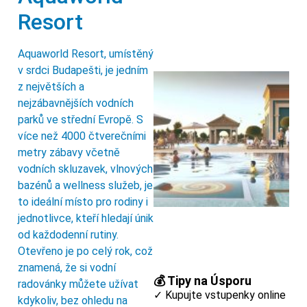
Resort
Aquaworld Resort, umístěný
v srdci Budapešti, je jedním
z největších a
nejzábavnějších vodních
parků ve střední Evropě. S
více než 4000 čtverečními
metry zábavy včetně
vodních skluzavek, vlnových
bazénů a wellness služeb, je
to ideální místo pro rodiny i
jednotlivce, kteří hledají únik
od každodenní rutiny.
Otevřeno je po celý rok, což
znamená, že si vodní
💰 Tipy na Úsporu
radovánky můžete užívat
✓ Kupujte vstupenky online
kdykoliv, bez ohledu na