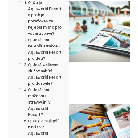
Q: Co je
Aquaworld Resort
a proč je
považován za
nejlepší místo pro
vodní zábavu?
Q: Jaké jsou
nejlepší atrakce v
Aquaworld Resort
pro děti?
Q: Jaké wellness
služby nabízí
Aquaworld Resort
pro dospělé?
Q: Jaké jsou
možnosti
stravování v
Aquaworld
Resort?
Q: Kdy je nejlepší
navštívit
Aquaworld