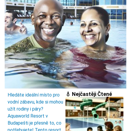
💧 Nejčastěji Čtené
Hledáte ideální místo pro
vodní zábavu, kde si mohou
užít rodiny i páry?
Aquaworld Resort v
Budapešti je přesně to, co
potřebujete! Tento resort,