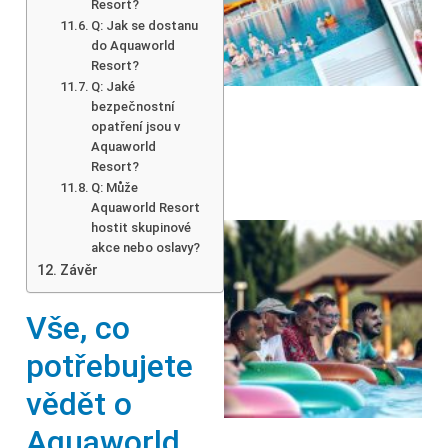
Resort?
Q: Jak se dostanu
do Aquaworld
Resort?
Q: Jaké
bezpečnostní
opatření jsou v
Aquaworld
Resort?
Q: Může
Aquaworld Resort
hostit skupinové
akce nebo oslavy?
Závěr
Vše, co
potřebujete
vědět o
Aquaworld