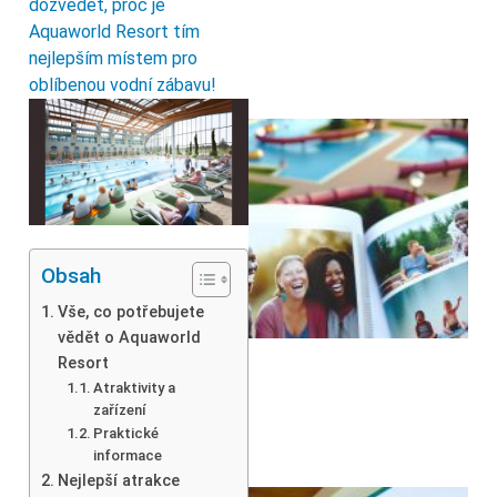
dozvědět, proč je
Aquaworld Resort tím
nejlepším místem pro
oblíbenou vodní zábavu!
Obsah
Vše, co potřebujete
vědět o Aquaworld
Resort
Atraktivity a
zařízení
Praktické
informace
Nejlepší atrakce