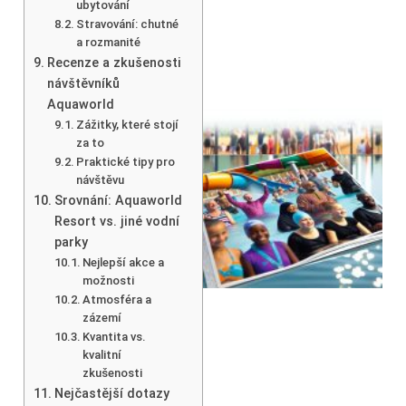
ubytování
Stravování: chutné
a rozmanité
Recenze a zkušenosti
návštěvníků
Aquaworld
Zážitky, které stojí
za to
Praktické tipy pro
návštěvu
Srovnání: Aquaworld
Resort vs. jiné vodní
parky
Nejlepší akce a
možnosti
Atmosféra a
zázemí
Kvantita vs.
kvalitní
zkušenosti
Nejčastější dotazy