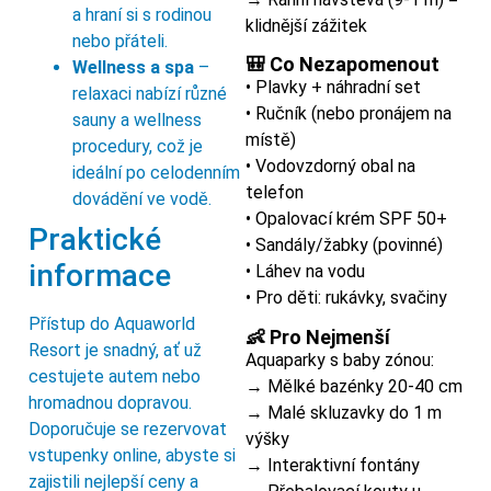
a hraní si s rodinou
klidnější zážitek
nebo přáteli.
🎒 Co Nezapomenout
Wellness a spa
–
• Plavky + náhradní set
relaxaci nabízí různé
• Ručník (nebo pronájem na
sauny a wellness
místě)
procedury, což je
• Vodovzdorný obal na
ideální po celodenním
telefon
dovádění ve vodě.
• Opalovací krém SPF 50+
Praktické
• Sandály/žabky (povinné)
informace
• Láhev na vodu
• Pro děti: rukávky, svačiny
Přístup do Aquaworld
👶 Pro Nejmenší
Resort je snadný, ať už
Aquaparky s baby zónou:
cestujete autem nebo
→ Mělké bazénky 20-40 cm
hromadnou dopravou.
→ Malé skluzavky do 1 m
Doporučuje se rezervovat
výšky
vstupenky online, abyste si
→ Interaktivní fontány
zajistili nejlepší ceny a