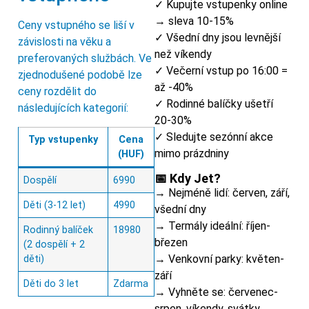
✓ Kupujte vstupenky online
→ sleva 10-15%
Ceny vstupného se liší v
✓ Všední dny jsou levnější
závislosti na věku a
než víkendy
preferovaných službách. Ve
✓ Večerní vstup po 16:00 =
zjednodušené podobě lze
až -40%
ceny rozdělit do
✓ Rodinné balíčky ušetří
následujících kategorií:
20-30%
✓ Sledujte sezónní akce
Typ vstupenky
Cena
mimo prázdniny
(HUF)
📅 Kdy Jet?
Dospělí
6990
→ Nejméně lidí: červen, září,
Děti (3-12 let)
4990
všední dny
→ Termály ideální: říjen-
Rodinný balíček
18980
březen
(2 dospělí + 2
→ Venkovní parky: květen-
děti)
září
Děti do 3 let
Zdarma
→ Vyhněte se: červenec-
srpen, víkendy, svátky