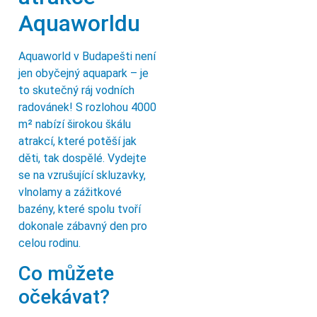
Aquaworldu
Aquaworld v Budapešti není
jen obyčejný aquapark – je
to skutečný ráj vodních
radovánek! S rozlohou 4000
m² nabízí širokou škálu
atrakcí, které potěší jak
děti, tak dospělé. Vydejte
se na vzrušující skluzavky,
vlnolamy a zážitkové
bazény, které spolu tvoří
dokonale zábavný den pro
celou rodinu.
Co můžete
očekávat?