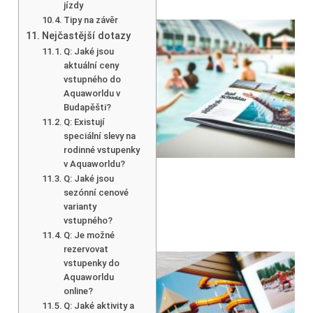
jízdy
Tipy na závěr
Nejčastější dotazy
Q: Jaké jsou
aktuální ceny
vstupného do
Aquaworldu v
Budapěšti?
Q: Existují
speciální slevy na
rodinné vstupenky
v Aquaworldu?
Q: Jaké jsou
sezónní cenové
varianty
vstupného?
Q: Je možné
rezervovat
vstupenky do
Aquaworldu
online?
Q: Jaké aktivity a