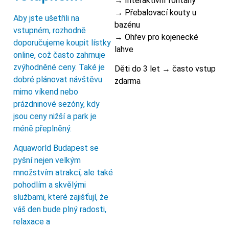
→ Interaktivní fontány
→ Přebalovací kouty u
Aby jste ušetřili na
bazénu
vstupném, rozhodně
→ Ohřev pro kojenecké
doporučujeme koupit lístky
lahve
online, což často zahrnuje
zvýhodněné ceny. Také je
Děti do 3 let → často vstup
dobré plánovat návštěvu
zdarma
mimo víkend nebo
prázdninové sezóny, kdy
jsou ceny nižší a park je
méně přeplněný.
Aquaworld Budapest se
pyšní nejen velkým
množstvím atrakcí, ale také
pohodlím a skvělými
službami, které zajišťují, že
váš den bude plný radosti,
relaxace a