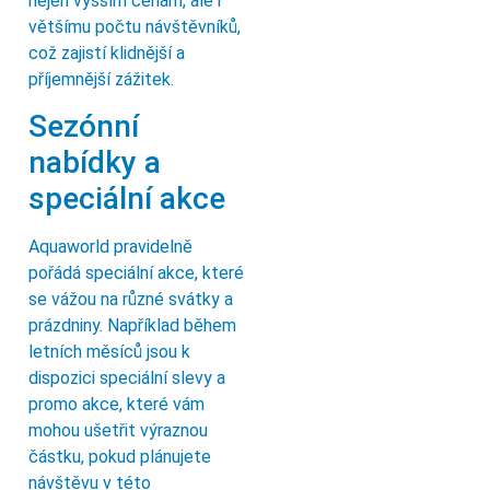
nejen vyšším cenám, ale i
většímu počtu návštěvníků,
což zajistí klidnější a
příjemnější zážitek.
Sezónní
nabídky a
speciální akce
Aquaworld pravidelně
pořádá speciální akce, které
se vážou na různé svátky a
prázdniny. Například během
letních měsíců jsou k
dispozici speciální slevy a
promo akce, které vám
mohou ušetřit výraznou
částku, pokud plánujete
návštěvu v této