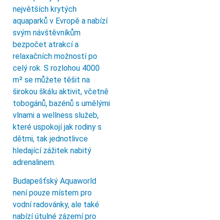
největších krytých
aquaparků v Evropě a nabízí
svým návštěvníkům
bezpočet atrakcí a
relaxačních možností po
celý rok. S rozlohou 4000
m² se můžete těšit na
širokou škálu aktivit, včetně
tobogánů, bazénů s umělými
vlnami a wellness služeb,
které uspokojí jak rodiny s
dětmi, tak jednotlivce
hledající zážitek nabitý
adrenalinem.
Budapešťský Aquaworld
není pouze místem pro
vodní radovánky, ale také
nabízí útulné zázemí pro