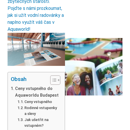
zbytečných starostí.
Pojďte s námi prozkoumat,
jak si užít vodní radovánky a
naplno využít váš čas v
Aquaworld!
Obsah
Ceny vstupného do
Aquaworldu Budapest
Ceny vstupného
Rodinné vstupenky
a slevy
Jak ušetřit na
vstupném?