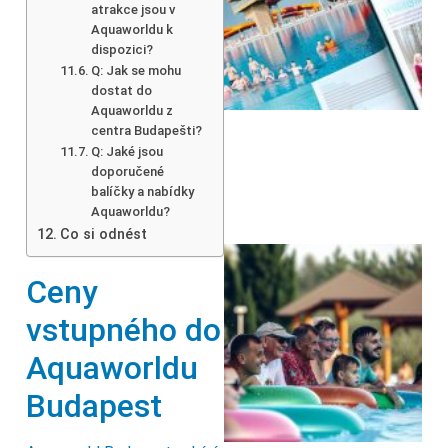
atrakce jsou v
Aquaworldu k
dispozici?
Q: Jak se mohu
dostat do
Aquaworldu z
centra Budapešti?
Q: Jaké jsou
doporučené
balíčky a nabídky
Aquaworldu?
Co si odnést
Ceny
vstupného do
Aquaworldu
Budapest