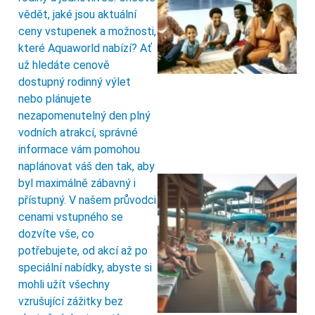
vědět, jaké jsou aktuální
ceny vstupenek a možnosti,
které Aquaworld nabízí? Ať
už hledáte cenově
dostupný rodinný výlet
nebo plánujete
nezapomenutelný den plný
vodních atrakcí, správné
informace vám pomohou
naplánovat váš den tak, aby
byl maximálně zábavný i
přístupný. V našem průvodci
cenami vstupného se
dozvíte vše, co
potřebujete, od akcí až po
speciální nabídky, abyste si
mohli užít všechny
vzrušující zážitky bez