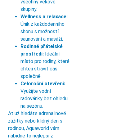
všechny věkové
skupiny.
Wellness a relaxace:
Únik z každodenního
shonu s možností
saunování a masáží.
Rodinné přátelské
prostředí:
Ideální
místo pro rodiny, které
chtějí strávit čas
společně.
Celoroční otevření:
Využijte vodní
radovánky bez ohledu
na sezónu.
Ať už hledáte adrenalinové
zážitky nebo klidný den s
rodinou, Aquaworld vám
nabídne to nejlepší z