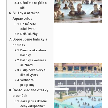
Ušetřete na jídle a
pití
Služby a atrakce
Aquaworldu
Co můžete
očekávat?
Další služby
Doporučené balíčky a
nabídky
Denní a víkendové
balíčky
Balíčky s wellness
službami
Skupinové slevy a
školní výlety
Věrnostní
programy
Často kladené otázky
o cenách
Jaké jsou základní
ceny vstupného?