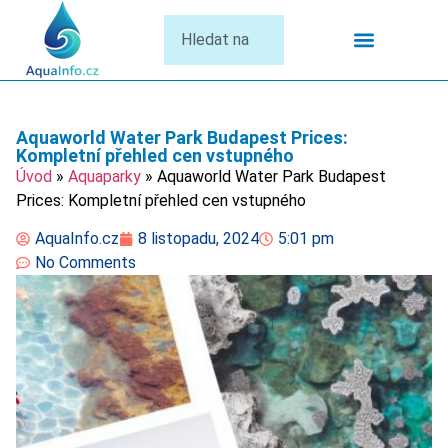
Termální Lázně
Aquaworld Water Park Budapest Prices:
Kompletní přehled cen vstupného
Úvod
»
Aquaparky
»
Aquaworld Water Park Budapest
Prices: Kompletní přehled cen vstupného
AquaInfo.cz
8 listopadu, 2024
5:01 pm
No Comments