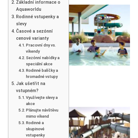
Základní informace o
Aquaworldu
Rodinné vstupenky a
slevy
Časové a sezónní
cenové varianty
Pracovní dny vs.
víkendy
Sezónní nabídky a
speciální akce
Rodinné balíčky a
hromadné vstupy
Jak ušetřit na
vstupném?
Využívejte slevy a
akce
Plánujte návštěvu
mimo víkend
Rodinné a
skupinové
vstupenky