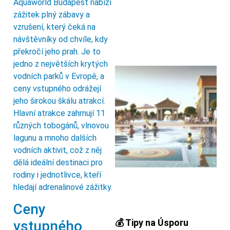
Aquaworld Budapest nabízí
zážitek plný zábavy a
vzrušení, který čeká na
návštěvníky od chvíle, kdy
překročí jeho prah. Je to
jedno z největších krytých
vodních parků v Evropě, a
ceny vstupného odrážejí
jeho širokou škálu atrakcí.
Hlavní atrakce zahrnují 11
různých tobogánů, vlnovou
lagunu a mnoho dalších
vodních aktivit, což z něj
dělá ideální destinaci pro
rodiny i jednotlivce, kteří
hledají adrenalinové zážitky.
Ceny
💰 Tipy na Úsporu
vstupného