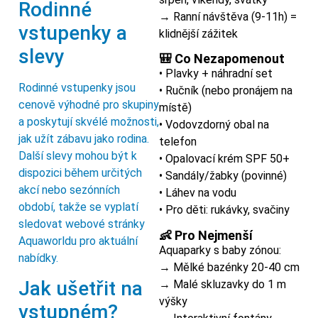
Rodinné
→ Ranní návštěva (9-11h) =
vstupenky a
klidnější zážitek
slevy
🎒 Co Nezapomenout
• Plavky + náhradní set
Rodinné vstupenky jsou
• Ručník (nebo pronájem na
cenově výhodné pro skupiny
místě)
a poskytují skvélé možnosti,
• Vodovzdorný obal na
jak užít zábavu jako rodina.
telefon
Další slevy mohou být k
• Opalovací krém SPF 50+
dispozici během určitých
• Sandály/žabky (povinné)
akcí nebo sezónních
• Láhev na vodu
období, takže se vyplatí
• Pro děti: rukávky, svačiny
sledovat webové stránky
👶 Pro Nejmenší
Aquaworldu pro aktuální
Aquaparky s baby zónou:
nabídky.
→ Mělké bazénky 20-40 cm
Jak ušetřit na
→ Malé skluzavky do 1 m
výšky
vstupném?