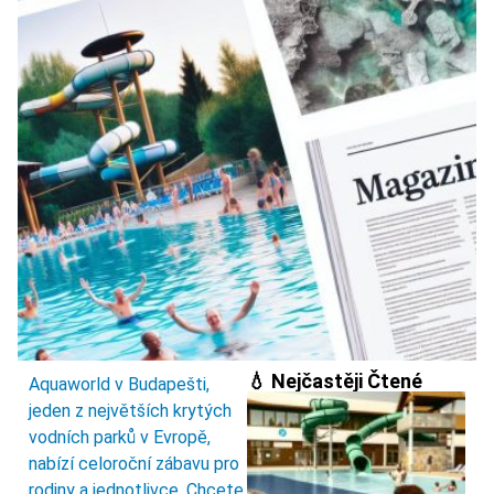
💧 Nejčastěji Čtené
Aquaworld v Budapešti,
jeden z největších krytých
vodních parků v Evropě,
nabízí celoroční zábavu pro
rodiny a jednotlivce. Chcete