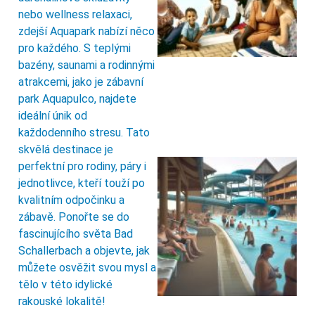
nebo wellness relaxaci,
zdejší Aquapark nabízí něco
pro každého. S teplými
bazény, saunami a rodinnými
atrakcemi, jako je zábavní
park Aquapulco, najdete
ideální únik od
každodenního stresu. Tato
skvělá destinace je
perfektní pro rodiny, páry i
jednotlivce, kteří touží po
kvalitním odpočinku a
zábavě. Ponořte se do
fascinujícího světa Bad
Schallerbach a objevte, jak
můžete osvěžit svou mysl a
tělo v této idylické
rakouské lokalitě!