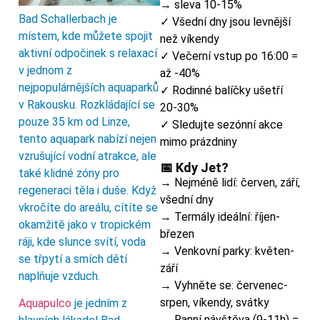
→ sleva 10-15%
Bad Schallerbach je
✓ Všední dny jsou levnější
místem, kde můžete spojit
než víkendy
aktivní odpočinek s relaxací
✓ Večerní vstup po 16:00 =
v jednom z
až -40%
nejpopulárnějších aquaparků
✓ Rodinné balíčky ušetří
v Rakousku. Rozkládající se
20-30%
pouze 35 km od Linze,
✓ Sledujte sezónní akce
tento aquapark nabízí nejen
mimo prázdniny
vzrušující vodní atrakce, ale
📅 Kdy Jet?
také klidné zóny pro
→ Nejméně lidí: červen, září,
regeneraci těla i duše. Když
všední dny
vkročíte do areálu, cítíte se
→ Termály ideální: říjen-
okamžitě jako v tropickém
březen
ráji, kde slunce svítí, voda
→ Venkovní parky: květen-
se třpytí a smích dětí
září
naplňuje vzduch.
→ Vyhněte se: červenec-
srpen, víkendy, svátky
Aquapulco
je jedním z
→ Ranní návštěva (9-11h) =