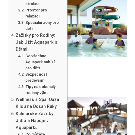
atrakce
Prostor pro
relaxaci
Speciální zóny pro
děti
Zážitky pro Rodiny:
Jak Užít Aquapark s
Dětmi
Co všechno
Aquapark nabízí
pro děti
Bezpečnost
především
Tipy na dokonalý
rodinný výlet
Wellness a Spa: Oáza
Klidu na Dosah Ruky
Kulinářské Zážitky:
Jídlo a Nápoje v
Aquaparku
Co můžete