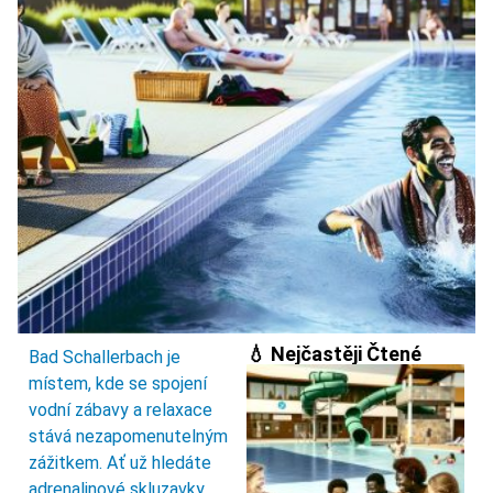
💧 Nejčastěji Čtené
Bad Schallerbach je
místem, kde se spojení
vodní zábavy a relaxace
stává nezapomenutelným
zážitkem. Ať už hledáte
adrenalinové skluzavky