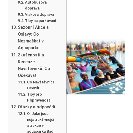
Autobusová
doprava
Vlaková doprava
Tipy na parkování
Sezónní Akce a
Oslavy: Co
Nezmeškat v
Aquaparku
Zkušenosti a
Recenze
Návštěvníků: Co
Očekávat
Co Návštěvníci
Ocenili
Tipy pro
Připravenost
Otázky a odpovědi
Q: Jaké jsou
nejatraktivnější
atrakce v
aquaparku Bad