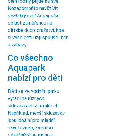
člen rodiny přijde na své.
Nezapomeňte navštívit
pirátstký svět Aquapulco
,
oblast zaměřenou na
dětské dobrodružství, kde
si vaše děti užijí spoustu her
a zábavy.
Co všechno
Aquapark
nabízí pro děti
Děti se ve vodním parku
vyřádí na různých
skluzavkách a atrakcích.
Například, menší skluzavky
jsou ideální pro mladší
návštěvníky, zatímco
odvážnější se mohou