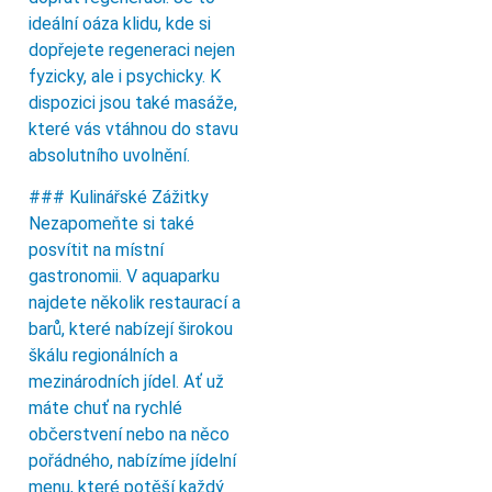
ideální oáza klidu, kde si
dopřejete regeneraci nejen
fyzicky, ale i psychicky. K
dispozici jsou také masáže,
které vás vtáhnou do stavu
absolutního uvolnění.
### Kulinářské Zážitky
Nezapomeňte si také
posvítit na místní
gastronomii. V aquaparku
najdete několik restaurací a
barů, které nabízejí širokou
škálu regionálních a
mezinárodních jídel. Ať už
máte chuť na rychlé
občerstvení nebo na něco
pořádného, nabízíme jídelní
menu, které potěší každý