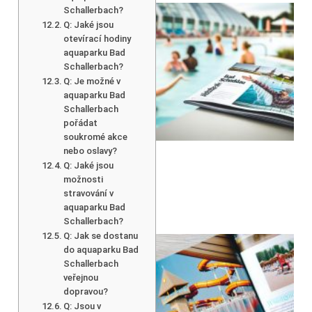
Schallerbach?
Q: Jaké jsou
otevírací hodiny
aquaparku Bad
Schallerbach?
Q: Je možné v
aquaparku Bad
Schallerbach
pořádat
soukromé akce
nebo oslavy?
Q: Jaké jsou
možnosti
stravování v
aquaparku Bad
Schallerbach?
Q: Jak se dostanu
do aquaparku Bad
Schallerbach
veřejnou
dopravou?
Q: Jsou v