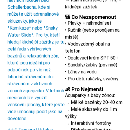
hlavních lákadel Bad
klidnější zážitek
Schallerbachu, kde si
můžete užít adrenalinové
🎒 Co Nezapomenout
skluzavky, jako je
• Plavky + náhradní set
*Kamikaze* nebo *Snaky
• Ručník (nebo pronájem na
Water Slide*. Pro ty, kteří
místě)
hledají klidnější zážitky, je tu
• Vodovzdorný obal na
celá řada vyhřívaných
telefon
bazénů a relaxačních zón,
• Opalovací krém SPF 50+
které jsou ideální pro
• Sandály/žabky (povinné)
odpočinek po víc než
• Láhev na vodu
lahodně stráveném dni
• Pro děti: rukávky, svačiny
stráveném v aktivních
👶 Pro Nejmenší
zónách aquaparku. V letních
Aquaparky s baby zónou:
měsících lze využít
→ Mělké bazénky 20-40 cm
venkovní plochy, které ještě
→ Malé skluzavky do 1 m
více umocňují pocit jako na
výšky
dovolené.
→ Interaktivní fontány
### Tipy pro Užitek s