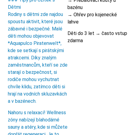
→ Přebalovací kouty u
Dětmi
bazénu
Rodiny s dětmi zde najdou
→ Ohřev pro kojenecké
spoustu aktivit, které jsou
lahve
zábavné i bezpečné. Malé
Děti do 3 let → často vstup
děti mohou objevovat
zdarma
*Aquapulco Piratenwelt*,
kde se setkají s pirátskými
atrakcemi. Díky znalým
zaměstnancům, kteří se zde
starají o bezpečnost, si
rodiče mohou vychutnat
chvíle klidu, zatímco děti si
hrají na vodních skluzavkách
a v bazénech.
Nahoru s relaxací! Wellness
zóny nabízejí blahodárné
sauny a atéry, kde si můžete
dopřát regeneraci. Je to