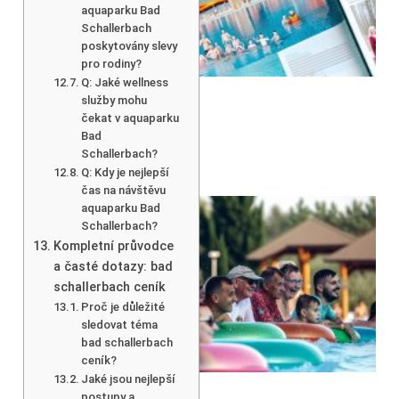
aquaparku Bad
Schallerbach
poskytovány slevy
pro rodiny?
Q: Jaké wellness
služby mohu
čekat v aquaparku
Bad
Schallerbach?
Q: Kdy je nejlepší
čas na návštěvu
aquaparku Bad
Schallerbach?
Kompletní průvodce
a časté dotazy: bad
schallerbach ceník
Proč je důležité
sledovat téma
bad schallerbach
ceník?
Jaké jsou nejlepší
postupy a