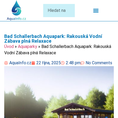
Termální Lázně
Bad Schallerbach Aquapark: Rakouská Vodní
Zábava plná Relaxace
Úvod
»
Aquaparky
»
Bad Schallerbach Aquapark: Rakouská
Vodní Zábava plná Relaxace
AquaInfo.cz
22 října, 2025
2:48 pm
No Comments