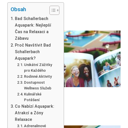
Obsah
Bad Schallerbach
Aquapark: Nejlepší
Čas na Relaxaci a
Zábavu
Proč Navštívit Bad
Schallerbach
Aquapark?
Unikátní Zážitky
pro Každého
Rodinné Aktivity
Dostupnost
Wellness Služeb
Kulinářské
Potěšení
Co Nabízí Aquapark:
Atrakcí a Zóny
Relaxace
Adrenalinové