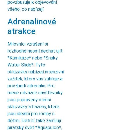
povzbuzuje k objevování
všeho, co nabízejí.
Adrenalinové
atrakce
Milovníci vzrušení si
rozhodně nesmí nechat ujít
*Kamikaze* nebo *Snaky
Water Slide*. Tyto
skluzavky nabízejí intenzivní
zážitek, který vás zahřeje a
povzbudí adrenalin. Pro
méně odvážné návštěvníky
jsou připraveny menší
skluzavky a bazény, které
jsou ideální pro rodiny s
dětmi. Děti si také zamilují
pirátský svět *Aquapulco*,