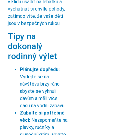
v klidu usadit na lehátku a
vychutnat si chvíle pohody,
zatímco víte, že vaše děti
jsou v bezpečných rukou.
Tipy na
dokonalý
rodinný výlet
Plánujte dopředu:
Vydejte se na
návštěvu brzy ráno,
abyste se vyhnuli
davům a měli více
času na vodní zábavu.
Zabalte si potřebné
věci:
Nezapomeňte na
plavky, ručníky a
sluneční krém, abyste