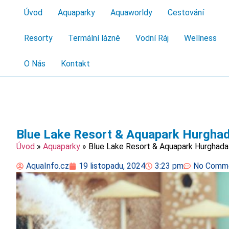
Úvod
Aquaparky
Aquaworldy
Cestování
Resorty
Termální lázně
Vodní Ráj
Wellness
O Nás
Kontakt
Blue Lake Resort & Aquapark Hurgha
Úvod
»
Aquaparky
»
Blue Lake Resort & Aquapark Hurghada
AquaInfo.cz
19 listopadu, 2024
3:23 pm
No Comm