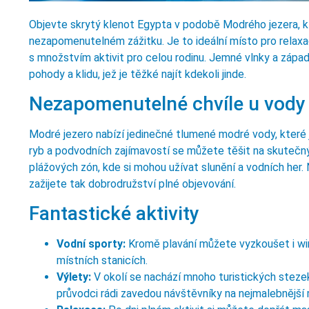
Objevte skrytý klenot Egypta v podobě Modrého jezera, kter
nezapomenutelném zážitku. Je to ideální místo pro relaxac
s množstvím aktivit pro celou rodinu. Jemné vlnky a západy
pohody a klidu, jež je těžké najít kdekoli jinde.
Nezapomenutelné chvíle u vody
Modré jezero nabízí jedinečné tlumené modré vody, které j
ryb a podvodních zajímavostí se můžete těšit na skutečný
plážových zón, kde si mohou užívat slunění a vodních her
zažijete tak dobrodružství plné objevování.
Fantastické aktivity
Vodní sporty:
Kromě plavání můžete vyzkoušet i win
místních stanicích.
Výlety:
V okolí se nachází mnoho turistických stezek 
průvodci rádi zavedou návštěvníky na nejmalebnější 