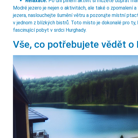
Relaxace:
Po dni plném aktivit si můžete dopřát ma
Modré jezero je nejen o aktivitách, ale také o zpomalení 
jezera, naslouchejte šumění větru a pozorujte místní ptac
v jednom z blízkých bistrů. Toto místo je dokonalé pro ty, k
fascinující pobyt v srdci Hurghady.
Vše, co potřebujete vědět o