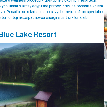
sáže a wellness procedury dostupné v okolních resortech.
a vychutnání si krásy egyptské přírody. Když se posadíte kolem
tvo. Posaďte se s knihou nebo si vychutnejte místní speciality
teří chtějí načerpat novou energii a užít si klidný, ale
 Blue Lake Resort