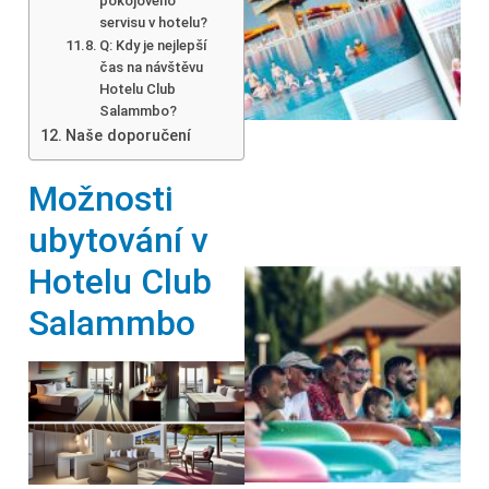
pokojového
servisu v hotelu?
Q: Kdy je nejlepší
čas na návštěvu
Hotelu Club
Salammbo?
Naše doporučení
Možnosti
ubytování v
Hotelu Club
Salammbo