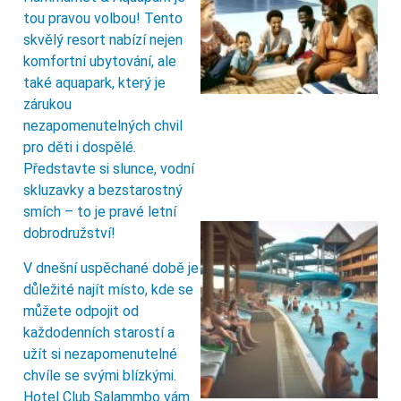
tou pravou volbou! Tento
skvělý resort nabízí nejen
komfortní ubytování, ale
také aquapark, který je
zárukou
nezapomenutelných chvil
pro děti i dospělé.
Představte si slunce, vodní
skluzavky a bezstarostný
smích – to je pravé letní
dobrodružství!
V dnešní uspěchané době je
důležité najít místo, kde se
můžete odpojit od
každodenních starostí a
užít si nezapomenutelné
chvíle se svými blízkými.
Hotel Club Salammbo vám