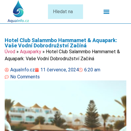
Termální Lázně
Hotel Club Salammbo Hammamet & Aquapark:
Vaše Vodní Dobrodružství Začíná
Úvod
»
Aquaparky
»
Hotel Club Salammbo Hammamet &
Aquapark: Vaše Vodní Dobrodružství Začíná
AquaInfo.cz
11 července, 2024
6:20 am
No Comments