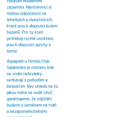
vybaven moderními
zázemími. Návštěvníci si
mohou odpočinout na
lehátkách a slunečnících,
které jsou k dispozici kolem
bazénů. Pro ty, kteří
potřebují rychlé osvěžení,
jsou k dispozici sprchy a
šatny.
Aquapark u Hotelu Club
Salammbo je místem, kde
se vodní radovánky
setkávají s pohodlím a
bezpečím. Bez ohledu na to,
jakou máte ve vodě chuť,
garantujeme, že odjíždět
budete s úsměvem na tváři
a nezapomenutelnými