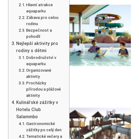
Hlavní atrakce
aquaparku
Zábava pro celou
rodinu
Bezpečnost a
pohodlí
Nejlepší aktivity pro
rodiny s dětmi
Dobrodružství v
aquaparku
Organizované
aktivity
Procházky
přírodou a plážové
aktivity
Kulinářské zážitky v
Hotelu Club
Salammbo
Gastronomické
zážitky po celý den
Tematické večery a