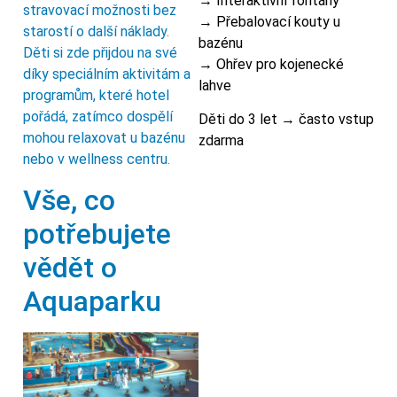
→ Interaktivní fontány
stravovací možnosti bez
→ Přebalovací kouty u
starostí o další náklady.
bazénu
Děti si zde přijdou na své
→ Ohřev pro kojenecké
díky speciálním aktivitám a
lahve
programům, které hotel
pořádá, zatímco dospělí
Děti do 3 let → často vstup
mohou relaxovat u bazénu
zdarma
nebo v wellness centru.
Vše, co
potřebujete
vědět o
Aquaparku