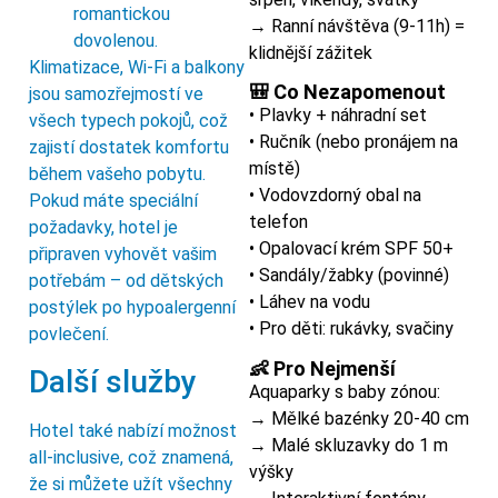
romantickou
→ Ranní návštěva (9-11h) =
dovolenou.
klidnější zážitek
Klimatizace, Wi-Fi a balkony
🎒 Co Nezapomenout
jsou samozřejmostí ve
• Plavky + náhradní set
všech typech pokojů, což
• Ručník (nebo pronájem na
zajistí dostatek komfortu
místě)
během vašeho pobytu.
• Vodovzdorný obal na
Pokud máte speciální
telefon
požadavky, hotel je
• Opalovací krém SPF 50+
připraven vyhovět vašim
• Sandály/žabky (povinné)
potřebám – od dětských
• Láhev na vodu
postýlek po hypoalergenní
• Pro děti: rukávky, svačiny
povlečení.
👶 Pro Nejmenší
Další služby
Aquaparky s baby zónou:
→ Mělké bazénky 20-40 cm
Hotel také nabízí možnost
→ Malé skluzavky do 1 m
all-inclusive, což znamená,
výšky
že si můžete užít všechny