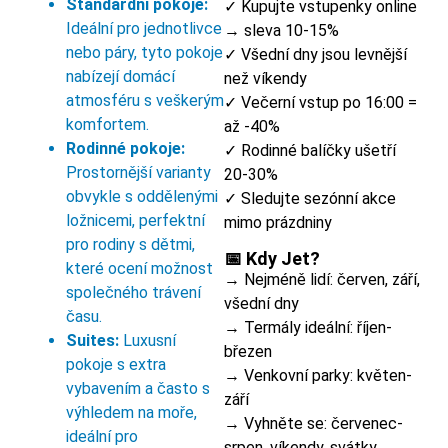
Standardní pokoje:
✓ Kupujte vstupenky online
Ideální pro jednotlivce
→ sleva 10-15%
nebo páry, tyto pokoje
✓ Všední dny jsou levnější
nabízejí domácí
než víkendy
atmosféru s veškerým
✓ Večerní vstup po 16:00 =
komfortem.
až -40%
Rodinné pokoje:
✓ Rodinné balíčky ušetří
Prostornější varianty
20-30%
obvykle s oddělenými
✓ Sledujte sezónní akce
ložnicemi, perfektní
mimo prázdniny
pro rodiny s dětmi,
📅 Kdy Jet?
které ocení možnost
→ Nejméně lidí: červen, září,
společného trávení
všední dny
času.
→ Termály ideální: říjen-
Suites:
Luxusní
březen
pokoje s extra
→ Venkovní parky: květen-
vybavením a často s
září
výhledem na moře,
→ Vyhněte se: červenec-
ideální pro
srpen, víkendy, svátky