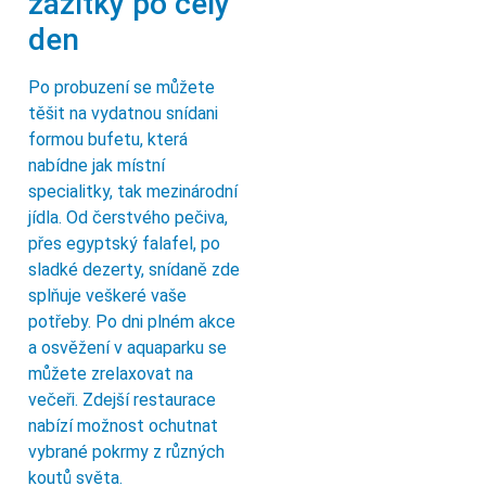
zážitky po celý
den
Po probuzení se můžete
těšit na vydatnou snídani
formou bufetu, která
nabídne jak místní
specialitky, tak mezinárodní
jídla. Od čerstvého pečiva,
přes egyptský falafel, po
sladké dezerty, snídaně zde
splňuje veškeré vaše
potřeby. Po dni plném akce
a osvěžení v aquaparku se
můžete zrelaxovat na
večeři. Zdejší restaurace
nabízí možnost ochutnat
vybrané pokrmy z různých
koutů světa.