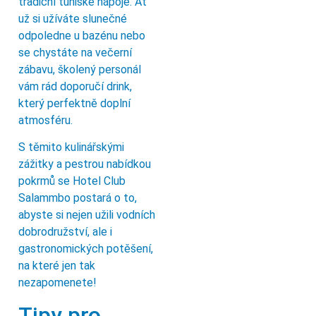
tradiční tuniské nápoje. Ať
už si užíváte slunečné
odpoledne u bazénu nebo
se chystáte na večerní
zábavu, školený personál
vám rád doporučí drink,
který perfektně doplní
atmosféru.
S těmito kulinářskými
zážitky a pestrou nabídkou
pokrmů se Hotel Club
Salammbo postará o to,
abyste si nejen užili vodních
dobrodružství, ale i
gastronomických potěšení,
na které jen tak
nezapomenete!
Tipy pro