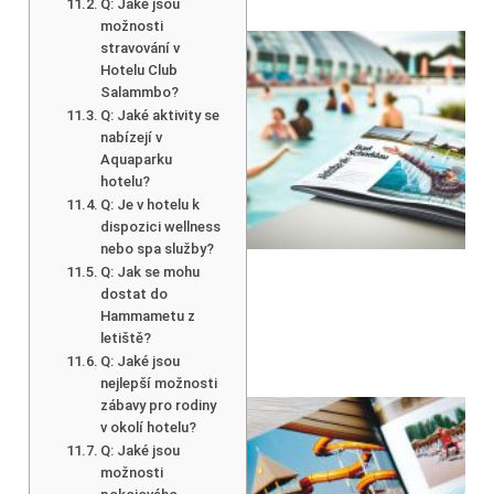
Q: Jaké jsou
možnosti
stravování v
Hotelu Club
Salammbo?
Q: Jaké aktivity se
nabízejí v
Aquaparku
hotelu?
Q: Je v hotelu k
dispozici wellness
nebo spa služby?
Q: Jak se mohu
dostat do
Hammametu z
letiště?
Q: Jaké jsou
nejlepší možnosti
zábavy pro rodiny
v okolí hotelu?
Q: Jaké jsou
možnosti