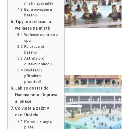
místní speciality
Bar a osvěžení u
bazénu
Tipy pro relaxaci a
wellness na místě
Wellness centrum a
spa
Relaxace při
bazénu
Aktivity pro
duševní pohodu
Osvěžení v
přírodním
prostředí
Jak se dostat do
Hammametu: Doprava
a lokace
Co vidět a zažít v
okolí hotelu
Přírodní krásy a
pláže