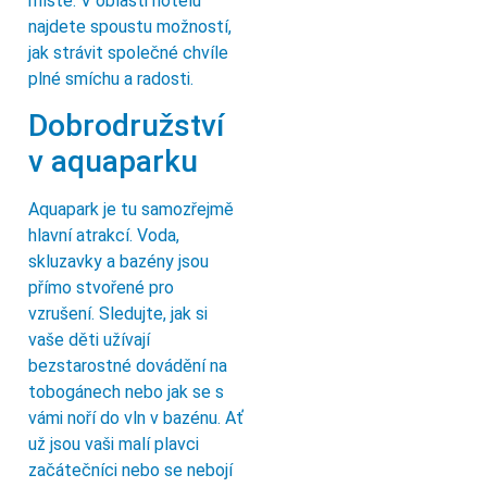
místě. V oblasti hotelu
najdete spoustu možností,
jak strávit společné chvíle
plné smíchu a radosti.
Dobrodružství
v aquaparku
Aquapark je tu samozřejmě
hlavní atrakcí. Voda,
skluzavky a bazény jsou
přímo stvořené pro
vzrušení. Sledujte, jak si
vaše děti užívají
bezstarostné dovádění na
tobogánech nebo jak se s
vámi noří do vln v bazénu. Ať
už jsou vaši malí plavci
začátečníci nebo se nebojí