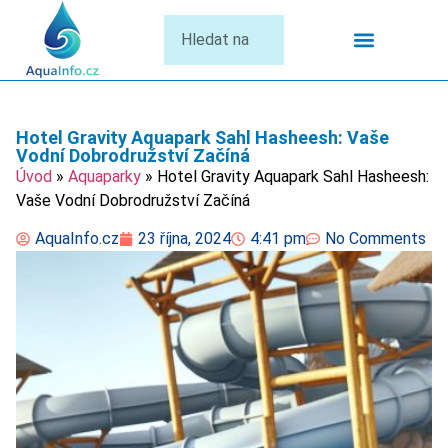
Termální Lázně
Hotel Gravity Aquapark Sahl Hasheesh: Vaše
Vodní Dobrodružství Začíná
Úvod
»
Aquaparky
»
Hotel Gravity Aquapark Sahl Hasheesh:
Vaše Vodní Dobrodružství Začíná
AquaInfo.cz
23 října, 2024
4:41 pm
No Comments