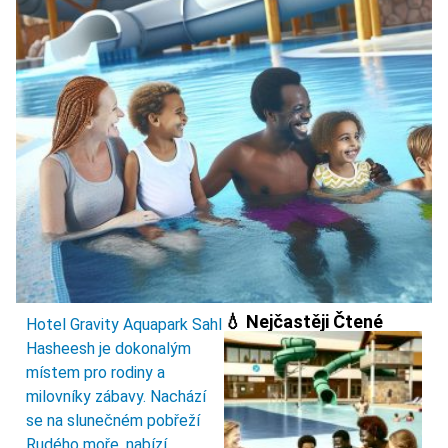
💧 Nejčastěji Čtené
Hotel Gravity Aquapark Sahl
Hasheesh je dokonalým
místem pro rodiny a
milovníky zábavy. Nachází
se na slunečném pobřeží
Rudého moře, nabízí