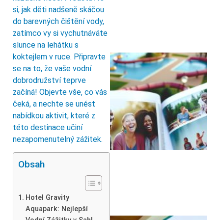
si, jak děti nadšeně skáčou
do barevných čištění vody,
zatímco vy si vychutnáváte
slunce na lehátku s
koktejlem v ruce. Připravte
se na to, že vaše vodní
dobrodružství teprve
začíná! Objevte vše, co vás
čeká, a nechte se unést
nabídkou aktivit, které z
této destinace učiní
nezapomenutelný zážitek.
Obsah
Hotel Gravity
Aquapark: Nejlepší