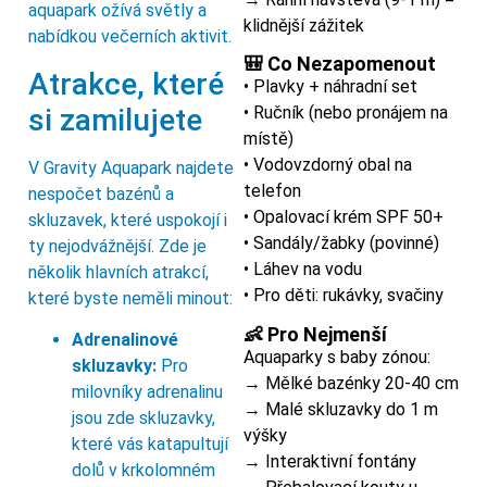
aquapark ožívá světly a
klidnější zážitek
nabídkou večerních aktivit.
🎒 Co Nezapomenout
Atrakce, které
• Plavky + náhradní set
si zamilujete
• Ručník (nebo pronájem na
místě)
• Vodovzdorný obal na
V Gravity Aquapark najdete
telefon
nespočet bazénů a
• Opalovací krém SPF 50+
skluzavek, které uspokojí i
• Sandály/žabky (povinné)
ty nejodvážnější. Zde je
• Láhev na vodu
několik hlavních atrakcí,
• Pro děti: rukávky, svačiny
které byste neměli minout:
👶 Pro Nejmenší
Adrenalinové
Aquaparky s baby zónou:
skluzavky:
Pro
→ Mělké bazénky 20-40 cm
milovníky adrenalinu
→ Malé skluzavky do 1 m
jsou zde skluzavky,
výšky
které vás katapultují
→ Interaktivní fontány
dolů v krkolomném