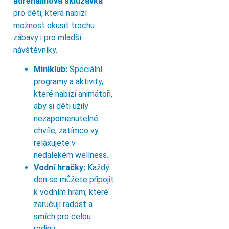
adrenalinová skluzavka
pro děti, která nabízí
možnost okusit trochu
zábavy i pro mladší
návštěvníky.
Miniklub:
Speciální
programy a aktivity,
které nabízí animátoři,
aby si děti užily
nezapomenutelné
chvíle, zatímco vy
relaxujete v
nedalekém wellness.
Vodní hračky:
Každý
den se můžete připojit
k vodním hrám, které
zaručují radost a
smích pro celou
rodinu.