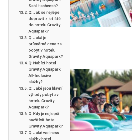
Sahl Hasheesh?
Q: Jak se nejlépe
dopravit z letiště
do hotelu Gravity
Aquapark?
Q: Jaká je
průměrná cena za
pobyt v hotelu
Gravity Aquapark?
Q: Nabízí hotel
Gravity Aquapark
All-Inclusive
služby?
Q: Jaké jsou hlavní
výhody pobytu v
hotelu Gravity
Aquapark?
Q: Kdy je nejlepší
navštívit hotel
Gravity Aquapark?
Q: Jaké wellness
služby hotel