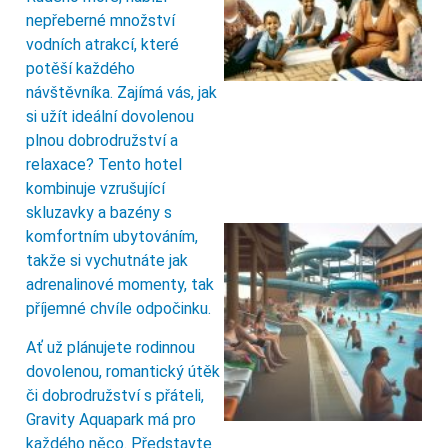
nepřeberné množství
vodních atrakcí, které
potěší každého
návštěvníka. Zajímá vás, jak
si užít ideální dovolenou
plnou dobrodružství a
relaxace? Tento hotel
kombinuje vzrušující
skluzavky a bazény s
komfortním ubytováním,
takže si vychutnáte jak
adrenalinové momenty, tak
příjemné chvíle odpočinku.
Ať už plánujete rodinnou
dovolenou, romantický útěk
či dobrodružství s přáteli,
Gravity Aquapark má pro
každého něco. Představte