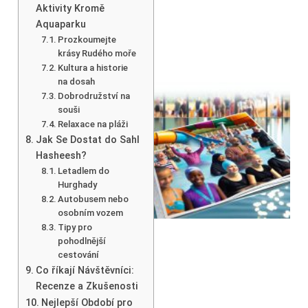
Aktivity Kromě
Aquaparku
Prozkoumejte
krásy Rudého moře
Kultura a historie
na dosah
Dobrodružství na
souši
Relaxace na pláži
Jak Se Dostat do Sahl
Hasheesh?
Letadlem do
Hurghady
Autobusem nebo
osobním vozem
Tipy pro
pohodlnější
cestování
Co říkají Návštěvníci:
Recenze a Zkušenosti
Nejlepší Období pro