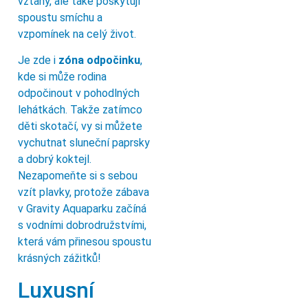
vztahy, ale také poskytují
spoustu smíchu a
vzpomínek na celý život.
Je zde i
zóna odpočinku
,
kde si může rodina
odpočinout v pohodlných
lehátkách. Takže zatímco
děti skotačí, vy si můžete
vychutnat sluneční paprsky
a dobrý koktejl.
Nezapomeňte si s sebou
vzít plavky, protože zábava
v Gravity Aquaparku začíná
s vodními dobrodružstvími,
která vám přinesou spoustu
krásných zážitků!
Luxusní