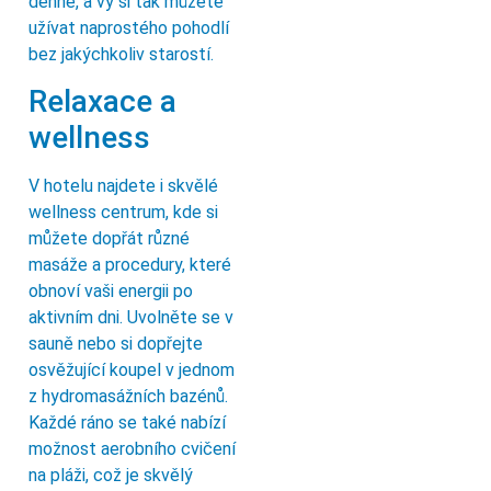
denně, a vy si tak můžete
užívat naprostého pohodlí
bez jakýchkoliv starostí.
Relaxace a
wellness
V hotelu najdete i skvělé
wellness centrum, kde si
můžete dopřát různé
masáže a procedury, které
obnoví vaši energii po
aktivním dni. Uvolněte se v
sauně nebo si dopřejte
osvěžující koupel v jednom
z hydromasážních bazénů.
Každé ráno se také nabízí
možnost aerobního cvičení
na pláži, což je skvělý