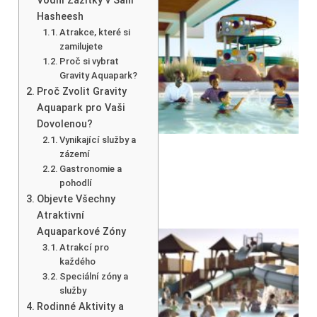
Vodní Zážitky v Sahl
Hasheesh
Atrakce, které si
zamilujete
Proč si vybrat
Gravity Aquapark?
Proč Zvolit Gravity
Aquapark pro Vaši
Dovolenou?
Vynikající služby a
zázemí
Gastronomie a
pohodlí
Objevte Všechny
Atraktivní
Aquaparkové Zóny
Atrakcí pro
každého
Speciální zóny a
služby
Rodinné Aktivity a