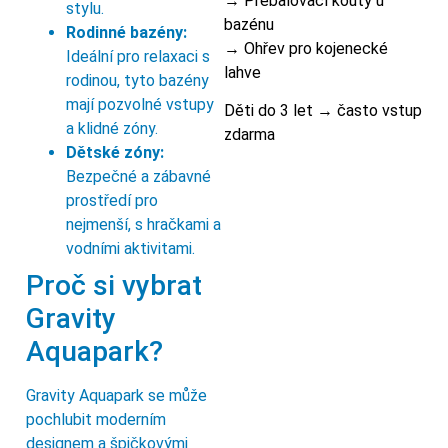
→ Přebalovací kouty u
stylu.
bazénu
Rodinné bazény:
→ Ohřev pro kojenecké
Ideální pro relaxaci s
lahve
rodinou, tyto bazény
mají pozvolné vstupy
Děti do 3 let → často vstup
a klidné zóny.
zdarma
Dětské zóny:
Bezpečné a zábavné
prostředí pro
nejmenší, s hračkami a
vodními aktivitami.
Proč si vybrat
Gravity
Aquapark?
Gravity Aquapark se může
pochlubit moderním
designem a špičkovými