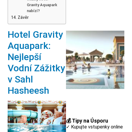
Gravity Aquapark
nabízí?
Závěr
Hotel Gravity
Aquapark:
Nejlepší
Vodní Zážitky
v Sahl
Hasheesh
💰 Tipy na Úsporu
✓ Kupujte vstupenky online