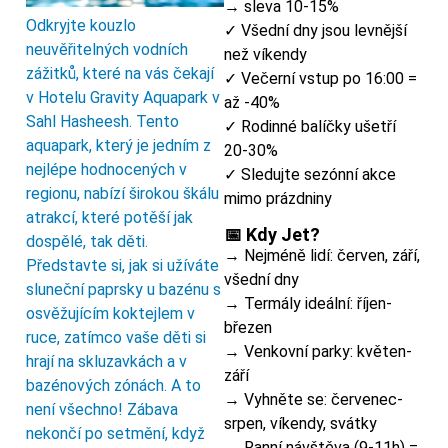
→ sleva 10-15%
Odkryjte kouzlo
✓ Všední dny jsou levnější
neuvěřitelných vodních
než víkendy
zážitků, které na vás čekají
✓ Večerní vstup po 16:00 =
v Hotelu Gravity Aquapark v
až -40%
Sahl Hasheesh. Tento
✓ Rodinné balíčky ušetří
aquapark, který je jedním z
20-30%
nejlépe hodnocených v
✓ Sledujte sezónní akce
regionu, nabízí širokou škálu
mimo prázdniny
atrakcí, které potěší jak
📅 Kdy Jet?
dospělé, tak děti.
→ Nejméně lidí: červen, září,
Představte si, jak si užíváte
všední dny
sluneční paprsky u bazénu s
→ Termály ideální: říjen-
osvěžujícím koktejlem v
březen
ruce, zatímco vaše děti si
→ Venkovní parky: květen-
hrají na skluzavkách a v
září
bazénových zónách. A to
→ Vyhněte se: červenec-
není všechno! Zábava
srpen, víkendy, svátky
nekončí po setmění, když
→ Ranní návštěva (9-11h) =