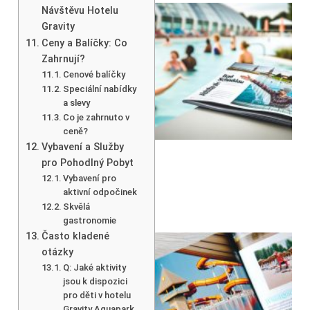
Návštěvu Hotelu
Gravity
Ceny a Balíčky: Co
Zahrnují?
Cenové balíčky
Speciální nabídky
a slevy
Co je zahrnuto v
ceně?
Vybavení a Služby
pro Pohodlný Pobyt
Vybavení pro
aktivní odpočinek
Skvělá
gastronomie
Často kladené
otázky
Q: Jaké aktivity
jsou k dispozici
pro děti v hotelu
Gravity Aquapark