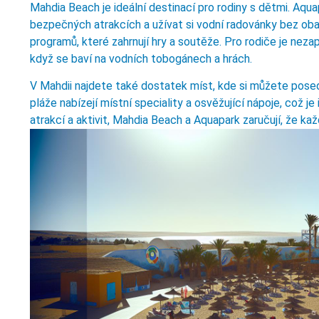
Mahdia Beach je ideální destinací pro rodiny s dětmi. Aqua
bezpečných atrakcích a užívat si vodní radovánky bez ob
programů, které zahrnují hry a soutěže. Pro rodiče je nez
když se baví na vodních tobogánech a hrách.
V Mahdii najdete také dostatek míst, kde si můžete pose
pláže nabízejí místní speciality a osvěžující nápoje, což j
atrakcí a aktivit, Mahdia Beach a Aquapark zaručují, že ka