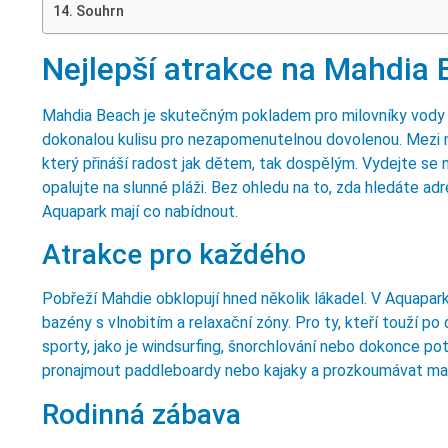
Souhrn
Nejlepší atrakce na Mahdia
Mahdia Beach je skutečným pokladem pro milovníky vody a
dokonalou kulisu pro nezapomenutelnou dovolenou. Mezi ne
který přináší radost jak dětem, tak dospělým. Vydejte se na
opalujte na slunné pláži. Bez ohledu na to, zda hledáte ad
Aquapark mají co nabídnout.
Atrakce pro každého
Pobřeží Mahdie obklopují hned několik lákadel. V Aquaparku
bazény s vlnobitím a relaxační zóny. Pro ty, kteří touží po
sporty, jako je windsurfing, šnorchlování nebo dokonce po
pronajmout paddleboardy nebo kajaky a prozkoumávat ma
Rodinná zábava