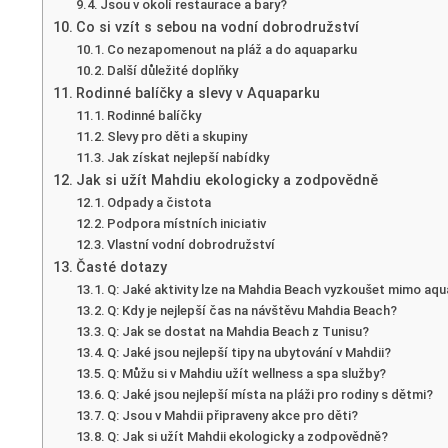
Jsou v okolí restaurace a bary?
Co si vzít s sebou na vodní dobrodružství
Co nezapomenout na pláž a do aquaparku
Další důležité doplňky
Rodinné balíčky a slevy v Aquaparku
Rodinné balíčky
Slevy pro děti a skupiny
Jak získat nejlepší nabídky
Jak si užít Mahdiu ekologicky a zodpovědně
Odpady a čistota
Podpora místních iniciativ
Vlastní vodní dobrodružství
Časté dotazy
Q: Jaké aktivity lze na Mahdia Beach vyzkoušet mimo aq
Q: Kdy je nejlepší čas na návštěvu Mahdia Beach?
Q: Jak se dostat na Mahdia Beach z Tunisu?
Q: Jaké jsou nejlepší tipy na ubytování v Mahdii?
Q: Můžu si v Mahdiu užít wellness a spa služby?
Q: Jaké jsou nejlepší místa na pláži pro rodiny s dětmi?
Q: Jsou v Mahdii připraveny akce pro děti?
Q: Jak si užít Mahdii ekologicky a zodpovědně?