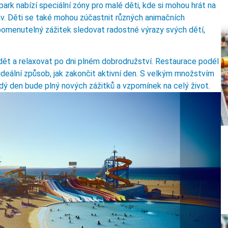
park nabízí speciální zóny pro malé děti, kde si mohou hrát na
av. Děti se také mohou zúčastnit různých animačních
apomenutelný zážitek sledovat radostné výrazy svých dětí,
dět a relaxovat po dni plném dobrodružství. Restaurace podél
e ideální způsob, jak zakončit aktivní den. S velkým množstvím
ždý den bude plný nových zážitků a vzpomínek na celý život.