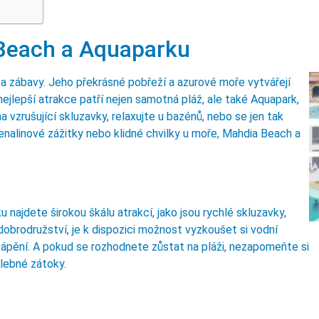
 Beach a Aquaparku
 zábavy. Jeho překrásné pobřeží a azurové moře vytvářejí
jlepší atrakce patří nejen samotná pláž, ale také Aquapark,
 vzrušující skluzavky, relaxujte u bazénů, nebo se jen tak
renalinové zážitky nebo klidné chvilky u moře, Mahdia Beach a
 najdete širokou škálu atrakcí, jako jsou rychlé skluzavky,
 dobrodružství, je k dispozici možnost vyzkoušet si vodní
tápění. A pokud se rozhodnete zůstat na pláži, nezapomeňte si
lebné zátoky.