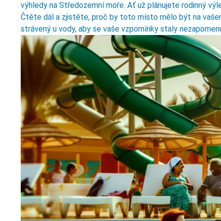
výhledy na Středozemní moře. Ať už plánujete rodinný výl
Čtěte dál a zjistěte, proč by toto místo mělo být na vaše
strávený u vody, aby se vaše vzpomínky staly nezapomen