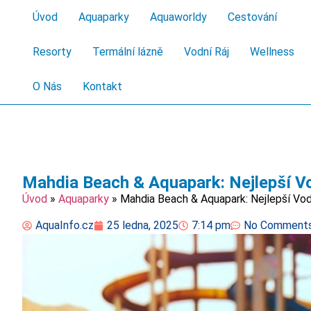
Úvod
Aquaparky
Aquaworldy
Cestování
Resorty
Termální lázně
Vodní Ráj
Wellness
O Nás
Kontakt
Mahdia Beach & Aquapark: Nejlepší Vo
Úvod
»
Aquaparky
»
Mahdia Beach & Aquapark: Nejlepší Vodn
AquaInfo.cz
25 ledna, 2025
7:14 pm
No Comment