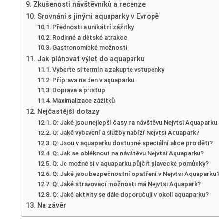
Zkušenosti návštěvníků a recenze
Srovnání s jinými aquaparky v Evropě
Přednosti a unikátní zážitky
Rodinné a dětské atrakce
Gastronomické možnosti
Jak plánovat výlet do aquaparku
Vyberte si termín a zakupte vstupenky
Příprava na den v aquaparku
Doprava a přístup
Maximalizace zážitků
Nejčastější dotazy
Q: Jaké jsou nejlepší časy na návštěvu Nejvtsi Aquaparku
Q: Jaké vybavení a služby nabízí Nejvtsi Aquapark?
Q: Jsou v aquaparku dostupné speciální akce pro děti?
Q: Jak se obléknout na návštěvu Nejvtsi Aquaparku?
Q: Je možné si v aquaparku půjčit plavecké pomůcky?
Q: Jaké jsou bezpečnostní opatření v Nejvtsi Aquaparku
Q: Jaké stravovací možnosti má Nejvtsi Aquapark?
Q: Jaké aktivity se dále doporučují v okolí aquaparku?
Na závěr