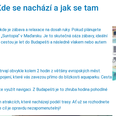
Kde se nachází a jak se tam
kde je zábava a relaxace na dosah ruky. Pokud plánujete
„Suntopia“ v Maďarsku. Je to skutečná oáza zábavy, ideální
ší cestou je let do Budapešti a následně vlakem nebo autem
trvají obvykle kolem 2 hodin z většiny evropských měst.
ojení, které vás zavezou přímo do blízkosti aquaparku. Cesta
e využít navigaci. Z Budapešti je to zhruba hodina pohodlné
atrakcích, které nacházejí podél trasy. Ať už se rozhodnete
ože cíl je opravdu nezapomenutelný!