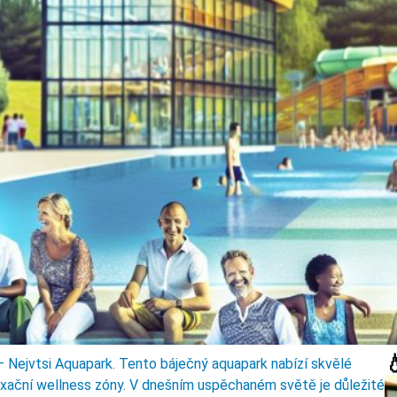

 Nejvtsi Aquapark. Tento báječný aquapark nabízí skvělé
laxační wellness zóny. V dnešním uspěchaném světě je důležité