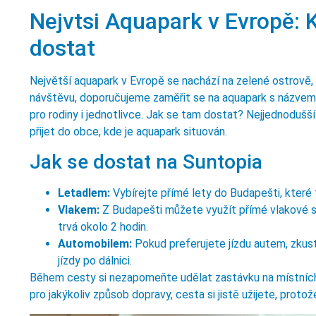
Nejvtsi Aquapark v Evropě: 
dostat
Největší aquapark v Evropě se nachází na zelené ostrově, 
návštěvu, doporučujeme zaměřit se na aquapark s názvem 
pro rodiny i jednotlivce. Jak se tam dostat? Nejjednoduš
přijet do obce, kde je aquapark situován.
Jak se dostat na Suntopia
Letadlem:
Vybírejte přímé lety do Budapešti, které 
Vlakem:
Z Budapešti můžete využít přímé vlakové sp
trvá okolo 2 hodin.
Automobilem:
Pokud preferujete jízdu autem, zkust
jízdy po dálnici.
Během cesty si nezapomeňte udělat zastávku na místních 
pro jakýkoliv způsob dopravy, cesta si jistě užijete, prot