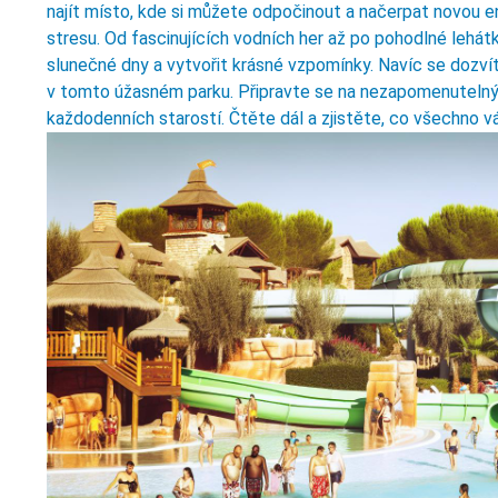
najít místo, kde si můžete odpočinout a načerpat novou e
stresu. Od fascinujících vodních her až po pohodlné lehát
slunečné dny a vytvořit krásné vzpomínky. Navíc se dozvít
v tomto úžasném parku. Připravte se na nezapomenutelný z
každodenních starostí. Čtěte dál a zjistěte, co všechno 