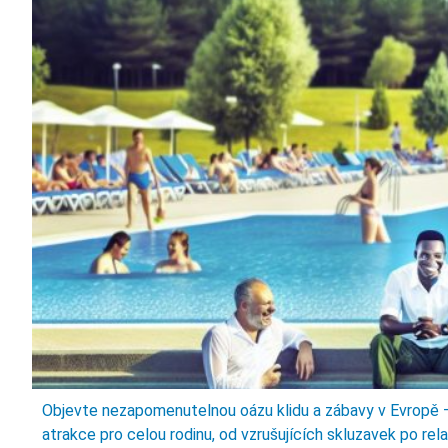
Objevte nezapomenutelnou oázu klidu a zábavy v Evropě –
atrakce pro celou rodinu, od vzrušujících skluzavek po re