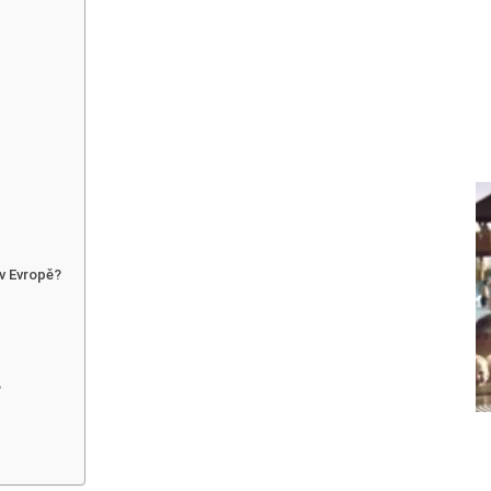
 v Evropě?
?