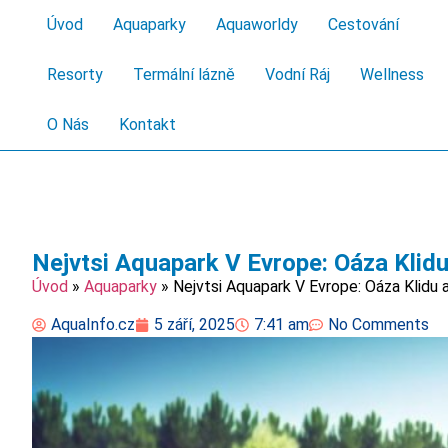
Úvod
Aquaparky
Aquaworldy
Cestování
Resorty
Termální lázně
Vodní Ráj
Wellness
O Nás
Kontakt
Nejvtsi Aquapark V Evrope: Oáza Klid
Úvod
»
Aquaparky
»
Nejvtsi Aquapark V Evrope: Oáza Klidu 
AquaInfo.cz
5 září, 2025
7:41 am
No Comments