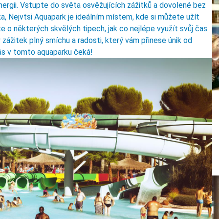
nergii. Vstupte do světa osvěžujících zážitků a dovolené bez
ka, Nejvtsi Aquapark je ideálním místem, kde si můžete užít
e o některých skvělých tipech, jak co nejlépe využít svůj čas
ážitek plný smíchu a radosti, který vám přinese únik od
vás v tomto aquaparku čeká!