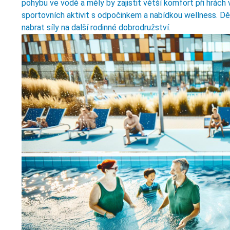
pohybu ve vodě a měly by zajistit větší komfort při hrách
sportovních aktivit s odpočinkem a nabídkou wellness. Děti
nabrat síly na další rodinné dobrodružství.