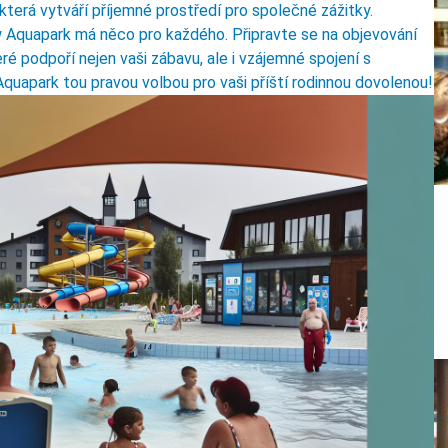
která vytváří příjemné prostředí pro společné zážitky.
w Aquapark má něco pro každého. Připravte se na objevování
ré podpoří nejen vaši zábavu, ale i vzájemné spojení s
Aquapark tou pravou volbou pro vaši příští rodinnou dovolenou!