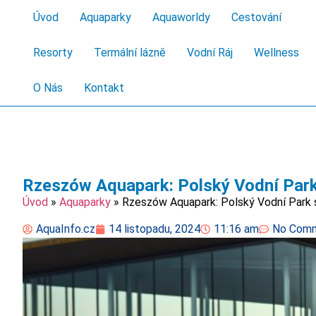
Úvod
Aquaparky
Aquaworldy
Cestování
Resorty
Termální lázně
Vodní Ráj
Wellness
O Nás
Kontakt
Rzeszów Aquapark: Polský Vodní Par
Úvod
»
Aquaparky
»
Rzeszów Aquapark: Polský Vodní Park
AquaInfo.cz
14 listopadu, 2024
11:16 am
No Com