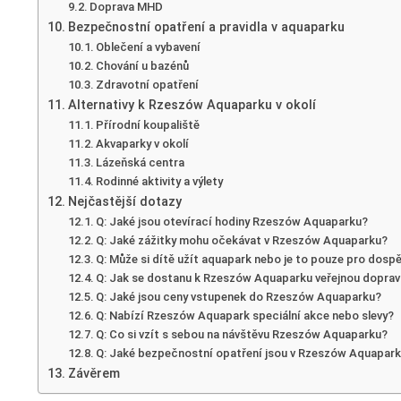
Doprava MHD
Bezpečnostní opatření a pravidla v aquaparku
Oblečení a vybavení
Chování u bazénů
Zdravotní opatření
Alternativy k Rzeszów Aquaparku v okolí
Přírodní koupaliště
Akvaparky v okolí
Lázeňská centra
Rodinné aktivity a výlety
Nejčastější dotazy
Q: Jaké jsou otevírací hodiny Rzeszów Aquaparku?
Q: Jaké zážitky mohu očekávat v Rzeszów Aquaparku?
Q: Může si dítě užít aquapark nebo je to pouze pro dosp
Q: Jak se dostanu k Rzeszów Aquaparku veřejnou dopra
Q: Jaké jsou ceny vstupenek do Rzeszów Aquaparku?
Q: Nabízí Rzeszów Aquapark speciální akce nebo slevy?
Q: Co si vzít s sebou na návštěvu Rzeszów Aquaparku?
Q: Jaké bezpečnostní opatření jsou v Rzeszów Aquapar
Závěrem