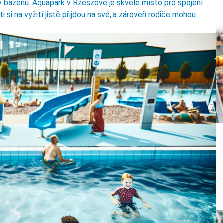
 v bazénu. Aquapark v Rzeszově je skvélé místo pro spojení
 si na vyžití jistě přijdou na své, a zároveň rodiče mohou