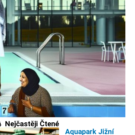
 Nejčastěji Čtené
Aquapark Jižní