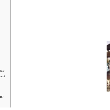
ělé?
vou?
ku?