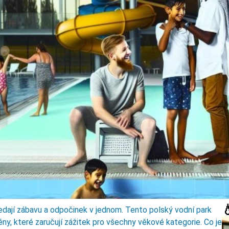

edají zábavu a odpočinek v jednom. Tento polský vodní park
ény, které zaručují zážitek pro všechny věkové kategorie. Co je