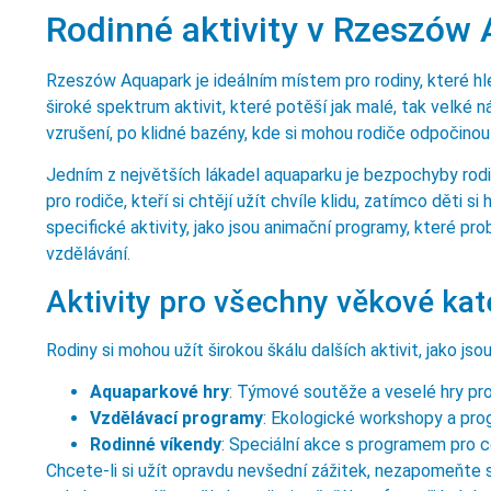
Rodinné aktivity v Rzeszów
Rzeszów Aquapark je ideálním místem pro rodiny, které hl
široké spektrum aktivit, které potěší jak malé, tak velké
vzrušení, po klidné bazény, kde si mohou rodiče odpočinout
Jedním z největších lákadel aquaparku je bezpochyby rodin
pro rodiče, kteří si chtějí užít chvíle klidu, zatímco děti 
specifické aktivity, jako jsou animační programy, které pro
vzdělávání.
Aktivity pro všechny věkové kat
Rodiny si mohou užít širokou škálu dalších aktivit, jako jsou
Aquaparkové hry
: Týmové soutěže a veselé hry pro
Vzdělávací programy
: Ekologické workshopy a pro
Rodinné víkendy
: Speciální akce s programem pro ce
Chcete-li si užít opravdu nevšední zážitek, nezapomeňte s