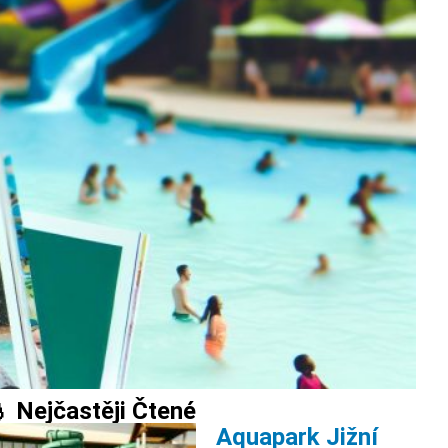
 Nejčastěji Čtené
Aquapark Jižní