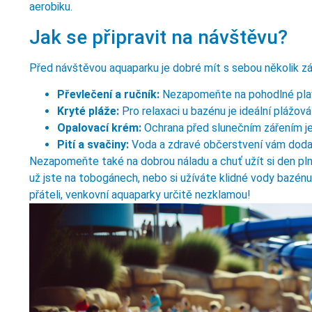
aerobiku.
Jak se připravit na návštěvu?
Před návštěvou aquaparku je dobré mít s sebou několik zá
Převlečení a ručník:
Nezapomeňte na pohodlné plavk
Kryté pláže:
Pro relaxaci u bazénu je ideální plážov
Opalovací krém:
Ochrana před slunečním zářením je 
Pití a svačiny:
Voda a zdravé občerstvení vám dodaj
Nezapomeňte také na dobrou náladu a chuť užít si den pln
už jste na tobogánech, nebo si užíváte klidné vody bazén
přáteli, venkovní aquaparky určitě nezklamou!