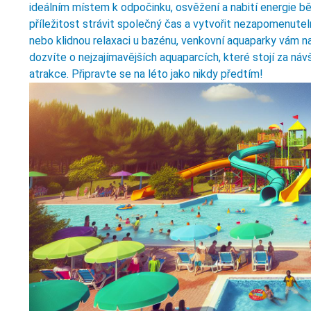
ideálním místem k odpočinku, osvěžení a nabití energie bě
příležitost strávit společný čas a vytvořit nezapomenute
nebo klidnou relaxaci u bazénu, venkovní aquaparky vám na
dozvíte o nejzajímavějších aquaparcích, které stojí za návš
atrakce. Připravte se na léto jako nikdy předtím!