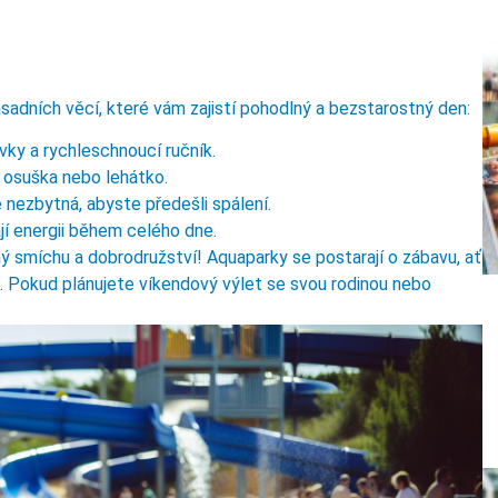
sadních věcí, které vám zajistí pohodlný a bezstarostný den:
y a rychleschnoucí ručník.
á osuška nebo lehátko.
nezbytná, abyste předešli spálení.
í energii během celého dne.
ý smíchu a dobrodružství! Aquaparky se postarají o zábavu, ať
u. Pokud plánujete víkendový výlet se svou rodinou nebo