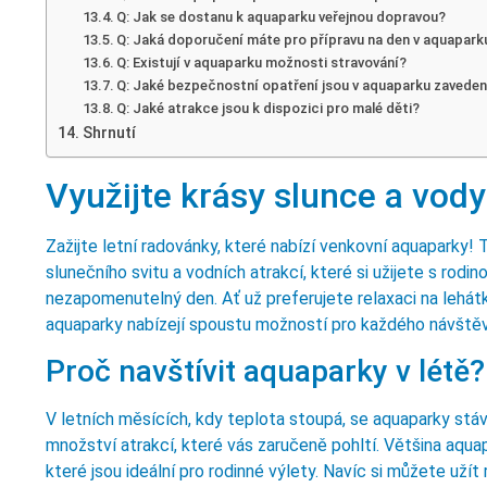
Q: Jak se dostanu k aquaparku veřejnou dopravou?
Q: Jaká doporučení máte pro přípravu na den v aquapark
Q: Existují v aquaparku možnosti stravování?
Q: Jaké bezpečnostní opatření jsou v aquaparku zavede
Q: Jaké atrakce jsou k dispozici pro malé děti?
Shrnutí
Využijte krásy slunce a vod
Zažijte letní radovánky, které nabízí venkovní aquaparky! 
slunečního svitu a vodních atrakcí, které si užijete s rodin
nezapomenutelný den. Ať už preferujete relaxaci na lehát
aquaparky nabízejí spoustu možností pro každého návštěv
Proč navštívit aquaparky v létě?
V letních měsících, kdy teplota stoupá, se aquaparky stá
množství atrakcí, které vás zaručeně pohltí. Většina aqua
které jsou ideální pro rodinné výlety. Navíc si můžete užít