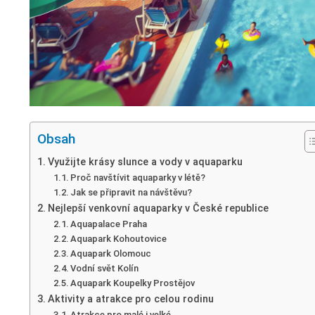
Obsah
Využijte krásy slunce a vody v aquaparku
Proč navštívit aquaparky v létě?
Jak se připravit na návštěvu?
Nejlepší venkovní aquaparky v České republice
Aquapalace Praha
Aquapark Kohoutovice
Aquapark Olomouc
Vodní svět Kolín
Aquapark Koupelky Prostějov
Aktivity a atrakce pro celou rodinu
Atrakce pro malé i velké