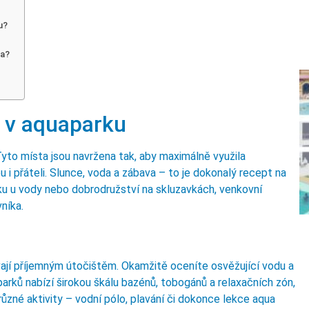
u?
na?
y v aquaparku
Tyto místa jsou navržena tak, aby maximálně využila
ou i přáteli. Slunce, voda a zábava – to je dokonalý recept na
ku u vody nebo dobrodružství na skluzavkách, venkovní
níka.
vají příjemným útočištěm. Okamžitě oceníte osvěžující vodu a
parků nabízí širokou škálu bazénů, tobogánů a relaxačních zón,
 různé aktivity – vodní pólo, plavání či dokonce lekce aqua