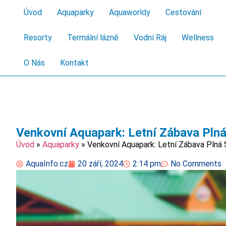
Úvod
Aquaparky
Aquaworldy
Cestování
Resorty
Termální lázně
Vodní Ráj
Wellness
O Nás
Kontakt
Venkovní Aquapark: Letní Zábava Plná
Úvod
»
Aquaparky
»
Venkovní Aquapark: Letní Zábava Plná 
AquaInfo.cz
20 září, 2024
2:14 pm
No Comments