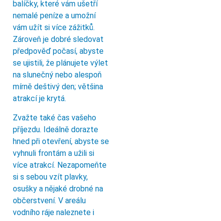
balíčky, které vám ušetří
nemalé peníze a umožní
vám užít si více zážitků.
Zároveň je dobré sledovat
předpověď počasí, abyste
se ujistili, že plánujete výlet
na slunečný nebo alespoň
mírně deštivý den; většina
atrakcí je krytá.
Zvažte také čas vašeho
příjezdu. Ideálně dorazte
hned při otevření, abyste se
vyhnuli frontám a užili si
více atrakcí. Nezapomeňte
si s sebou vzít plavky,
osušky a nějaké drobné na
občerstvení. V areálu
vodního ráje naleznete i