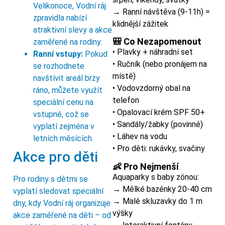
Velikonoce, Vodní ráj
→ Ranní návštěva (9-11h) =
zpravidla nabízí
klidnější zážitek
atraktivní slevy a akce
🎒 Co Nezapomenout
zaměřené na rodiny.
• Plavky + náhradní set
Ranní vstupy:
Pokud
• Ručník (nebo pronájem na
se rozhodnete
místě)
navštívit areál brzy
• Vodovzdorný obal na
ráno, můžete využít
telefon
speciální cenu na
• Opalovací krém SPF 50+
vstupné, což se
• Sandály/žabky (povinné)
vyplatí zejména v
• Láhev na vodu
letních měsících.
• Pro děti: rukávky, svačiny
Akce pro děti
👶 Pro Nejmenší
Aquaparky s baby zónou:
Pro rodiny s dětmi se
→ Mělké bazénky 20-40 cm
vyplatí sledovat speciální
→ Malé skluzavky do 1 m
dny, kdy Vodní ráj organizuje
výšky
akce zaměřené na děti – od