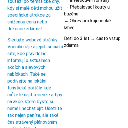
→ Interaktivní fontány
soutěží po tematické dny,
→ Přebalovací kouty u
kdy si malé děti mohou užít
bazénu
specifické atrakce za
→ Ohřev pro kojenecké
sníženou cenu nebo
lahve
dokonce zdarma!
Děti do 3 let → často vstup
Sledujte webové stránky
zdarma
Vodního ráje a jejich sociální
sítě, kde pravidelně
informují o aktuálních
akcích a slevových
nabídkách. Také se
podívejte na lokální
turistické portály, kde
můžete najít recenze a tipy
na akce, které byste si
neměli nechat ujít. Ušetříte
tak nejen peníze, ale také
čas strávený plánováním