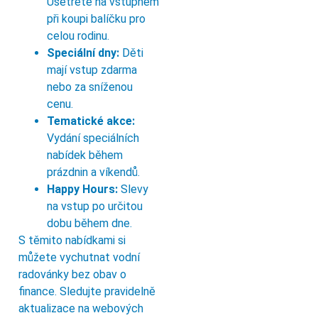
Ušetřete na vstupném
při koupi balíčku pro
celou rodinu.
Speciální dny:
Děti
mají vstup zdarma
nebo za sníženou
cenu.
Tematické akce:
Vydání speciálních
nabídek během
prázdnin a víkendů.
Happy Hours:
Slevy
na vstup po určitou
dobu během dne.
S těmito nabídkami si
můžete vychutnat vodní
radovánky bez obav o
finance. Sledujte pravidelně
aktualizace na webových