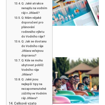
Q: Jaké atrakce
nenajdu na vodním
ráji v Jihlavě?
Q: Mám nějaké
doporučení pro
plánování
rodinného výletu
do Vodního ráje?
Q: Jak se dostanu
do Vodního ráje
Jihlava veřejnou
dopravou?
Q: Kde se mohu
ubytovat poblíž
Vodního ráje
Jihlava?
Q: Jaké jsou
nejlepší tipy na
nezapomenutelné
zážitky ve Vodním
ráji Jihlava?
Celkově vzato