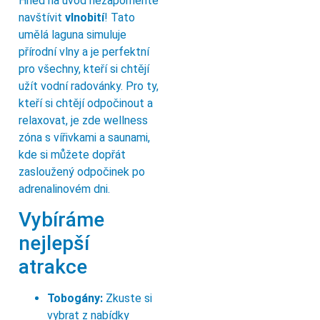
Hned na úvod nezapomeňte
navštívit
vlnobití
! Tato
umělá laguna simuluje
přírodní vlny a je perfektní
pro všechny, kteří si chtějí
užít vodní radovánky. Pro ty,
kteří si chtějí odpočinout a
relaxovat, je zde wellness
zóna s vířivkami a saunami,
kde si můžete dopřát
zasloužený odpočinek po
adrenalinovém dni.
Vybíráme
nejlepší
atrakce
Tobogány:
Zkuste si
vybrat z nabídky