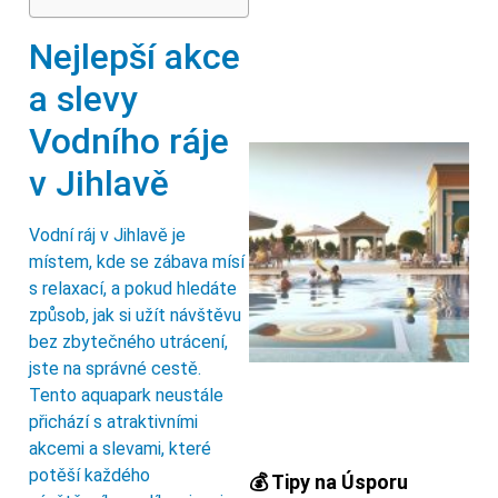
Nejlepší akce
a slevy
Vodního ráje
v Jihlavě
Vodní ráj v Jihlavě je
místem, kde se zábava mísí
s relaxací, a pokud hledáte
způsob, jak si užít návštěvu
bez zbytečného utrácení,
jste na správné cestě.
Tento aquapark neustále
přichází s atraktivními
akcemi a slevami, které
potěší každého
💰 Tipy na Úsporu