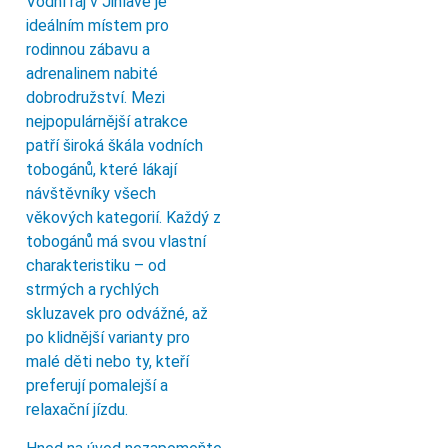
Vodní ráj v Jihlavě je
ideálním místem pro
rodinnou zábavu a
adrenalinem nabité
dobrodružství. Mezi
nejpopulárnější atrakce
patří široká škála vodních
tobogánů, které lákají
návštěvníky všech
věkových kategorií. Každý z
tobogánů má svou vlastní
charakteristiku – od
strmých a rychlých
skluzavek pro odvážné, až
po klidnější varianty pro
malé děti nebo ty, kteří
preferují pomalejší a
relaxační jízdu.