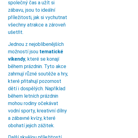
společný čas a užít si
zábavu, jsou to ideální
příležitosti, jak si vychutnat
všechny atrakce a zároveň
ušetřit.
Jednou z nejoblíbenějších
možností jsou
tematické
víkendy
, které se konají
během prázdnin. Tyto akce
zahrnují různé soutěže a hry,
které přitahují pozornost
dětí i dospělých. Například
během letních prázdnin
mohou rodiny očekávat
vodní sporty, kreativní dílny
a zábavné kvízy, které
obohatí jejich zážitek.
Další skvělou příležitostí