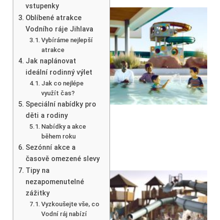
vstupenky
Oblíbené atrakce
Vodního ráje Jihlava
Vybíráme nejlepší
atrakce
Jak naplánovat
ideální rodinný výlet
Jak co nejlépe
využít čas?
Speciální nabídky pro
děti a rodiny
Nabídky a akce
během roku
Sezónní akce a
časově omezené slevy
Tipy na
nezapomenutelné
zážitky
Vyzkoušejte vše, co
Vodní ráj nabízí