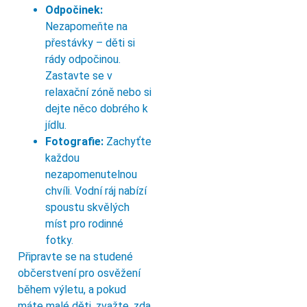
Odpočinek:
Nezapomeňte na
přestávky – děti si
rády odpočinou.
Zastavte se v
relaxační zóně nebo si
dejte něco dobrého k
jídlu.
Fotografie:
Zachyťte
každou
nezapomenutelnou
chvíli. Vodní ráj nabízí
spoustu skvělých
míst pro rodinné
fotky.
Připravte se na studené
občerstvení pro osvěžení
během výletu, a pokud
máte malé děti, zvažte, zda