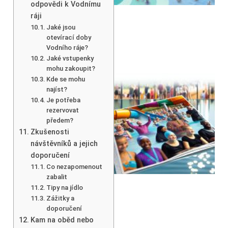
odpovědi k Vodnímu
ráji
Jaké jsou
otevírací doby
Vodního ráje?
Jaké vstupenky
mohu zakoupit?
Kde se mohu
najíst?
Je potřeba
rezervovat
předem?
Zkušenosti
návštěvníků a jejich
doporučení
Co nezapomenout
zabalit
Tipy na jídlo
Zážitky a
doporučení
Kam na oběd nebo