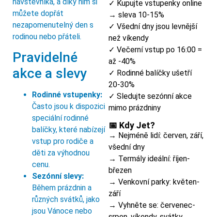
návštěvníka, a díky nim si
✓ Kupujte vstupenky online
můžete dopřát
→ sleva 10-15%
nezapomenutelný den s
✓ Všední dny jsou levnější
rodinou nebo přáteli.
než víkendy
✓ Večerní vstup po 16:00 =
Pravidelné
až -40%
akce a slevy
✓ Rodinné balíčky ušetří
20-30%
Rodinné vstupenky:
✓ Sledujte sezónní akce
Často jsou k dispozici
mimo prázdniny
speciální rodinné
📅 Kdy Jet?
balíčky, které nabízejí
→ Nejméně lidí: červen, září,
vstup pro rodiče a
všední dny
děti za výhodnou
→ Termály ideální: říjen-
cenu.
březen
Sezónní slevy:
→ Venkovní parky: květen-
Během prázdnin a
září
různých svátků, jako
→ Vyhněte se: červenec-
jsou Vánoce nebo
srpen, víkendy, svátky