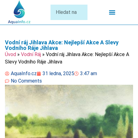
Termální Lázně
Vodní ráj Jihlava Akce: Nejlepší Akce A Slevy
Vodního Ráje Jihlava
Úvod
»
Vodní Ráj
»
Vodní ráj Jihlava Akce: Nejlepší Akce A
Slevy Vodního Ráje Jihlava
AquaInfo.cz
31 ledna, 2025
3:47 am
No Comments