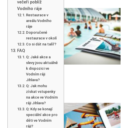
večeři poblíž
Vodního ráje
Restaurace v
areálu Vodního
ráje
Doporučené
restaurace v okolí
Co si dát na talíř?
FAQ
Q: Jaké akce a
slevy jsou aktuálně
k dispozici ve
Vodním ráji
Jihlava?
Q: Jak mohu
získat vstupenky
na akce ve Vodním
ráji Jihlava?
Q: Kdy se konají
speciální akce pro
děti ve Vodním
ráji?