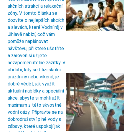
akčních atrakcí a relaxační
zóny. V tomto článku se
dozvíte o nejlepších akcích
a slevách, které Vodní ráj v
Jihlavě nabízí, což vám
pomůže naplánovat
návštěvu, při které ušetříte
a zároveň si užijete
nezapomenutelné zážitky. V
období, kdy se blíží školní
prázdniny nebo víkend, je
dobré vědět, jak využít
aktuální nabídky a speciální
akce, abyste si mohli užít
maximum z této skvostné
vodní oázy. Připravte se na
dobrodružství plné vody a
zábavy, které uspokojí jak