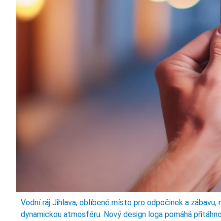
Vodní ráj Jihlava, oblíbené místo pro odpočinek a zábavu, 
dynamickou atmosféru. Nový design loga pomáhá přitáhnou