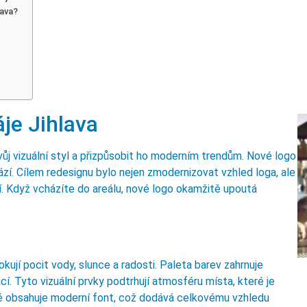
lava?
je Jihlava
vůj vizuální styl a přizpůsobit ho moderním trendům. Nové logo
í. Cílem redesignu bylo nejen zmodernizovat vzhled loga, ale
zí. Když vcházíte do areálu, nové logo okamžitě upoutá
kují pocit vody, slunce a radosti. Paleta barev zahrnuje
cí. Tyto vizuální prvky podtrhují atmosféru místa, které je
ké obsahuje moderní font, což dodává celkovému vzhledu