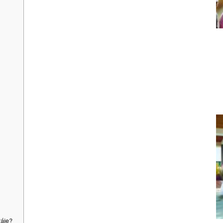
Ráje?