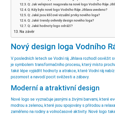
Q: Jak veřejnost reagovala na nové logo Vodního Ráje Jih
Q: Kdy bylo nové logo Vodního Ráje Jihlava uvedeno?
Q: Jaké jsou klíčové vizuální prvky nového loga?
Q: Jaké trendy ovlivnily design nového loga?
Q: Jaké hodnoty logo odráží?
Na závěr
Nový design loga Vodního Rá
V posledních letech se Vodní ráj Jihlava rozhodl osvěžit s
je symbolem transformačního procesu, který místo procház
také lépe vyjádřit hodnoty a atrakce, které Vodní ráj nabí
pozornost a navodí pocit svěžesti a zábavy.
Moderní a atraktivní design
Nové logo se vyznačuje jasnými a živými barvami, které evo
modrou a zelenou, které jsou spojovány s přírodou a relaxa
zaměřeno na rodiny a volnočasové aktivity. Nové logo ta