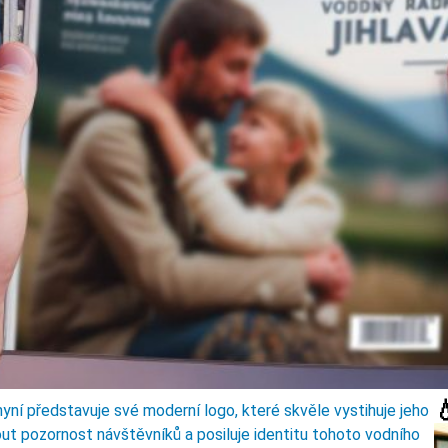

nyní představuje své moderní logo, které skvěle vystihuje jeho
t pozornost návštěvníků a posiluje identitu tohoto vodního