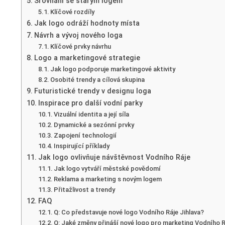
Srovnání se starým logem
Klíčové rozdíly
Jak logo odráží hodnoty místa
Návrh a vývoj nového loga
Klíčové prvky návrhu
Logo a marketingové strategie
Jak logo podporuje marketingové aktivity
Osobité trendy a cílová skupina
Futuristické trendy v designu loga
Inspirace pro další vodní parky
Vizuální identita a její síla
Dynamické a sezónní prvky
Zapojení technologií
Inspirující příklady
Jak logo ovlivňuje návštěvnost Vodního Ráje
Jak logo vytváří městské povědomí
Reklama a marketing s novým logem
Přitažlivost a trendy
FAQ
Q: Co představuje nové logo Vodního Ráje Jihlava?
Q: Jaké změny přináší nové logo pro marketing Vodního 