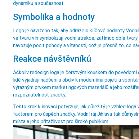
dynamiku a současnost.
Symbolika a hodnoty
Logo je navrženo tak, aby odráželo klíčové hodnoty Vodní
ve tvaru vln symbolizují vodní atrakce, zatímco oblé tvary
navozuje pocit pohody a vítanosti, což je přesně to, co ná
Reakce návštěvníků
Ačkoliv redesign loga je čerstvým kouskem do povědomí s
lidé vyjadřují nadšení a obdiv k modernímu pojetí a spontá
výrazným prvkem marketingových materiálů a jeho rozšířen
rozpoznatelnost značky.
Tento krok k inovaci potvrzuje, jak důležitý je vzhled loga
faktorem pro úspěch značky. Vodní ráj Jihlava tak důmysl
místa a jeho přitažlivost pro široké publikum.