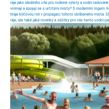
ráje jako ideálního cíle pro rodinné výlety a vodní radovánky
vnímají a spojují se s určitými místy? S moderním logem Vod
hraje klíčovou roli v propagaci tohoto oblíbeného místa. Sl
ráje, ale také jaké novinky a zážitky pro vás tento vodní p