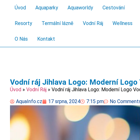
Úvod
Aquaparky
Aquaworldy
Cestování
Resorty
Termální lázně
Vodní Ráj
Wellness
O Nás
Kontakt
Vodní ráj Jihlava Logo: Moderní Logo
Úvod
»
Vodní Ráj
»
Vodní ráj Jihlava Logo: Moderní Logo V
AquaInfo.cz
17 srpna, 2024
7:15 pm
No Comment