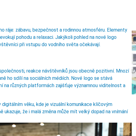
ho ráje: zábavu, bezpečnost a rodinnou atmosféru. Elementy
 evokují pohodu a relaxaci. Jakýkoli pohled na nové logo
vštěvníci při vstupu do vodního světa očekávají.
polečnosti, reakce návštěvníků jsou obecně pozitivní. Mnozí
nně ho sdílí na sociálních médiích. Nové logo se stává
í na různých platformách zajišťuje významnou viditelnost a
 v digitálním věku, kde je vizuální komunikace klíčovým
ně ukazuje, že i malá změna může mít velký dopad na vnímání