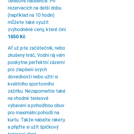
tenisové nadšence. Při
rezervacích na delší dobu
(například na 10 hodin)
můžete také využít
zvýhodněné ceny, které činí
1650 Kč
.
Ať už jste začátečník, nebo
zkušený hráč, Vodní ráj vám
poskytne perfektní zázemí
pro zlepšení svých
dovedností nebo užití si
kvalitního sportovního
zážitku. Nezapomeňte také
na vhodné tenisové
vybavení a pohodlnou obuv
pro maximální pohodlí na
kurtu. Takže nabalte rakety
a přijďte si užít špičkový