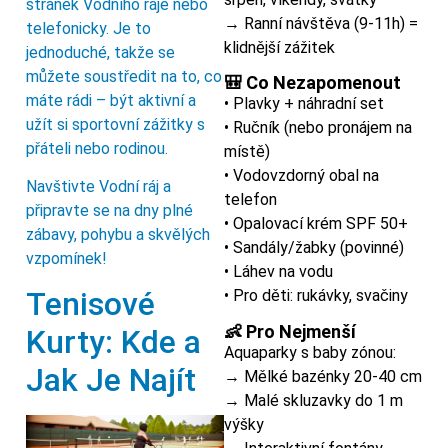
stránek Vodního ráje nebo
→ Ranní návštěva (9-11h) =
telefonicky. Je to
klidnější zážitek
jednoduché, takže se
můžete soustředit na to, co
🎒 Co Nezapomenout
máte rádi – být aktivní a
• Plavky + náhradní set
užít si sportovní zážitky s
• Ručník (nebo pronájem na
přáteli nebo rodinou.
místě)
• Vodovzdorný obal na
Navštivte Vodní ráj a
telefon
připravte se na dny plné
• Opalovací krém SPF 50+
zábavy, pohybu a skvělých
• Sandály/žabky (povinné)
vzpomínek!
• Láhev na vodu
Tenisové
• Pro děti: rukávky, svačiny
👶 Pro Nejmenší
Kurty: Kde a
Aquaparky s baby zónou:
Jak Je Najít
→ Mělké bazénky 20-40 cm
→ Malé skluzavky do 1 m
výšky