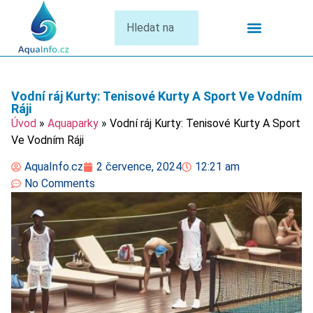
Termální Lázně
Vodní ráj Kurty: Tenisové Kurty A Sport Ve Vodním
Ráji
Úvod
»
Aquaparky
»
Vodní ráj Kurty: Tenisové Kurty A Sport
Ve Vodním Ráji
AquaInfo.cz
2 července, 2024
12:21 am
No Comments