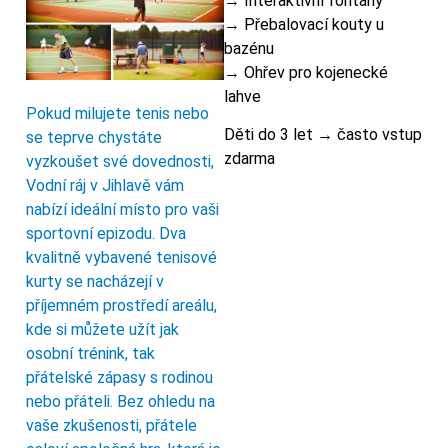
→ Interaktivní fontány
→ Přebalovací kouty u
bazénu
→ Ohřev pro kojenecké
lahve
Pokud milujete tenis nebo
Děti do 3 let → často vstup
se teprve chystáte
zdarma
vyzkoušet své dovednosti,
Vodní ráj v Jihlavě vám
nabízí ideální místo pro vaši
sportovní epizodu. Dva
kvalitně vybavené tenisové
kurty se nacházejí v
příjemném prostředí areálu,
kde si můžete užít jak
osobní trénink, tak
přátelské zápasy s rodinou
nebo přáteli. Bez ohledu na
vaše zkušenosti, přátele