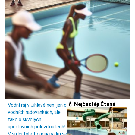
💧 Nejčastěji Čtené
Vodní ráj v Jihlavě není jen o
vodních radovánkách, ale
také o skvělých
sportovních příležitostech!
V srdci tohoto aquaparku se