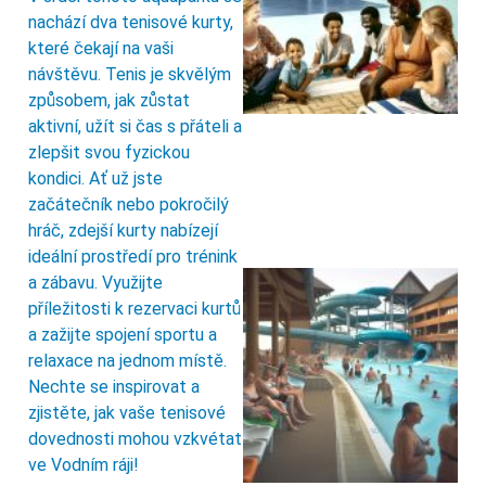
nachází dva tenisové kurty,
které čekají na vaši
návštěvu. Tenis je skvělým
způsobem, jak zůstat
aktivní, užít si čas s přáteli a
zlepšit svou fyzickou
kondici. Ať už jste
začátečník nebo pokročilý
hráč, zdejší kurty nabízejí
ideální prostředí pro trénink
a zábavu. Využijte
příležitosti k rezervaci kurtů
a zažijte spojení sportu a
relaxace na jednom místě.
Nechte se inspirovat a
zjistěte, jak vaše tenisové
dovednosti mohou vzkvétat
ve Vodním ráji!