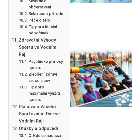
Kavárna a
občerstvení
Relaxace v přírodě
Péče o tělo
Tipy pro ideální
odpočinek
Zdravotní Výhody
Sportu ve Vodním
Ráji
Psychické přínosy
sportu
Zlepšení zdraví
srdce a cév
Tipy pro
maximální využití
sportu
Plánování Vašeho
Sportovního Dne ve
Vodním Ráji
Otázky a odpovědi
Q: Kde se nachází