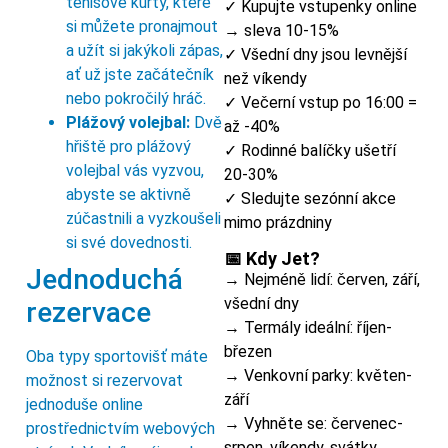
tenisové kurty, které
✓ Kupujte vstupenky online
si můžete pronajmout
→ sleva 10-15%
a užít si jakýkoli zápas,
✓ Všední dny jsou levnější
ať už jste začátečník
než víkendy
nebo pokročilý hráč.
✓ Večerní vstup po 16:00 =
Plážový volejbal:
Dvě
až -40%
hřiště pro plážový
✓ Rodinné balíčky ušetří
volejbal vás vyzvou,
20-30%
abyste se aktivně
✓ Sledujte sezónní akce
zúčastnili a vyzkoušeli
mimo prázdniny
si své dovednosti.
📅 Kdy Jet?
Jednoduchá
→ Nejméně lidí: červen, září,
všední dny
rezervace
→ Termály ideální: říjen-
březen
Oba typy sportovišť máte
→ Venkovní parky: květen-
možnost si rezervovat
září
jednoduše online
→ Vyhněte se: červenec-
prostřednictvím webových
srpen, víkendy, svátky