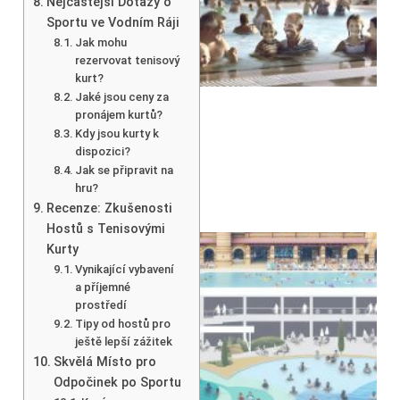
Nejčastější Dotazy o
Sportu ve Vodním Ráji
Jak mohu
rezervovat tenisový
kurt?
Jaké jsou ceny za
pronájem kurtů?
Kdy jsou kurty k
dispozici?
Jak se připravit na
hru?
Recenze: Zkušenosti
Hostů s Tenisovými
Kurty
Vynikající vybavení
a příjemné
prostředí
Tipy od hostů pro
ještě lepší zážitek
Skvělá Místo pro
Odpočinek po Sportu