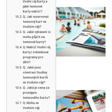
Vodní ráj Kurty a
jaké tenisové
kurty nabízí?
Q: Jak rezervovat
tenisový kurt ve
Vodním ráji?
Q: Jaké vybavení si
mohu půjčit na
tenisové kurty?
Q: Nabízí Vodní ráj
kurty i tréninkové
programy pro
děti?
Q: Jaké jsou
otevírací hodiny
tenisových kurtů
ve Vodním ráji?
Q: Jaká je cena za
pronájem
tenisového kurtu?
Q: Mohu ve
Vodním ráji