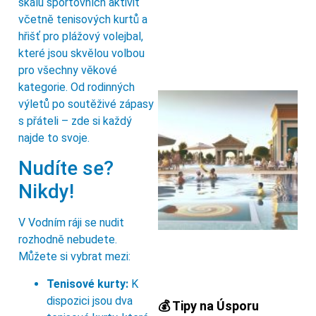
škálu sportovních aktivit
včetně tenisových kurtů a
hřišť pro plážový volejbal,
které jsou skvělou volbou
pro všechny věkové
kategorie. Od rodinných
výletů po soutěživé zápasy
s přáteli – zde si každý
najde to svoje.
Nudíte se?
Nikdy!
V Vodním ráji se nudit
rozhodně nebudete.
Můžete si vybrat mezi:
Tenisové kurty:
K
dispozici jsou dva
💰 Tipy na Úsporu