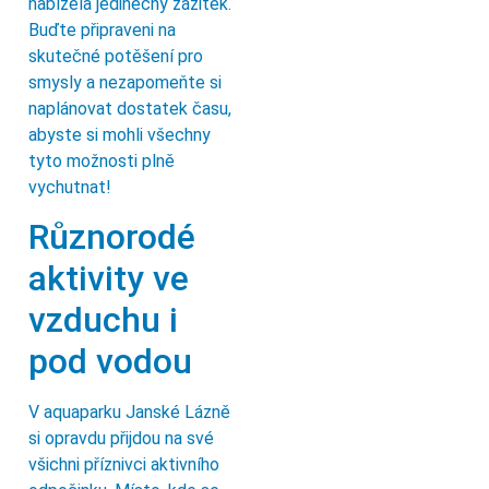
nabízela jedinečný zážitek.
Buďte připraveni na
skutečné potěšení pro
smysly a nezapomeňte si
naplánovat dostatek času,
abyste si mohli všechny
tyto možnosti plně
vychutnat!
Různorodé
aktivity ve
vzduchu i
pod vodou
V aquaparku Janské Lázně
si opravdu přijdou na své
všichni příznivci aktivního