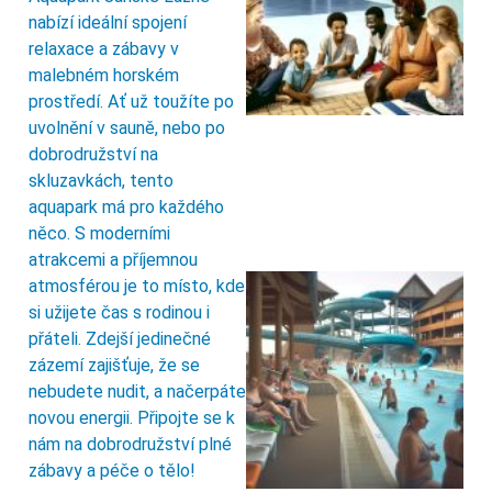
nabízí ideální spojení
relaxace a zábavy v
malebném horském
prostředí. Ať už toužíte po
uvolnění v sauně, nebo po
dobrodružství na
skluzavkách, tento
aquapark má pro každého
něco. S moderními
atrakcemi a příjemnou
atmosférou je to místo, kde
si užijete čas s rodinou i
přáteli. Zdejší jedinečné
zázemí zajišťuje, že se
nebudete nudit, a načerpáte
novou energii. Připojte se k
nám na dobrodružství plné
zábavy a péče o tělo!