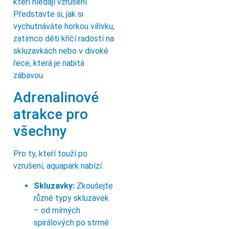
kteří hledají vzrušení.
Představte si, jak si
vychutnáváte horkou vířivku,
zatímco děti křičí radostí na
skluzavkách nebo v divoké
řece, která je nabitá
zábavou.
Adrenalinové
atrakce pro
všechny
Pro ty, kteří touží po
vzrušení, aquapark nabízí:
Skluzavky:
Zkoušejte
různé typy skluzavek
– od mírných
spirálových po strmé