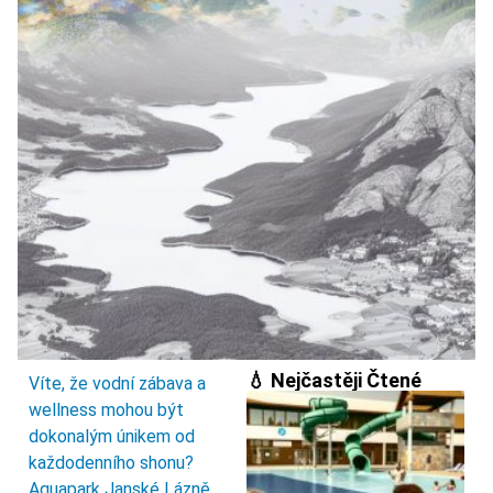
💧 Nejčastěji Čtené
Víte, že vodní zábava a
wellness mohou být
dokonalým únikem od
každodenního shonu?
Aquapark Janské Lázně