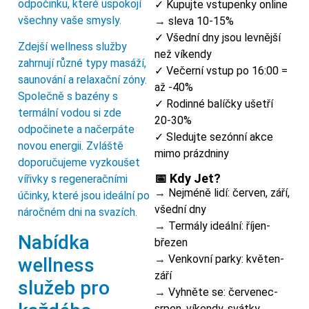
odpočinku, které uspokojí
✓ Kupujte vstupenky online
všechny vaše smysly.
→ sleva 10-15%
✓ Všední dny jsou levnější
Zdejší wellness služby
než víkendy
zahrnují různé typy masáží,
✓ Večerní vstup po 16:00 =
saunování a relaxační zóny.
až -40%
Společně s bazény s
✓ Rodinné balíčky ušetří
termální vodou si zde
20-30%
odpočinete a načerpáte
✓ Sledujte sezónní akce
novou energii. Zvláště
mimo prázdniny
doporučujeme vyzkoušet
📅 Kdy Jet?
vířivky s regeneračními
→ Nejméně lidí: červen, září,
účinky, které jsou ideální po
všední dny
náročném dni na svazích.
→ Termály ideální: říjen-
Nabídka
březen
→ Venkovní parky: květen-
wellness
září
služeb pro
→ Vyhněte se: červenec-
srpen, víkendy, svátky