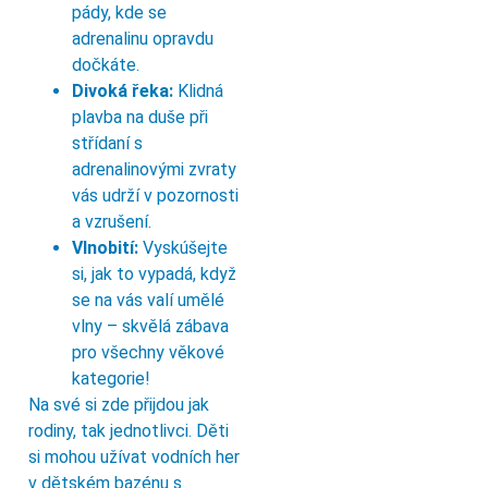
pády, kde se
adrenalinu opravdu
dočkáte.
Divoká řeka:
Klidná
plavba na duše při
střídaní s
adrenalinovými zvraty
vás udrží v pozornosti
a vzrušení.
Vlnobití:
Vyskúšejte
si, jak to vypadá, když
se na vás valí umělé
vlny – skvělá zábava
pro všechny věkové
kategorie!
Na své si zde přijdou jak
rodiny, tak jednotlivci. Děti
si mohou užívat vodních her
v dětském bazénu s