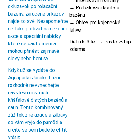
→ Interaktivní fontány
skluzavek po relaxační
→ Přebalovací kouty u
bazény, zaručeně si každý
bazénu
najde to své. Nezapomeňte
→ Ohřev pro kojenecké
se také podívat na sezonní
lahve
akce a speciální nabídky,
Děti do 3 let → často vstup
které se často mění a
zdarma
mohou přinést zajímavé
slevy nebo bonusy.
Když už se vydáte do
Aquaparku Janské Lázně,
rozhodně nevynechejte
návštěvu místních
křišťálově čistých bazénů a
saun. Tento kombinovaný
zážitek z relaxace a zábavy
se vám vryje do paměti a
určitě se sem budete chtít
vrátit.