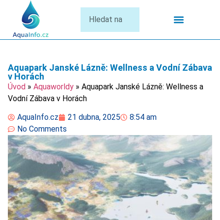
Termální Lázně
Aquapark Janské Lázně: Wellness a Vodní Zábava
v Horách
Úvod
»
Aquaworldy
»
Aquapark Janské Lázně: Wellness a
Vodní Zábava v Horách
AquaInfo.cz
21 dubna, 2025
8:54 am
No Comments