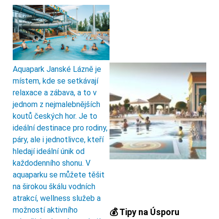
Aquapark Janské Lázně je
místem, kde se setkávají
relaxace a zábava, a to v
jednom z nejmalebnějších
koutů českých hor. Je to
ideální destinace pro rodiny,
páry, ale i jednotlivce, kteří
hledají ideální únik od
každodenního shonu. V
aquaparku se můžete těšit
na širokou škálu vodních
atrakcí, wellness služeb a
možností aktivního
💰 Tipy na Úsporu