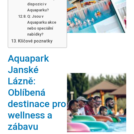
dispozici v
Aquaparku?
Q: Jsou v
Aquaparku akce
nebo speciální
nabídky?
Klíčové poznatky
Aquapark
Janské
Lázně:
Oblíbená
destinace pro
wellness a
zábavu