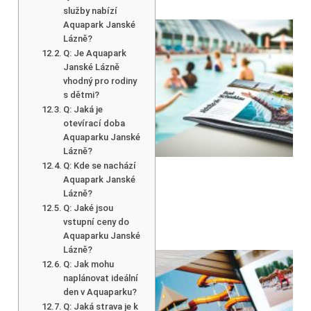
služby nabízí
Aquapark Janské
Lázně?
Q: Je Aquapark
Janské Lázně
vhodný pro rodiny
s dětmi?
Q: Jaká je
otevírací doba
Aquaparku Janské
Lázně?
Q: Kde se nachází
Aquapark Janské
Lázně?
Q: Jaké jsou
vstupní ceny do
Aquaparku Janské
Lázně?
Q: Jak mohu
naplánovat ideální
den v Aquaparku?
Q: Jaká strava je k