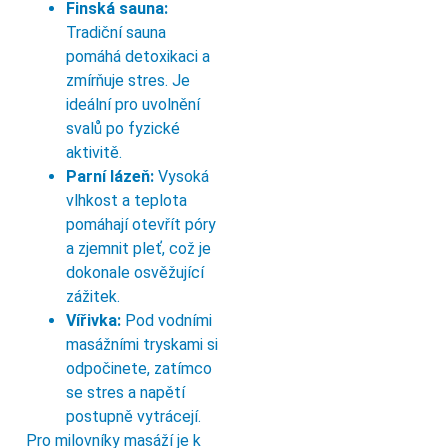
Finská sauna:
Tradiční sauna
pomáhá detoxikaci a
zmírňuje stres. Je
ideální pro uvolnění
svalů po fyzické
aktivitě.
Parní lázeň:
Vysoká
vlhkost a teplota
pomáhají otevřít póry
a zjemnit pleť, což je
dokonale osvěžující
zážitek.
Vířivka:
Pod vodními
masážními tryskami si
odpočinete, zatímco
se stres a napětí
postupně vytrácejí.
Pro milovníky masáží je k