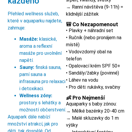
každého
→ Ranní návštěva (9-11h) =
Přehled wellness služeb,
klidnější zážitek
které v aquaparku najdete,
🎒 Co Nezapomenout
zahrnuje:
• Plavky + náhradní set
• Ručník (nebo pronájem na
Masáže:
klasické,
místě)
aroma a reflexní
• Vodovzdorný obal na
masáže pro uvolnění
telefon
napětí.
• Opalovací krém SPF 50+
Sauny:
finská sauna,
• Sandály/žabky (povinné)
parní sauna a
• Láhev na vodu
infrasauna pro relaxaci
• Pro děti: rukávky, svačiny
i detoxikaci.
Wellness zóny:
👶 Pro Nejmenší
prostory s lehátky a
Aquaparky s baby zónou:
možností občerstvení.
→ Mělké bazénky 20-40 cm
Aquapark dále nabízí
→ Malé skluzavky do 1 m
množství atrakcí, jak pro
výšky
děti, tak dospělé. Od