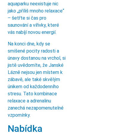
aquaparku neexistuje nic
jako „příliš mnoho relaxace“
– šetřte si čas pro
saunování a vířivky, které
vás nabíjí novou energií.
Na konci dne, kdy se
smíšené pocity radosti a
únavy dostanou na vrchol, si
jistě uvědomíte, že Janské
Lázně nejsou jen místem k
zábavě, ale také skvělým
únikem od každodenního
stresu. Tato kombinace
relaxace a adrenalinu
zanechá nezapomenutelné
vzpomínky.
Nabídka