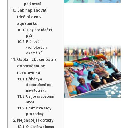
parkování
Jak naplánovat
ideální den v
aquaparku
Tipy pro ideální
plán
Plánování
vrcholových
okamžiků
Osobní zkušenosti a
doporučení od
návštěvníků
Příběhy a
doporučení od
návštěvníků
Užijte si sezónní
akce
Praktické rady
pro rodiny
Nejčastější dotazy
Q: Jaké wellness