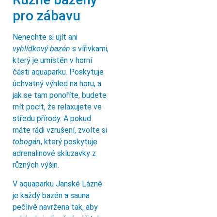
pro zábavu
Nenechte si ujít ani
vyhlídkový bazén
s vířivkami,
který je umístěn v horní
části aquaparku. Poskytuje
úchvatný výhled na horu, a
jak se tam ponoříte, budete
mít pocit, že relaxujete ve
středu přírody. A pokud
máte rádi vzrušení, zvolte si
tobogán
, který poskytuje
adrenalinové skluzavky z
různých výšin.
V aquaparku Janské Lázně
je každý bazén a sauna
pečlivě navržena tak, aby