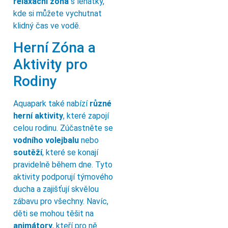
relaxační zóna
s lehátky,
kde si můžete vychutnat
klidný čas ve vodě.
Herní Zóna a
Aktivity pro
Rodiny
Aquapark také nabízí
různé
herní aktivity
, které zapojí
celou rodinu. Zúčastněte se
vodního volejbalu
nebo
soutěží
, které se konají
pravidelně během dne. Tyto
aktivity podporují týmového
ducha a zajišťují skvělou
zábavu pro všechny. Navíc,
děti se mohou těšit na
animátory
, kteří pro ně