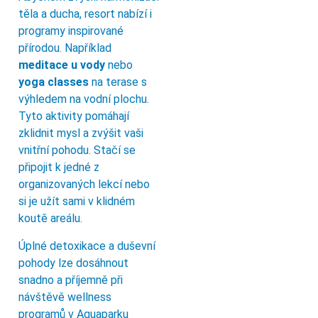
těla a ducha, resort nabízí i
programy inspirované
přírodou. Například
meditace u vody
nebo
yoga classes
na terase s
výhledem na vodní plochu.
Tyto aktivity pomáhají
zklidnit mysl a zvýšit vaši
vnitřní pohodu. Stačí se
připojit k jedné z
organizovaných lekcí nebo
si je užít sami v klidném
koutě areálu.
Úplné detoxikace a duševní
pohody lze dosáhnout
snadno a příjemně při
návštěvě wellness
programů v Aquaparku