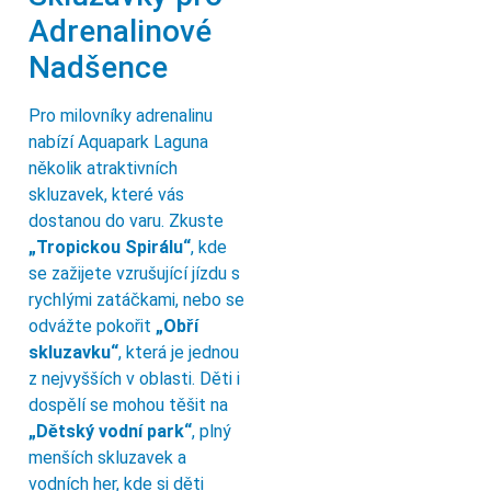
Adrenalinové
Nadšence
Pro milovníky adrenalinu
nabízí Aquapark Laguna
několik atraktivních
skluzavek, které vás
dostanou do varu. Zkuste
„Tropickou Spirálu“
, kde
se zažijete vzrušující jízdu s
rychlými zatáčkami, nebo se
odvážte pokořit
„Obří
skluzavku“
, která je jednou
z nejvyšších v oblasti. Děti i
dospělí se mohou těšit na
„Dětský vodní park“
, plný
menších skluzavek a
vodních her, kde si děti