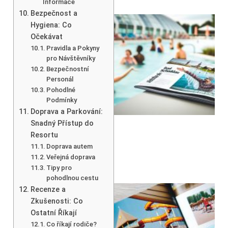
Informace
Bezpečnost a
Hygiena: Co
Očekávat
Pravidla a Pokyny
pro Návštěvníky
Bezpečnostní
Personál
Pohodlné
Podmínky
Doprava a Parkování:
Snadný Přístup do
Resortu
Doprava autem
Veřejná doprava
Tipy pro
pohodlnou cestu
Recenze a
Zkušenosti: Co
Ostatní Říkají
Co říkají rodiče?