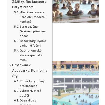
Zážitky: Restaurace a
Bary v Resortu
Hlavní restaurace:
Tradiční i moderní
kuchyně
Bar u bazénu:
Osvěžení přímo na
dosah
Snack bary: Rychlé
a chutné řešení
Gastronomické
akce a speciální
menu
Ubytování v
Aquaparku: Komfort a
Styl
Různé typy pokojů
pro každého
Vybavení, které
potěší
Oáza klidu a