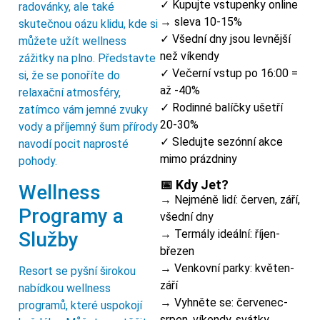
✓ Kupujte vstupenky online
radovánky, ale také
→ sleva 10-15%
skutečnou oázu klidu, kde si
✓ Všední dny jsou levnější
můžete užít wellness
než víkendy
zážitky na plno. Představte
✓ Večerní vstup po 16:00 =
si, že se ponoříte do
až -40%
relaxační atmosféry,
✓ Rodinné balíčky ušetří
zatímco vám jemné zvuky
20-30%
vody a příjemný šum přírody
✓ Sledujte sezónní akce
navodí pocit naprosté
mimo prázdniny
pohody.
📅 Kdy Jet?
Wellness
→ Nejméně lidí: červen, září,
Programy a
všední dny
→ Termály ideální: říjen-
Služby
březen
→ Venkovní parky: květen-
Resort se pyšní širokou
září
nabídkou wellness
→ Vyhněte se: červenec-
programů, které uspokojí
srpen, víkendy, svátky