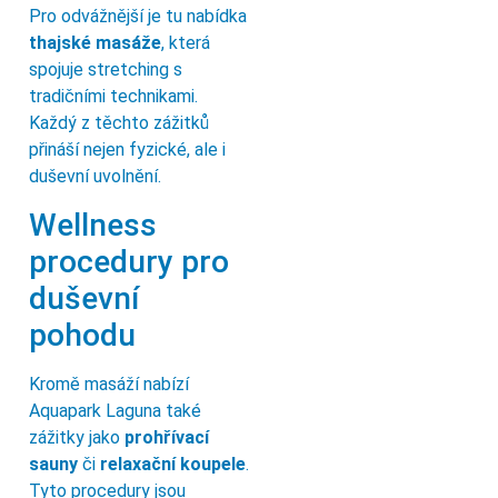
Pro odvážnější je tu nabídka
thajské masáže
, která
spojuje stretching s
tradičními technikami.
Každý z těchto zážitků
přináší nejen fyzické, ale i
duševní uvolnění.
Wellness
procedury pro
duševní
pohodu
Kromě masáží nabízí
Aquapark Laguna také
zážitky jako
prohřívací
sauny
či
relaxační koupele
.
Tyto procedury jsou