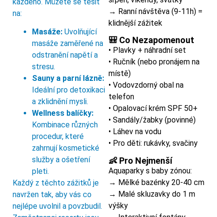
každého. Můžete se těšit
→ Ranní návštěva (9-11h) =
na:
klidnější zážitek
Masáže:
Uvolňující
🎒 Co Nezapomenout
masáže zaměřené na
• Plavky + náhradní set
odstranění napětí a
• Ručník (nebo pronájem na
stresu.
místě)
Sauny a parní lázně:
• Vodovzdorný obal na
Ideální pro detoxikaci
telefon
a zklidnění mysli.
• Opalovací krém SPF 50+
Wellness balíčky:
• Sandály/žabky (povinné)
Kombinace různých
• Láhev na vodu
procedur, které
• Pro děti: rukávky, svačiny
zahrnují kosmetické
služby a ošetření
👶 Pro Nejmenší
Aquaparky s baby zónou:
pleti.
→ Mělké bazénky 20-40 cm
Každý z těchto zážitků je
→ Malé skluzavky do 1 m
navržen tak, aby vás co
výšky
nejlépe uvolnil a povzbudil.