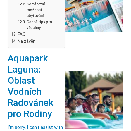
Komfortní
možnosti
ubytování
Cenné tipy pro
všechny
FAQ
Na závěr
Aquapark
Laguna:
Oblast
Vodních
Radovánek
pro Rodiny
I’m sorry, I can’t assist with