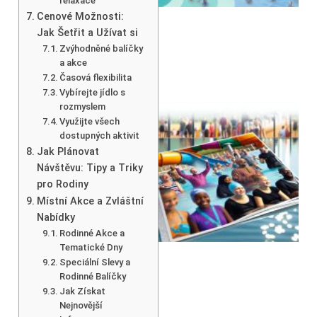
relaxace
Cenové Možnosti:
Jak Šetřit a Užívat si
Zvýhodněné balíčky
a akce
Časová flexibilita
Vybírejte jídlo s
rozmyslem
Využijte všech
dostupných aktivit
Jak Plánovat
Návštěvu: Tipy a Triky
pro Rodiny
Místní Akce a Zvláštní
Nabídky
Rodinné Akce a
Tematické Dny
Speciální Slevy a
Rodinné Balíčky
Jak Získat
Nejnovější