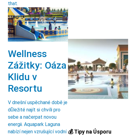
that.
Wellness
Zážitky: Oáza
Klidu v
Resortu
V dnešní uspěchané době je
důležité najít si chvíli pro
sebe a načerpat novou
energii. Aquapark Laguna
💰 Tipy na Úsporu
nabízí nejen vzrušující vodní