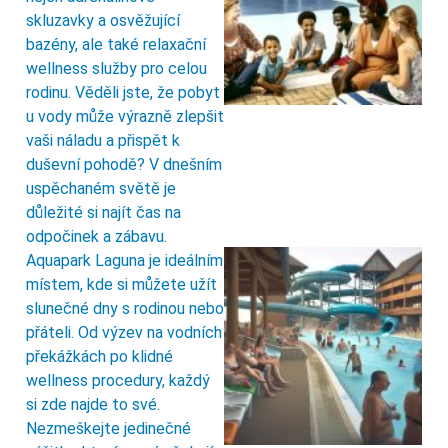
skluzavky a osvěžující
bazény, ale také relaxační
wellness služby pro celou
rodinu. Věděli jste, že pobyt
u vody může výrazně zlepšit
vaši náladu a přispět k
duševní pohodě? V dnešním
uspěchaném světě je
důležité si najít čas na
odpočinek a zábavu.
Aquapark Laguna je ideálním
místem, kde si můžete užít
slunečné dny s rodinou nebo
přáteli. Od výzev na vodních
překážkách po klidné
wellness procedury, každý
si zde najde to své.
Nezmeškejte jedinečné