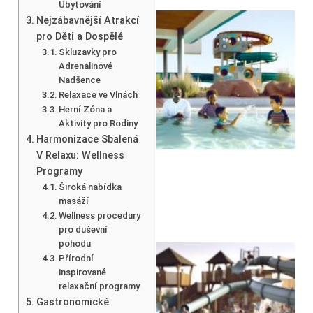
Ubytování
Nejzábavnější Atrakcí
pro Děti a Dospělé
Skluzavky pro
Adrenalinové
Nadšence
Relaxace ve Vlnách
Herní Zóna a
Aktivity pro Rodiny
Harmonizace Sbalená
V Relaxu: Wellness
Programy
Široká nabídka
masáží
Wellness procedury
pro duševní
pohodu
Přírodní
inspirované
relaxační programy
Gastronomické