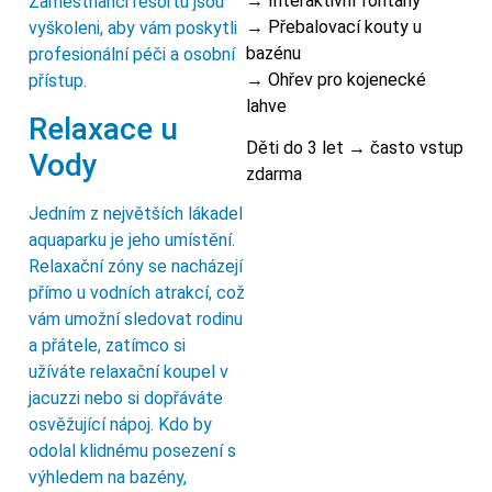
→ Interaktivní fontány
Zaměstnanci resortu jsou
→ Přebalovací kouty u
vyškoleni, aby vám poskytli
bazénu
profesionální péči a osobní
→ Ohřev pro kojenecké
přístup.
lahve
Relaxace u
Děti do 3 let → často vstup
Vody
zdarma
Jedním z největších lákadel
aquaparku je jeho umístění.
Relaxační zóny se nacházejí
přímo u vodních atrakcí, což
vám umožní sledovat rodinu
a přátele, zatímco si
užíváte relaxační koupel v
jacuzzi nebo si dopřáváte
osvěžující nápoj. Kdo by
odolal klidnému posezení s
výhledem na bazény,