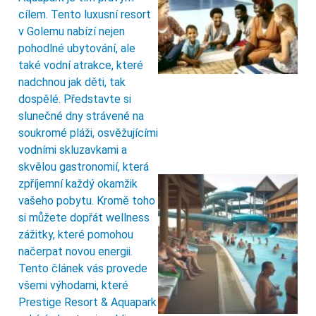
cílem. Tento luxusní resort
v Golemu nabízí nejen
pohodlné ubytování, ale
také vodní atrakce, které
nadchnou jak děti, tak
dospělé. Představte si
slunečné dny strávené na
soukromé pláži, osvěžujícími
vodními skluzavkami a
skvělou gastronomií, která
zpříjemní každý okamžik
vašeho pobytu. Kromě toho
si můžete dopřát wellness
zážitky, které pomohou
načerpat novou energii.
Tento článek vás provede
všemi výhodami, které
Prestige Resort & Aquapark