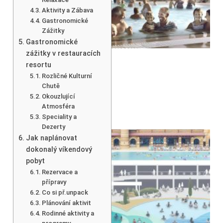
Aktivity a Zábava
Gastronomické
Zážitky
Gastronomické
zážitky v restauracích
resortu
Rozličné Kulturní
Chutě
Okouzlující
Atmosféra
Speciality a
Dezerty
Jak naplánovat
dokonalý víkendový
pobyt
Rezervace a
přípravy
Co si př.unpack
Plánování aktivit
Rodinné aktivity a