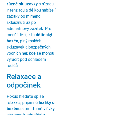
různé skluzavky
s různou
intenzitou a délkou nabízejí
zážitky od mírného
sklouznutí až po
adrenalinový zážitek. Pro
menší děti je tu
dětinský
bazén
, plný malých
skluzavek a bezpečných
vodních her, kde se mohou
vyřádit pod dohledem
rodičů.
Relaxace a
odpočinek
Pokud hledáte spíše
relaxaci, příjemné
ležáky u
bazénu
a prostorné vířivky
vás zvou k odpočinku.