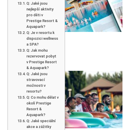
Q: Jaké jsou
nejlepší aktivity
pro děti v
Prestige Resort &
Aquapark?
Q: Je v resortu k
dispozici wellness
a SPA?
Q: Jak mohu
rezervovat pobyt
v Prestige Resort
& Aquapark?
Q: Jaké jsou
stravovací
možnosti v
resortu?
Q: Co mohu dělat v
okolí Prestige
Resort &
Aquapark?
Q: Jaké speciální
akce a zážitky