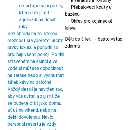
→ Interaktivní fontány
resortu, ideální pro ty,
→ Přebalovací kouty u
kteří chtějí mít
bazénu
aquapark na dosah
→ Ohřev pro kojenecké
ruky.
lahve
Bez ohledu na to, kterou
Děti do 3 let → často vstup
možnost si vyberete, určité
zdarma
prvky luxusu a pohodlí se
prolínají všemi pokoji. Po dni
stráveném na slunci a ve
vodě si můžete odpočinout
na terase nebo si vychutnat
šálek kávy na balkóně.
Každý detail je navržen tak,
aby vás uvítal a zajistil, že
se budete cítit jako doma,
ať už na víkend, nebo na
delší dovolenou. Navíc,
personál resortu je vždy