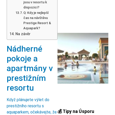
jsou v resortu k
dispozici?
Q: Kdy je nejlepší
čas na návštěvu
Prestige Resort &
Aquapark?
Na závěr
Nádherné
pokoje a
apartmány v
prestižním
resortu
Když plánujete výlet do
prestižního resortu s
💰 Tipy na Úsporu
aquaparkem, očekávejte, že