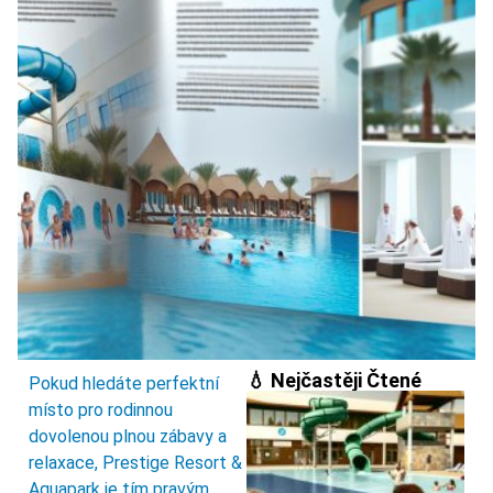
💧 Nejčastěji Čtené
Pokud hledáte perfektní
místo pro rodinnou
dovolenou plnou zábavy a
relaxace, Prestige Resort &
Aquapark je tím pravým