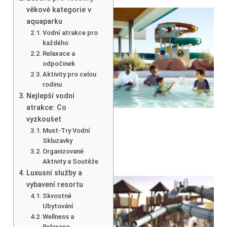
věkové kategorie v
aquaparku
Vodní atrakce pro
každého
Relaxace a
odpočinek
Aktivity pro celou
rodinu
Nejlepší vodní
atrakce: Co
vyzkoušet
Must-Try Vodní
Skluzavky
Organizované
Aktivity a Soutěže
Luxusní služby a
vybavení resortu
Skvostné
Ubytování
Wellness a
Relaxace