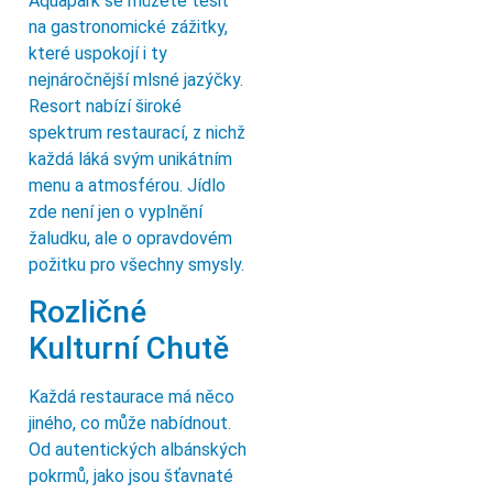
Aquapark se můžete těšit
na gastronomické zážitky,
které uspokojí i ty
nejnáročnější mlsné jazýčky.
Resort nabízí široké
spektrum restaurací, z nichž
každá láká svým unikátním
menu a atmosférou. Jídlo
zde není jen o vyplnění
žaludku, ale o opravdovém
požitku pro všechny smysly.
Rozličné
Kulturní Chutě
Každá restaurace má něco
jiného, co může nabídnout.
Od autentických albánských
pokrmů, jako jsou šťavnaté