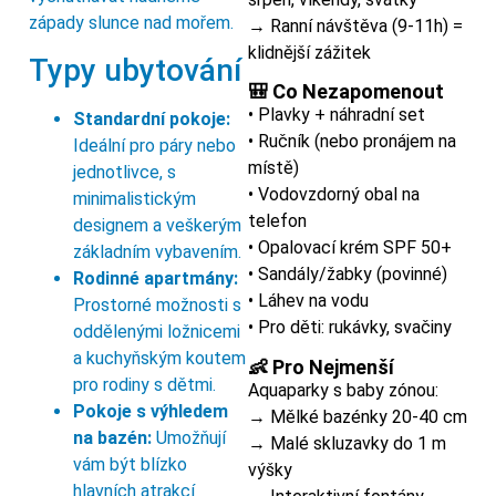
západy slunce nad mořem.
→ Ranní návštěva (9-11h) =
klidnější zážitek
Typy ubytování
🎒 Co Nezapomenout
• Plavky + náhradní set
Standardní pokoje:
• Ručník (nebo pronájem na
Ideální pro páry nebo
místě)
jednotlivce, s
• Vodovzdorný obal na
minimalistickým
telefon
designem a veškerým
• Opalovací krém SPF 50+
základním vybavením.
• Sandály/žabky (povinné)
Rodinné apartmány:
• Láhev na vodu
Prostorné možnosti s
• Pro děti: rukávky, svačiny
oddělenými ložnicemi
a kuchyňským koutem
👶 Pro Nejmenší
pro rodiny s dětmi.
Aquaparky s baby zónou:
Pokoje s výhledem
→ Mělké bazénky 20-40 cm
na bazén:
Umožňují
→ Malé skluzavky do 1 m
vám být blízko
výšky
hlavních atrakcí