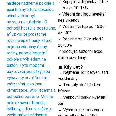
✓ Kupujte vstupenky online
najdete nádherné pokoje a
→ sleva 10-15%
apartmány, které dokážou
✓ Všední dny jsou levnější
učinit váš pobyt
než víkendy
nezapomenutelným. O
✓ Večerní vstup po 16:00 =
pohodlí hostů je postaráno,
až -40%
ať už volíte prostorné
✓ Rodinné balíčky ušetří
rodinné apartmány, které
20-30%
pojmou všechny členy
✓ Sledujte sezónní akce
rodiny, nebo elegantní
mimo prázdniny
pokoje s výhledem na
bazén. Tyto moderní
📅 Kdy Jet?
ubytovací jednotky jsou
→ Nejméně lidí: červen, září,
vybaveny prvotřídními
všední dny
zařízeními, jako jsou
→ Termály ideální: říjen-
klimatizace, Wi-Fi zdarma a
březen
pohodlné postele. Mnohé
→ Venkovní parky: květen-
pokoje navíc disponují
září
balkony, odkud si můžete
→ Vyhněte se: červenec-
vychutnávat nádherné
srpen, víkendy, svátky