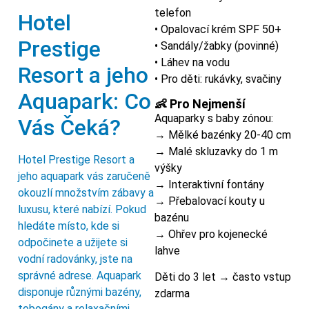
telefon
Hotel
• Opalovací krém SPF 50+
Prestige
• Sandály/žabky (povinné)
• Láhev na vodu
Resort a jeho
• Pro děti: rukávky, svačiny
Aquapark: Co
👶 Pro Nejmenší
Aquaparky s baby zónou:
Vás Čeká?
→ Mělké bazénky 20-40 cm
→ Malé skluzavky do 1 m
Hotel Prestige Resort a
výšky
jeho aquapark vás zaručeně
→ Interaktivní fontány
okouzlí množstvím zábavy a
→ Přebalovací kouty u
luxusu, které nabízí. Pokud
bazénu
hledáte místo, kde si
→ Ohřev pro kojenecké
odpočinete a užijete si
lahve
vodní radovánky, jste na
správné adrese. Aquapark
Děti do 3 let → často vstup
disponuje různými bazény,
zdarma
tobogány a relaxačními