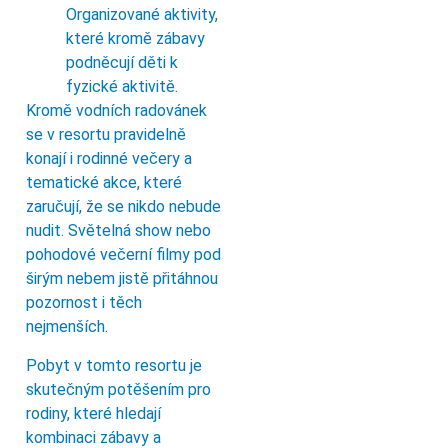
Organizované aktivity,
které kromě zábavy
podněcují děti k
fyzické aktivitě.
Kromě vodních radovánek
se v resortu pravidelně
konají i rodinné večery a
tematické akce, které
zaručují, že se nikdo nebude
nudit. Světelná show nebo
pohodové večerní filmy pod
širým nebem jistě přitáhnou
pozornost i těch
nejmenších.
Pobyt v tomto resortu je
skutečným potěšením pro
rodiny, které hledají
kombinaci zábavy a