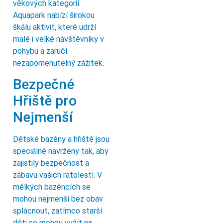
věkových kategorií.
Aquapark nabízí širokou
škálu aktivit, které udrží
malé i velké návštěvníky v
pohybu a zaručí
nezapomenutelný zážitek.
Bezpečné
Hřiště pro
Nejmenší
Dětské bazény a hřiště jsou
speciálně navrženy tak, aby
zajistily bezpečnost a
zábavu vašich ratolestí. V
mělkých bazéncích se
mohou nejmenší bez obav
splácnout, zatímco starší
děti se mohou vyžít na