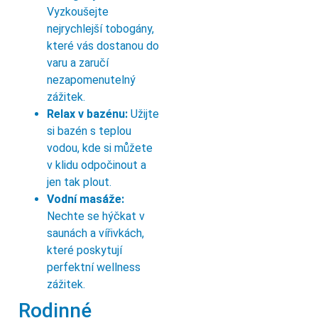
Vyzkoušejte
nejrychlejší tobogány,
které vás dostanou do
varu a zaručí
nezapomenutelný
zážitek.
Relax v bazénu:
Užijte
si bazén s teplou
vodou, kde si můžete
v klidu odpočinout a
jen tak plout.
Vodní masáže:
Nechte se hýčkat v
saunách a vířivkách,
které poskytují
perfektní wellness
zážitek.
Rodinné