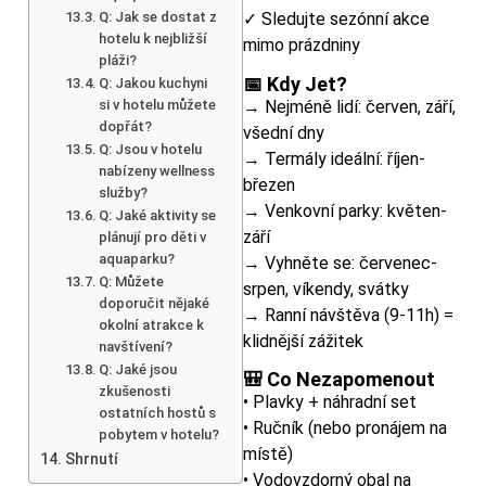
Q: Jak se dostat z
✓ Sledujte sezónní akce
hotelu k nejbližší
mimo prázdniny
pláži?
📅 Kdy Jet?
Q: Jakou kuchyni
si v hotelu můžete
→ Nejméně lidí: červen, září,
dopřát?
všední dny
Q: Jsou v hotelu
→ Termály ideální: říjen-
nabízeny wellness
březen
služby?
→ Venkovní parky: květen-
Q: Jaké aktivity se
září
plánují pro děti v
aquaparku?
→ Vyhněte se: červenec-
Q: Můžete
srpen, víkendy, svátky
doporučit nějaké
→ Ranní návštěva (9-11h) =
okolní atrakce k
klidnější zážitek
navštívení?
Q: Jaké jsou
🎒 Co Nezapomenout
zkušenosti
• Plavky + náhradní set
ostatních hostů s
• Ručník (nebo pronájem na
pobytem v hotelu?
místě)
Shrnutí
• Vodovzdorný obal na