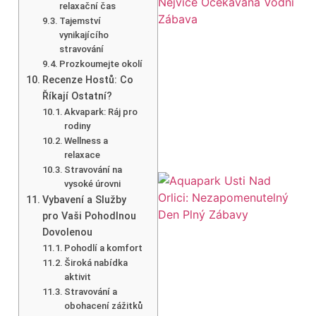
relaxační čas
Tajemství
vynikajícího
stravování
Prozkoumejte okolí
Recenze Hostů: Co
Říkají Ostatní?
Akvapark: Ráj pro
rodiny
Wellness a
relaxace
Stravování na
vysoké úrovni
Vybavení a Služby
pro Vaši Pohodlnou
Dovolenou
Pohodlí a komfort
Široká nabídka
aktivit
Stravování a
obohacení zážitků