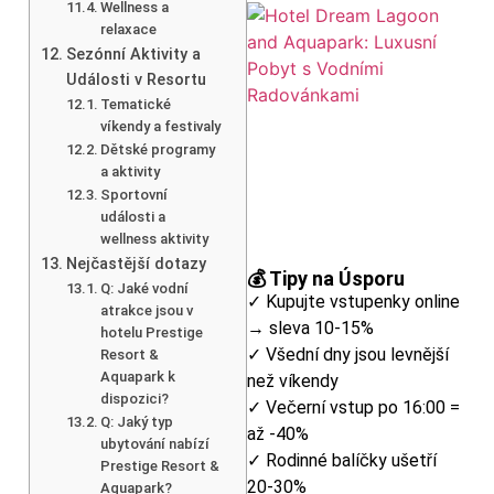
Wellness a
relaxace
Sezónní Aktivity a
Události v Resortu
Tematické
víkendy a festivaly
Dětské programy
a aktivity
Sportovní
události a
wellness aktivity
Nejčastější dotazy
💰 Tipy na Úsporu
Q: Jaké vodní
✓ Kupujte vstupenky online
atrakce jsou v
→ sleva 10-15%
hotelu Prestige
✓ Všední dny jsou levnější
Resort &
Aquapark k
než víkendy
dispozici?
✓ Večerní vstup po 16:00 =
Q: Jaký typ
až -40%
ubytování nabízí
✓ Rodinné balíčky ušetří
Prestige Resort &
20-30%
Aquapark?