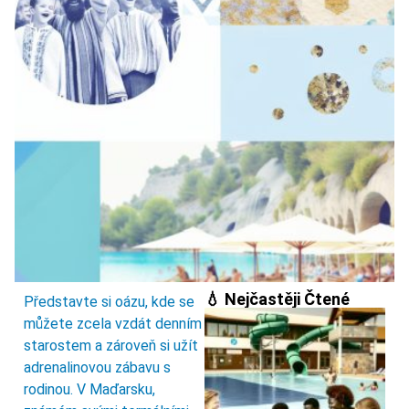
💧 Nejčastěji Čtené
Představte si oázu, kde se
můžete zcela vzdát denním
starostem a zároveň si užít
adrenalinovou zábavu s
rodinou. V Maďarsku,