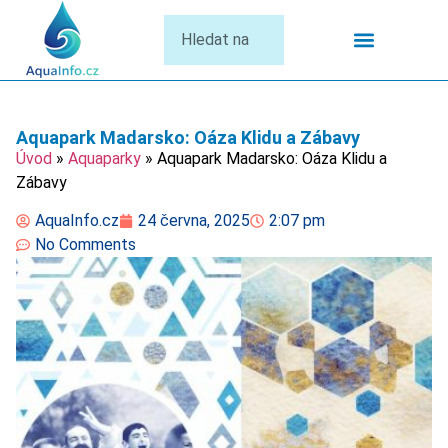
Termální Lázně
Aquapark Madarsko: Oáza Klidu a Zábavy
Úvod
»
Aquaparky
»
Aquapark Madarsko: Oáza Klidu a
Zábavy
AquaInfo.cz
24 června, 2025
2:07 pm
No Comments