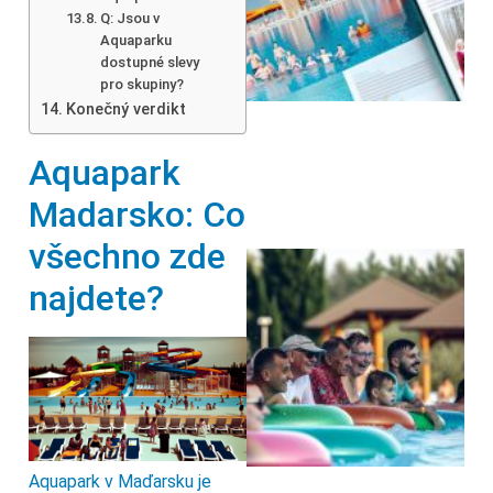
Q: Jsou v
Aquaparku
dostupné slevy
pro skupiny?
Konečný verdikt
Aquapark
Madarsko: Co
všechno zde
najdete?
Aquapark v Maďarsku je