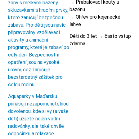
→ Přebalovací kouty u
zóny s mělkými bazény,
bazénu
skluzavkami a hracími prvky,
→ Ohřev pro kojenecké
které zaručují bezpečnou
lahve
zábavu. Pro děti jsou navíc
připravovány vzdělávací
Děti do 3 let → často vstup
aktivity a animační
zdarma
programy, které je zabaví po
celý den. Bezpečnostní
opatření jsou na vysoké
úrovni, což zaručuje
bezstarostný zážitek pro
celou rodinu.
Aquaparky v Maďarsku
přinášejí nezapomenutelnou
dovolenou, kde si vy (a vaše
děti) užijete nejen vodní
radovánky, ale také chvíle
odpočinku a relaxace.