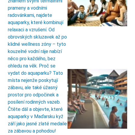
známém svými termálními
prameny a vodními
radovánkami, najdete
aquaparky, které kombinují
relaxaci a vzrušení. Od
obrovských skluzavek až po
klidné wellness zóny – tyto
kouzelné vodní ráje nabízí
něco pro každého, bez
ohledu na věk. Proč se
vydat do aquaparku? Tato
místa nejenže poskytují
zábavu, ale také úžasný
prostor pro odpočinek a
posílení rodinných vazeb.
Čtěte dál a objevte, které
aquaparky v Maďarsku kyž
září jako jasné zlaté medaile
za zábavou a pohodou!