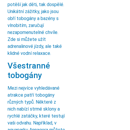
potěší jak děti, tak dospělé.
Unikátní zážitky, jako jsou
obří tobogány a bazény s
vlnobitím, zaručují
nezapomenutelné chvíle.
Zde si můžete užít
adrenalinové jízdy, ale také
klidné vodní relaxace.
Všestranné
tobogány
Mezi nejvíce vyhledávané
atrakce patří tobogány
různých typů. Některé z
nich nabízí strmé sklony a
rychlé zatáčky, které testují
vaši odvahu. Například, v
aquaparku Annagora můžete