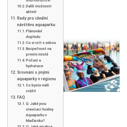
dobrodružství
Další možnosti
aktivit
Rady pro ideální
návštěvu aquaparku
Plánování
dopředu
Co si vzít s sebou
Bezpečnost na
prvním místě
Počasí a
hydratace
Srovnání s jinými
aquaparky v regionu
Co byste měli
zvážit
FAQ
Q: Jaké jsou
otevírací hodiny
Aquaparku v
Maďarsku?
Q: Jaké atrakce