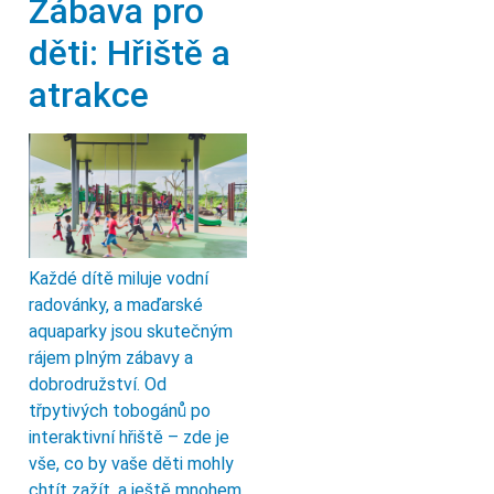
Zábava pro
děti: Hřiště a
atrakce
Každé dítě miluje vodní
radovánky, a maďarské
aquaparky jsou skutečným
rájem plným zábavy a
dobrodružství. Od
třpytivých tobogánů po
interaktivní hřiště – zde je
vše, co by vaše děti mohly
chtít zažít, a ještě mnohem