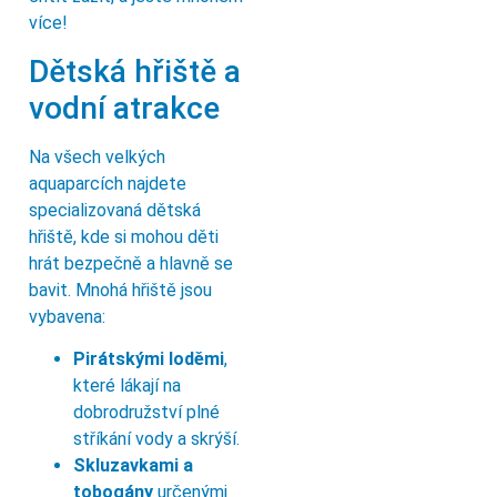
více!
Dětská hřiště a
vodní atrakce
Na všech velkých
aquaparcích najdete
specializovaná dětská
hřiště, kde si mohou děti
hrát bezpečně a hlavně se
bavit. Mnohá hřiště jsou
vybavena:
Pirátskými loděmi
,
které lákají na
dobrodružství plné
stříkání vody a skrýší.
Skluzavkami a
tobogány
určenými