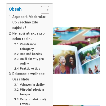
Obsah
Aquapark Madarsko:
Co všechno zde
najdete?
Nejlepší atrakce pro
celou rodinu
Všestranné
tobogány
Rodinné bazény
Další aktivity pro
rodiny
Praktické tipy
Relaxace a wellness:
Oáza klidu
Vybavení a služby
Přírodní zdroje a
terapie
Rady pro dokonalý
zážitek