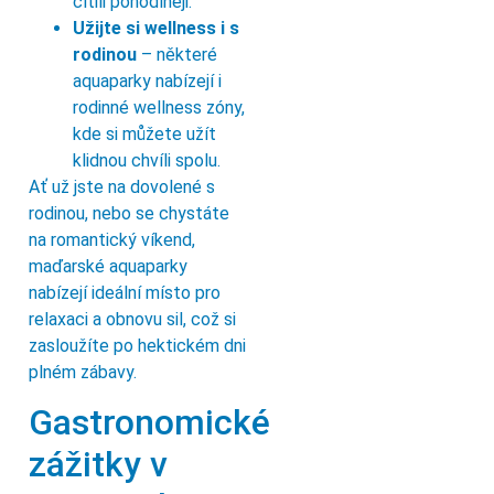
cítili pohodlněji.
Užijte si wellness i s
rodinou
– některé
aquaparky nabízejí i
rodinné wellness zóny,
kde si můžete užít
klidnou chvíli spolu.
Ať už jste na dovolené s
rodinou, nebo se chystáte
na romantický víkend,
maďarské aquaparky
nabízejí ideální místo pro
relaxaci a obnovu sil, což si
zasloužíte po hektickém dni
plném zábavy.
Gastronomické
zážitky v