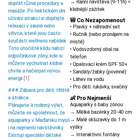
→ Ranní návštěva (9-11h) =
dopřát různé procedury a
klidnější zážitek
masáže. Po hektickém dni
užívání atrakcí si dopřejte
🎒 Co Nezapomenout
relaxaci v sauně nebo
• Plavky + náhradní set
vířivce, které jsou často
• Ručník (nebo pronájem na
součástí wellness nabídek.
místě)
Toto útočiště klidu nabízí
• Vodovzdorný obal na
odpočinkové zóny, kde si
telefon
můžete vychutnat klidné
• Opalovací krém SPF 50+
chvíle a načerpat novou
• Sandály/žabky (povinné)
energii
[1]
.
• Láhev na vodu
• Pro děti: rukávky, svačiny
### Zábava pro děti: Hřiště
👶 Pro Nejmenší
a atrakce
Aquaparky s baby zónou:
Plánujete-li rodinný výlet,
→ Mělké bazénky 20-40 cm
můžete se spolehnout, že
→ Malé skluzavky do 1 m
aquaparky v Maďarsku myslí
výšky
i na nejmenší návštěvníky.
→ Interaktivní fontány
Existují speciální dětské