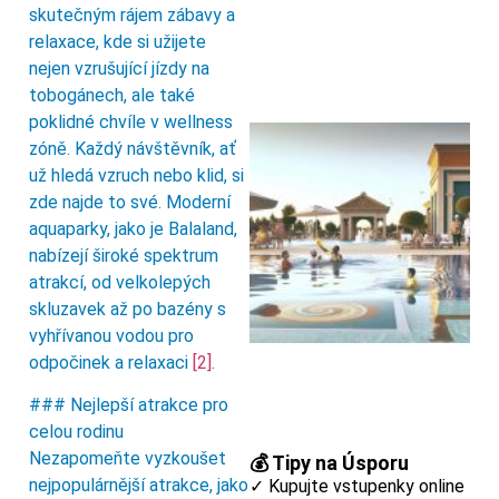
skutečným rájem zábavy a
relaxace, kde si užijete
nejen vzrušující jízdy na
tobogánech, ale také
poklidné chvíle v wellness
zóně. Každý návštěvník, ať
už hledá vzruch nebo klid, si
zde najde to své. Moderní
aquaparky, jako je Balaland,
nabízejí široké spektrum
atrakcí, od velkolepých
skluzavek až po bazény s
vyhřívanou vodou pro
odpočinek a relaxaci
[2]
.
### Nejlepší atrakce pro
celou rodinu
Nezapomeňte vyzkoušet
💰 Tipy na Úsporu
nejpopulárnější atrakce, jako
✓ Kupujte vstupenky online