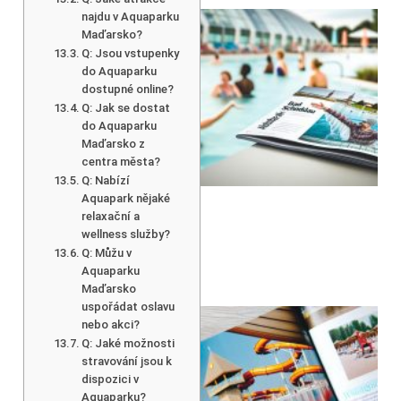
najdu v Aquaparku
Maďarsko?
Q: Jsou vstupenky
do Aquaparku
dostupné online?
Q: Jak se dostat
do Aquaparku
Maďarsko z
centra města?
Q: Nabízí
Aquapark nějaké
relaxační a
wellness služby?
Q: Můžu v
Aquaparku
Maďarsko
uspořádat oslavu
nebo akci?
Q: Jaké možnosti
stravování jsou k
dispozici v
Aquaparku?