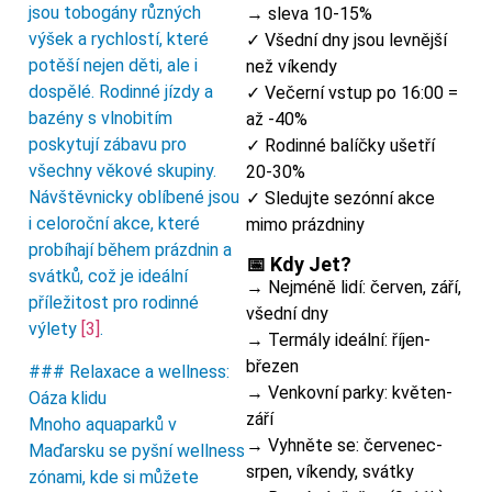
jsou tobogány různých
→ sleva 10-15%
výšek a rychlostí, které
✓ Všední dny jsou levnější
potěší nejen děti, ale i
než víkendy
dospělé. Rodinné jízdy a
✓ Večerní vstup po 16:00 =
bazény s vlnobitím
až -40%
poskytují zábavu pro
✓ Rodinné balíčky ušetří
všechny věkové skupiny.
20-30%
Návštěvnicky oblíbené jsou
✓ Sledujte sezónní akce
i celoroční akce, které
mimo prázdniny
probíhají během prázdnin a
📅 Kdy Jet?
svátků, což je ideální
→ Nejméně lidí: červen, září,
příležitost pro rodinné
všední dny
výlety
[3]
.
→ Termály ideální: říjen-
březen
### Relaxace a wellness:
→ Venkovní parky: květen-
Oáza klidu
září
Mnoho aquaparků v
→ Vyhněte se: červenec-
Maďarsku se pyšní wellness
srpen, víkendy, svátky
zónami, kde si můžete