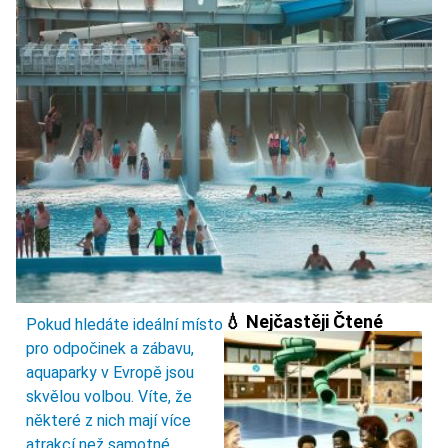
💧 Nejčastěji Čtené
Pokud hledáte ideální místo
pro odpočinek a zábavu,
aquaparky v Evropě jsou
skvělou volbou. Víte, že
některé z nich mají více
atrakcí než samotné