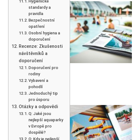
Hygienické
standardy a
pravidla
Bezpečnostní
opatření
Osobní hygiena a
doporučení
Recenze: Zkušenosti
návštěvníků a
doporučení
Doporučení pro
rodiny
Vybavení a
pohodlí
Jednoduchý tip
pro úsporu
Otázky a odpovědi
Q: Jaké jsou
nejlepší aquaparky
v Evropě pro
dospělé?
Q: Kdy je nejlepší