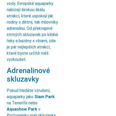
vody. Evropské aquaparky
nabízejí širokou škálu
atrakcí, které uspokojí jak
rodiny s dětmi, tak milovníky
adrenalinu. Od překvapivě
strmých skluzavek po klidné
řeky a bazény s vlnami, zde
je pár nejlepších atrakcí,
které byste určitě měli
vyzkoušet.
Adrenalinové
skluzavky
Pokud hledáte vzrušení,
aquaparky jako
Siam Park
na Tenerife nebo
Aquashow Park
v
Portugalsku mají skluzavky,