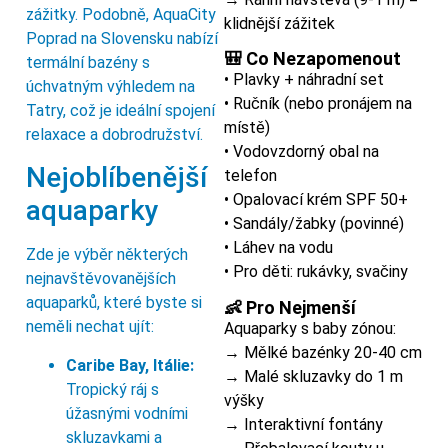
zážitky. Podobně, AquaCity
klidnější zážitek
Poprad na Slovensku nabízí
🎒 Co Nezapomenout
termální bazény s
• Plavky + náhradní set
úchvatným výhledem na
• Ručník (nebo pronájem na
Tatry, což je ideální spojení
místě)
relaxace a dobrodružství.
• Vodovzdorný obal na
Nejoblíbenější
telefon
• Opalovací krém SPF 50+
aquaparky
• Sandály/žabky (povinné)
• Láhev na vodu
Zde je výběr některých
• Pro děti: rukávky, svačiny
nejnavštěvovanějších
aquaparků, které byste si
👶 Pro Nejmenší
neměli nechat ujít:
Aquaparky s baby zónou:
→ Mělké bazénky 20-40 cm
Caribe Bay, Itálie:
→ Malé skluzavky do 1 m
Tropický ráj s
výšky
úžasnými vodními
→ Interaktivní fontány
skluzavkami a