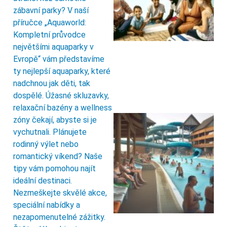
zábavní parky? V naší
příručce „Aquaworld:
Kompletní průvodce
největšími aquaparky v
Evropě“ vám představíme
ty nejlepší aquaparky, které
nadchnou jak děti, tak
dospělé. Úžasné skluzavky,
relaxační bazény a wellness
zóny čekají, abyste si je
vychutnali. Plánujete
rodinný výlet nebo
romantický víkend? Naše
tipy vám pomohou najít
ideální destinaci.
Nezmeškejte skvělé akce,
speciální nabídky a
nezapomenutelné zážitky.