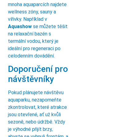
mnoha aquaparcích najdete
wellness zóny, sauny a
vířivky. Například v
Aquashow
se můžete těšit
na relaxační bazén s
termální vodou, který je
ideální pro regeneraci po
celodenním dovádění.
Doporučení pro
návštěvníky
Pokud plánujete návštěvu
aquaparku, nezapomeňte
zkontrolovat, které atrakce
jsou otevřené, ať už kvůli
sezoně, nebo údržbě. Vždy
je výhodné přijít brzy,
abyste se vyhnuli frontám, a