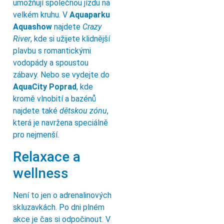
umožňují společnou jízdu na
velkém kruhu. V
Aquaparku
Aquashow
najdete
Crazy
River
, kde si užijete klidnější
plavbu s romantickými
vodopády a spoustou
zábavy. Nebo se vydejte do
AquaCity Poprad
, kde
kromě vlnobití a bazénů
najdete také
dětskou zónu
,
která je navržena speciálně
pro nejmenší.
Relaxace a
wellness
Není to jen o adrenalinových
skluzavkách. Po dni plném
akce je čas si odpočinout. V