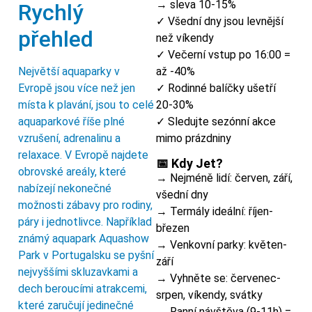
→ sleva 10-15%
Rychlý
✓ Všední dny jsou levnější
přehled
než víkendy
✓ Večerní vstup po 16:00 =
Největší aquaparky v
až -40%
Evropě jsou více než jen
✓ Rodinné balíčky ušetří
místa k plavání, jsou to celé
20-30%
aquaparkové říše plné
✓ Sledujte sezónní akce
vzrušení, adrenalinu a
mimo prázdniny
relaxace. V Evropě najdete
📅 Kdy Jet?
obrovské areály, které
→ Nejméně lidí: červen, září,
nabízejí nekonečné
všední dny
možnosti zábavy pro rodiny,
→ Termály ideální: říjen-
páry i jednotlivce. Například
březen
známý aquapark Aquashow
→ Venkovní parky: květen-
Park v Portugalsku se pyšní
září
nejvyššími skluzavkami a
→ Vyhněte se: červenec-
dech beroucími atrakcemi,
srpen, víkendy, svátky
které zaručují jedinečné
→ Ranní návštěva (9-11h) =