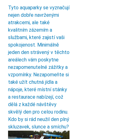
Tyto aquaparky se vyznačují
nejen dobře navrženými
atrakcemi, ale také
kvalitním zázemím a
službami, které zajistí vaši
spokojenost. Minimálně
jeden den strávený v těchto
areálech vám poskytne
nezapomenutelné zážitky a
vzpomínky. Nezapomeňte si
také užít chutná jídla a
nápoje, které místní stánky
a restaurace nabízejí, což
dělá z každé návštěvy
skvělý den pro celou rodinu.
Kdo by si rád neužil den plný
skluzavek, slunce a smíchu?