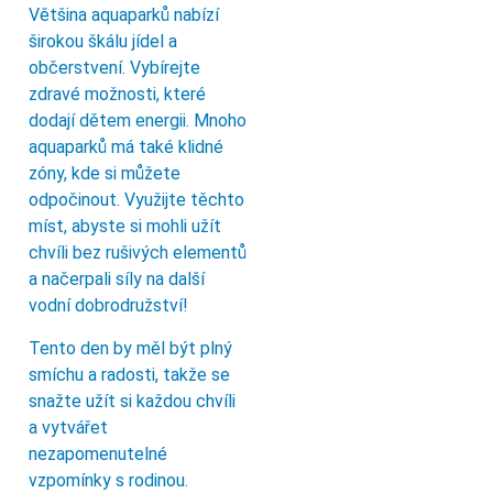
Většina aquaparků nabízí
širokou škálu jídel a
občerstvení. Vybírejte
zdravé možnosti, které
dodají dětem energii. Mnoho
aquaparků má také klidné
zóny, kde si můžete
odpočinout. Využijte těchto
míst, abyste si mohli užít
chvíli bez rušivých elementů
a načerpali síly na další
vodní dobrodružství!
Tento den by měl být plný
smíchu a radosti, takže se
snažte užít si každou chvíli
a vytvářet
nezapomenutelné
vzpomínky s rodinou.