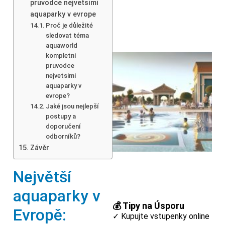
pruvodce nejvetsimi
aquaparky v evrope
Proč je důležité
sledovat téma
aquaworld
kompletni
pruvodce
nejvetsimi
aquaparky v
evrope?
Jaké jsou nejlepší
postupy a
doporučení
odborníků?
Závěr
Největší
aquaparky v
💰 Tipy na Úsporu
Evropě:
✓ Kupujte vstupenky online