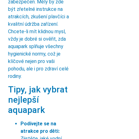
zabezpečen. Měly by zde
být zřetelné instrukce na
atrakcích, zkušení plavčíci a
kvalitní údržba zařízení.
Chcete-li mít klidnou mysl,
vždy je dobré si ověřit, zda
aquapark splňuje všechny
hygienické normy, což je
klíčové nejen pro vaši
pohodu, ale i pro zdraví celé
rodiny.
Tipy, jak vybrat
nejlepší
aquapark
Podívejte se na
atrakce pro děti:
Zjistěte, jaké vodní