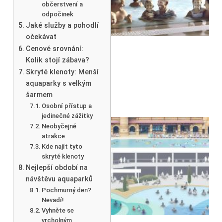
občerstvení a
odpočinek
Jaké služby a pohodlí
očekávat
Cenové srovnání:
Kolik stojí zábava?
Skryté klenoty: Menší
aquaparky s velkým
šarmem
Osobní přístup a
jedinečné zážitky
Neobyčejné
atrakce
Kde najít tyto
skryté klenoty
Nejlepší období na
návštěvu aquaparků
Pochmurný den?
Nevadí!
Vyhněte se
vrcholným