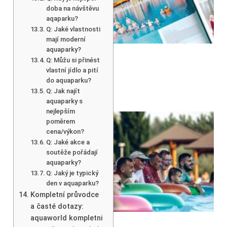
doba na návštěvu
aqaparku?
Q: Jaké vlastnosti
mají moderní
aquaparky?
Q: Můžu si přinést
vlastní jídlo a pití
do aquaparku?
Q: Jak najít
aquaparky s
nejlepším
poměrem
cena/výkon?
Q: Jaké akce a
soutěže pořádají
aquaparky?
Q: Jaký je typický
den v aquaparku?
Kompletní průvodce
a časté dotazy:
aquaworld kompletni