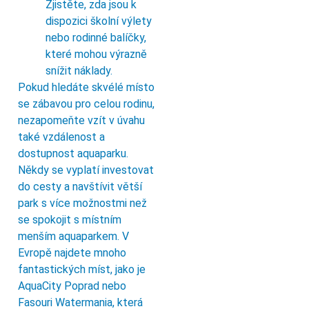
Zjistěte, zda jsou k
dispozici školní výlety
nebo rodinné balíčky,
které mohou výrazně
snížit náklady.
Pokud hledáte skvélé místo
se zábavou pro celou rodinu,
nezapomeňte vzít v úvahu
také vzdálenost a
dostupnost aquaparku.
Někdy se vyplatí investovat
do cesty a navštívit větší
park s více možnostmi než
se spokojit s místním
menším aquaparkem. V
Evropě najdete mnoho
fantastických míst, jako je
AquaCity Poprad nebo
Fasouri Watermania, která