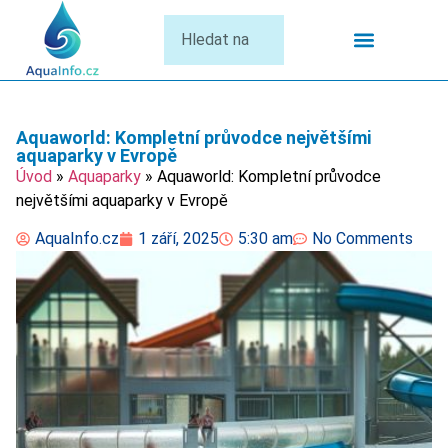
Termální Lázně
Aquaworld: Kompletní průvodce největšími
aquaparky v Evropě
Úvod
»
Aquaparky
»
Aquaworld: Kompletní průvodce
největšími aquaparky v Evropě
AquaInfo.cz
1 září, 2025
5:30 am
No Comments