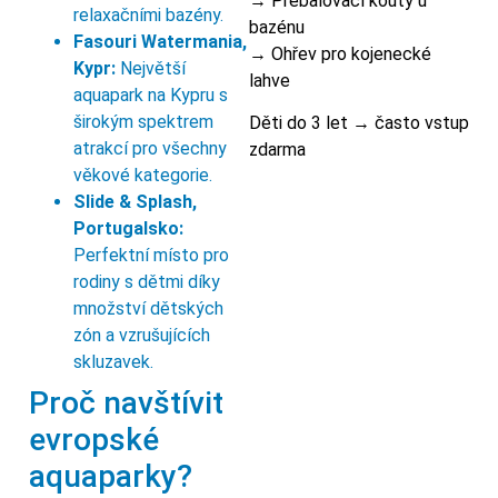
→ Přebalovací kouty u
relaxačními bazény.
bazénu
Fasouri Watermania,
→ Ohřev pro kojenecké
Kypr:
Největší
lahve
aquapark na Kypru s
širokým spektrem
Děti do 3 let → často vstup
atrakcí pro všechny
zdarma
věkové kategorie.
Slide & Splash,
Portugalsko:
Perfektní místo pro
rodiny s dětmi díky
množství dětských
zón a vzrušujících
skluzavek.
Proč navštívit
evropské
aquaparky?