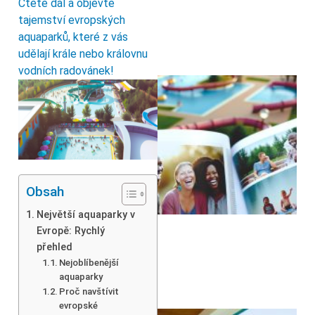
Čtěte dál a objevte
tajemství evropských
aquaparků, které z vás
udělají krále nebo královnu
vodních radovánek!
Obsah
Největší aquaparky v
Evropě: Rychlý
přehled
Nejoblíbenější
aquaparky
Proč navštívit
evropské