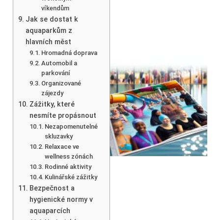
víkendům
Jak se dostat k
aquaparkům z
hlavních měst
Hromadná doprava
Automobil a
parkování
Organizované
zájezdy
Zážitky, které
nesmíte propásnout
Nezapomenutelné
skluzavky
Relaxace ve
wellness zónách
Rodinné aktivity
Kulinářské zážitky
Bezpečnost a
hygienické normy v
aquaparcích