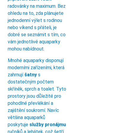
radovánky na maximum. Bez
ohledu na to, zda plánujete
jednodenní výlet s rodinou
nebo víkend s přáteli, je
dobré se seznámit s tím, co
vám jednotlivé aquaparky
mohou nabídnout.
Mnohé aquaparky disponují
moderními zařízeními, která
zahrnují
šatny
s
dostatečným počtem
skříněk, sprch a toalet. Tyto
prostory jsou důležité pro
pohodlné převlékání a
zajištění soukromí. Navíc
většina aquaparků
poskytuje
služby pronájmu
ručníků a lehátek, což šetří