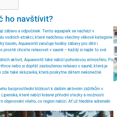
 ho navštívit?
ají zábavu a odpočinek. Tento aquapark se nachází v
álu vodních atrakcí, které nadchnou všechny věkové kategorie.
ký bazén, Aquaworld zaručuje hodiny zábavy pro děti i
o prostě chcete relaxovat v sauně – každý si najde to své.
ních aktivit, Aquaworld také nabízí pohodovou atmosféru. Po
řivce nebo si dopřát zaslouženou relaxaci v sauně, která je
i je zde také skluzavka, která poskytne dětem nekonečné
eho bezprostřední blízkost k dalším aktivním zážitkům v
 Lipenska, které nabízí krásné přírodní stezky a možnosti
o objevování všeho, co region nabízí. Ať už hledáte adrenalin