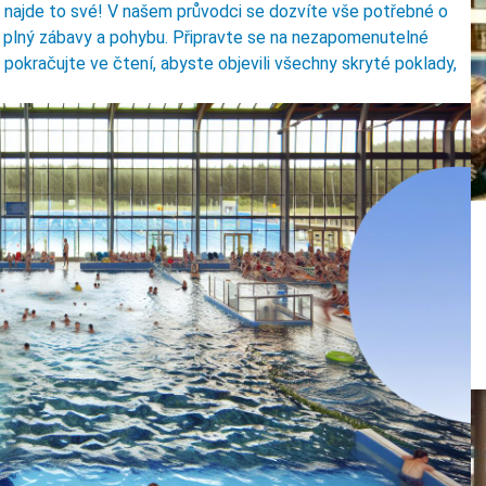
dý najde to své! V našem průvodci se dozvíte vše potřebné o
den plný zábavy a pohybu. Připravte se na nezapomenutelné
a pokračujte ve čtení, abyste objevili všechny skryté poklady,