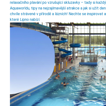
relaxačního plavání po vzrušující skluzavky – tady si kaž
Aquaworldu, tipy na nejzajímavější atrakce a jak si užít 
chvíle strávené v přírodě a lázních! Nechte se inspirovat 
které Lipno nabízí.