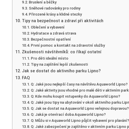
Bruslení a běžky
Sněhové radovánky pro rodiny
Přirozené krásy a klidné stezky
Tipy na bezpečnost a zdraví při aktivitách
Oblečení a vybavení
Hydratace a zdravá strava
Bezpečnostní opatření
První pomoc a kontakt na zdravotní služby
Zkušenosti návštěvníků: co říkají ostatní
Pro děti ideální místo
Tipy na zajištění lepší zkušenosti
Jak se dostat do aktivního parku Lipno?
FAQ
Q: Jaké jsou nejlepší časy na návštěvu Aquaworld Lipno?
Q: Jaké aktivity jsou vhodné pro malé děti v aktivním par
Q: Kde mohu koupit vstupenky do Aquaworld Lipno?
Q: Jaké jsou tipy na ubytování v okolí aktivního parku Lip
Q: Jak se dostat na Aquaworld Lipno veřejnou dopravou?
Q: Jaká je otevírací doba Aquaworld Lipno?
Q: Můžu si v Aquaworld Lipno půjčit vybavení pro plavání
Q: Jaké zabezpečení je zajištěno v aktivním parku Lipno 