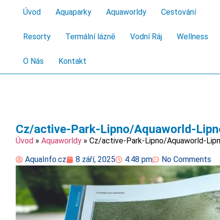
Úvod
Aquaparky
Aquaworldy
Cestování
Resorty
Termální lázně
Vodní Ráj
Wellness
O Nás
Kontakt
Cz/active-Park-Lipno/Aquaworld-Lipn
Úvod
»
Aquaworldy
»
Cz/active-Park-Lipno/Aquaworld-Lipn
AquaInfo.cz
8 září, 2025
4:48 pm
No Comments