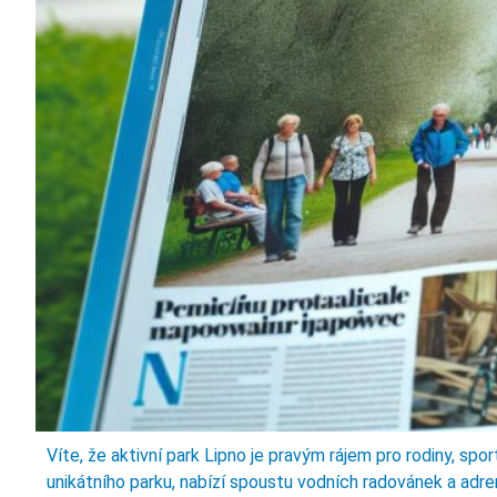
Víte, že aktivní park Lipno je pravým rájem pro rodiny, s
unikátního parku, nabízí spoustu vodních radovánek a adr