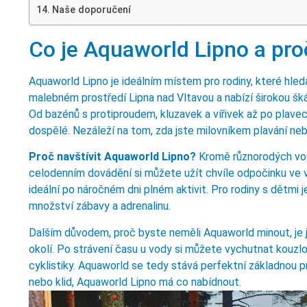
Naše doporučení
Co je Aquaworld Lipno a proč
Aquaworld Lipno je ideálním místem pro rodiny, které hled
malebném prostředí Lipna nad Vltavou a nabízí širokou šk
Od bazénů s protiproudem, kluzavek a vířivek až po plavec
dospělé. Nezáleží na tom, zda jste milovníkem plavání neb
Proč navštívit Aquaworld Lipno?
Kromě různorodých vod
celodenním dovádění si můžete užít chvíle odpočinku ve ví
ideální po náročném dni plném aktivit. Pro rodiny s dětm
množství zábavy a adrenalinu.
Dalším důvodem, proč byste neměli Aquaworld minout, je j
okolí. Po strávení času u vody si můžete vychutnat kouzlo
cyklistiky. Aquaworld se tedy stává perfektní základnou pr
nebo klid, Aquaworld Lipno má co nabídnout.