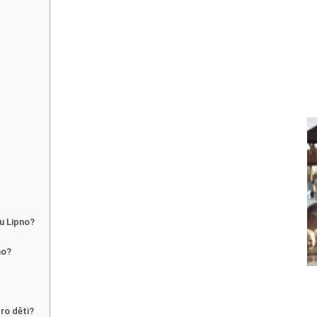
ku Lipno?
no?
?
pro děti?