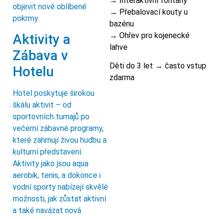
→ Interaktivní fontány
objevit nové oblíbené
→ Přebalovací kouty u
pokrmy.
bazénu
→ Ohřev pro kojenecké
Aktivity a
lahve
Zábava v
Děti do 3 let → často vstup
Hotelu
zdarma
Hotel poskytuje širokou
škálu aktivit – od
sportovních turnajů po
večerní zábavné programy,
které zahrnují živou hudbu a
kulturní představení.
Aktivity jako jsou aqua
aerobik, tenis, a dokonce i
vodní sporty nabízejí skvělé
možnosti, jak zůstat aktivní
a také navázat nová