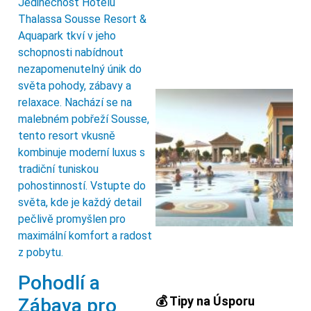
Jedinečnost Hotelu
Thalassa Sousse Resort &
Aquapark tkví v jeho
schopnosti nabídnout
nezapomenutelný únik do
světa pohody, zábavy a
relaxace. Nachází se na
malebném pobřeží Sousse,
tento resort vkusně
kombinuje moderní luxus s
tradiční tuniskou
pohostinností. Vstupte do
světa, kde je každý detail
pečlivě promyšlen pro
maximální komfort a radost
z pobytu.
Pohodlí a
💰 Tipy na Úsporu
Zábava pro