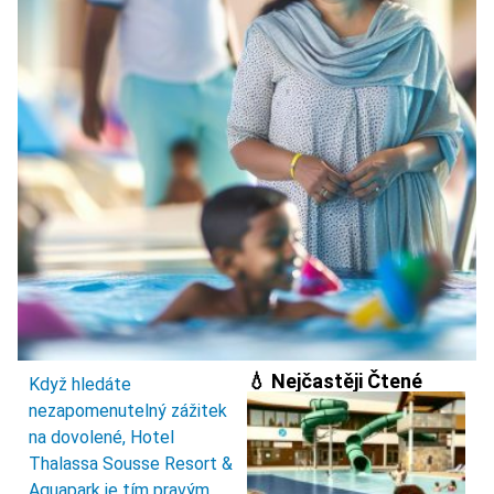
💧 Nejčastěji Čtené
Když hledáte
nezapomenutelný zážitek
na dovolené, Hotel
Thalassa Sousse Resort &
Aquapark je tím pravým