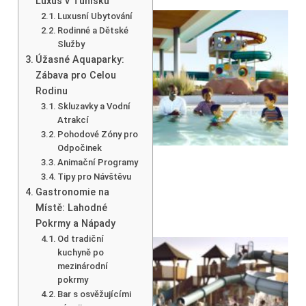
Luxus v Tunisku
Luxusní Ubytování
Rodinné a Dětské
Služby
Úžasné Aquaparky:
Zábava pro Celou
Rodinu
Skluzavky a Vodní
Atrakcí
Pohodové Zóny pro
Odpočinek
Animační Programy
Tipy pro Návštěvu
Gastronomie na
Místě: Lahodné
Pokrmy a Nápady
Od tradiční
kuchyně po
mezinárodní
pokrmy
Bar s osvěžujícími