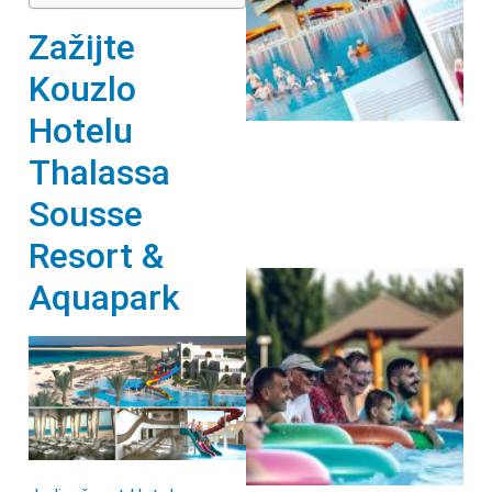
Zažijte
Kouzlo
Hotelu
Thalassa
Sousse
Resort &
Aquapark