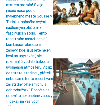
místem pro vás! Svoje
jméno nese podle
malebného města Sousse v
Tunisku, známého svými
nádhernými plážemi a
fascinující historií. Tento
resort vám nabízí ideální
kombinaci relaxace a
zábavy, kde si užijete nejen
kvalitní ubytování, ale i
rozmanité vodní atrakce a
uvolněnou atmosféru. Ať už
cestujete s rodinou, přáteli
nebo sami, tento resort vám
zajistí dny plné smíchu a
dobrodružství. Ponořte se
do světa nekonečné zábavy
– čekají na vás vodní