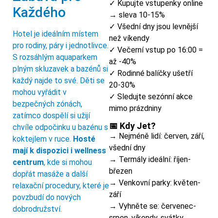
✓ Kupujte vstupenky online
Každého
→ sleva 10-15%
✓ Všední dny jsou levnější
Hotel je ideálním místem
než víkendy
pro rodiny, páry i jednotlivce.
✓ Večerní vstup po 16:00 =
S rozsáhlým aquaparkem
až -40%
plným skluzavek a bazénů si
✓ Rodinné balíčky ušetří
každý najde to své. Děti se
20-30%
mohou vyřádit v
✓ Sledujte sezónní akce
bezpečných zónách,
mimo prázdniny
zatímco dospělí si užijí
📅 Kdy Jet?
chvíle odpočinku u bazénu s
→ Nejméně lidí: červen, září,
koktejlem v ruce.
Hosté
všední dny
mají k dispozici i wellness
→ Termály ideální: říjen-
centrum
, kde si mohou
březen
dopřát masáže a další
→ Venkovní parky: květen-
relaxační procedury, které je
září
povzbudí do nových
→ Vyhněte se: červenec-
dobrodružství.
srpen, víkendy, svátky