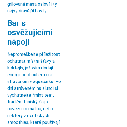
grilovaná masa osloví i ty
nejvybíravější hosty.
Bar s
osvěžujícími
nápoji
Nepromeškejte příležitost
ochutnat místní šťávy a
koktejly, jež vám dodají
energii po dlouhém dni
stráveném v aquaparku. Po
dni stráveném na slunci si
vychutnejte *mint tea*,
tradiční tuniský čaj s
osvěžující mátou, nebo
některý z exotických
smoothies, které používají