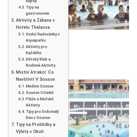
nápoji
Tipy na
gastronomie
Aktivity a Zábava v
Hotelu Thalassa
Vodní Radovánky v
Aquaparku
Aktivity pro
Každého
Dětský Klub a
Rodinné Aktivity
Místní Atrakcí: Co
Navštívit V Sousse
Medina Sousse
Sousse Citadel
Pláže a Mořské
Aktivity
Tipy pro Dokonalý
Den v Sousse
Tipy na Prohlídky a
Výlety v Okolí