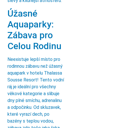
slevy a klidnější atmosféru.
Úžasné
Aquaparky:
Zábava pro
Celou Rodinu
Neexistuje lepší místo pro
rodinnou zábavu než úžasný
aquapark v hotelu Thalassa
Sousse Resort! Tento vodní
ráj je ideální pro všechny
věkové kategorie a slibuje
dny plné smíchu, adrenalinu
a odpočinku. Od skluzavek,
které vyrazí dech, po
bazény s teplou vodou,
zábava zde teče jako řeka.