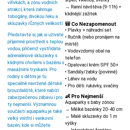
vířivkách, a zónu vodních
→ Ranní návštěva (9-11h) =
atrakcí, která zahrnuje
klidnější zážitek
tobogány, divokou řeku a
skluzavky různých velikostí.
🎒 Co Nezapomenout
• Plavky + náhradní set
Představte si, jak si užíváte
• Ručník (nebo pronájem na
příjemné prostředí s teplou
místě)
vodou, přičemž vystřídáte
• Vodovzdorný obal na
adrenalinové skluzavky s
telefon
klidnými chvílemi v bazénu s
• Opalovací krém SPF 50+
masážními tryskami. Pro
• Sandály/žabky (povinné)
rodiny s dětmi je tu
• Láhev na vodu
speciálně navržené dětské
• Pro děti: rukávky, svačiny
brouzdaliště, které nabízí
👶 Pro Nejmenší
zabezpečenou zábavu i pro
Aquaparky s baby zónou:
ty nejmenší. Významnou
→ Mělké bazénky 20-40 cm
součástí aquaparku je také
→ Malé skluzavky do 1 m
velký vnitřní i venkovní
výšky
bazén, kde si můžete