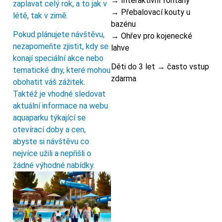
→ Interaktivní fontány
zaplavat celý rok, a to jak v
→ Přebalovací kouty u
létě, tak v zimě.
bazénu
Pokud plánujete návštěvu,
→ Ohřev pro kojenecké
nezapomeňte zjistit, kdy se
lahve
konají speciální akce nebo
Děti do 3 let → často vstup
tematické dny, které mohou
zdarma
obohatit váš zážitek.
Taktéž je vhodné sledovat
aktuální informace na webu
aquaparku týkající se
otevírací doby a cen,
abyste si návštěvu co
nejvíce užili a nepřišli o
žádné výhodné nabídky.