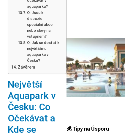
očekávat v
aquaparku?
Q: Jsou k
dispozici
speciální akce
nebo slevy na
vstupném?
Q: Jak se dostat k
největšímu
aquaparku v
Česku?
Závěrem
Největší
Aquapark v
Česku: Co
Očekávat a
Kde se
💰 Tipy na Úsporu