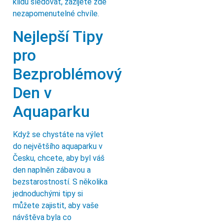
klidu sledovat, zažijete zde
nezapomenutelné chvíle.
Nejlepší Tipy
pro
Bezproblémový
Den v
Aquaparku
Když se chystáte na výlet
do největšího aquaparku v
Česku, chcete, aby byl váš
den naplněn zábavou a
bezstarostností. S několika
jednoduchými tipy si
můžete zajistit, aby vaše
návštěva byla co