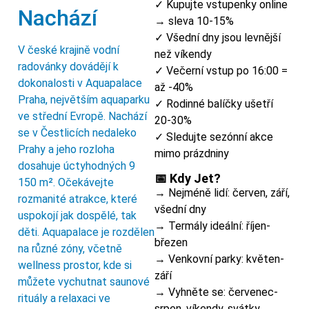
✓ Kupujte vstupenky online
Nachází
→ sleva 10-15%
✓ Všední dny jsou levnější
V české krajině vodní
než víkendy
radovánky dovádějí k
✓ Večerní vstup po 16:00 =
dokonalosti v Aquapalace
až -40%
Praha, největším aquaparku
✓ Rodinné balíčky ušetří
ve střední Evropě. Nachází
20-30%
se v Čestlicích nedaleko
✓ Sledujte sezónní akce
Prahy a jeho rozloha
mimo prázdniny
dosahuje úctyhodných 9
📅 Kdy Jet?
150 m². Očekávejte
→ Nejméně lidí: červen, září,
rozmanité atrakce, které
všední dny
uspokojí jak dospělé, tak
→ Termály ideální: říjen-
děti. Aquapalace je rozdělen
březen
na různé zóny, včetně
→ Venkovní parky: květen-
wellness prostor, kde si
září
můžete vychutnat saunové
→ Vyhněte se: červenec-
rituály a relaxaci ve
srpen, víkendy, svátky