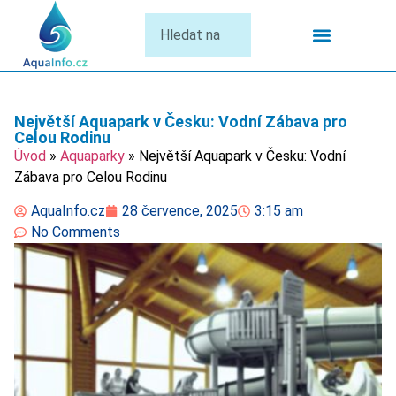
Termální Lázně
Největší Aquapark v Česku: Vodní Zábava pro
Celou Rodinu
Úvod
»
Aquaparky
»
Největší Aquapark v Česku: Vodní
Zábava pro Celou Rodinu
AquaInfo.cz
28 července, 2025
3:15 am
No Comments