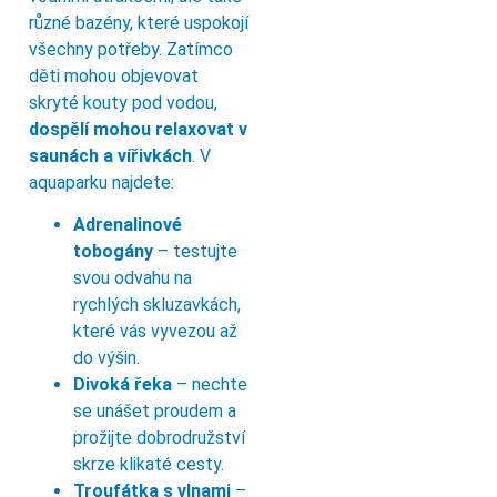
různé bazény, které uspokojí
všechny potřeby. Zatímco
děti mohou objevovat
skryté kouty pod vodou,
dospělí mohou relaxovat v
saunách a vířivkách
. V
aquaparku najdete:
Adrenalinové
tobogány
– testujte
svou odvahu na
rychlých skluzavkách,
které vás vyvezou až
do výšin.
Divoká řeka
– nechte
se unášet proudem a
prožijte dobrodružství
skrze klikaté cesty.
Troufátka s vlnami
–