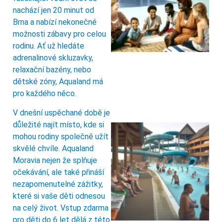
nachází jen 20 minut od
Brna a nabízí nekonečné
možnosti zábavy pro celou
rodinu. Ať už hledáte
adrenalinové skluzavky,
relaxační bazény, nebo
dětské zóny, Aqualand má
pro každého něco.
V dnešní uspěchané době je
důležité najít místo, kde si
mohou rodiny společně užít
skvělé chvíle. Aqualand
Moravia nejen že splňuje
očekávání, ale také přináší
nezapomenutelné zážitky,
které si vaše děti odnesou
na celý život. Vstup zdarma
pro děti do 6 let dělá z této