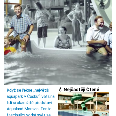
💧 Nejčastěji Čtené
Když se řekne „největší
aquapark v Česku“, většina
lidí si okamžitě představí
Aqualand Moravia. Tento
fascinující vodní svět se