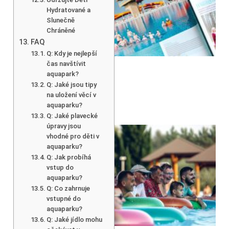
Hydratované a
Slunečně
Chráněné
FAQ
Q: Kdy je nejlepší
čas navštívit
aquapark?
Q: Jaké jsou tipy
na uložení věcí v
aquaparku?
Q: Jaké plavecké
úpravy jsou
vhodné pro děti v
aquaparku?
Q: Jak probíhá
vstup do
aquaparku?
Q: Co zahrnuje
vstupné do
aquaparku?
Q: Jaké jídlo mohu