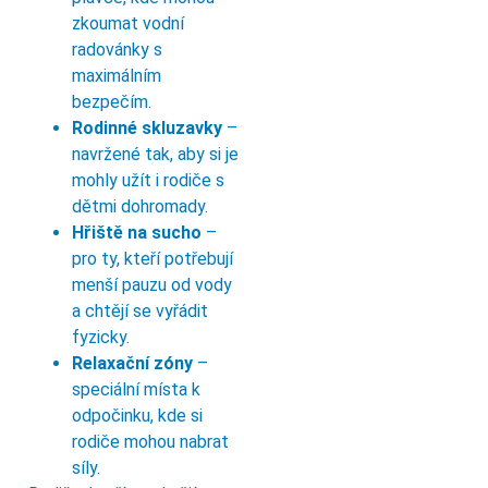
zkoumat vodní
radovánky s
maximálním
bezpečím.
Rodinné skluzavky
–
navržené tak, aby si je
mohly užít i rodiče s
dětmi dohromady.
Hřiště na sucho
–
pro ty, kteří potřebují
menší pauzu od vody
a chtějí se vyřádit
fyzicky.
Relaxační zóny
–
speciální místa k
odpočinku, kde si
rodiče mohou nabrat
síly.