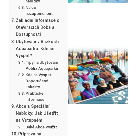
nabídky
Na co
nezapomenout
Základní Informace o
Otevíracích Doba a
Dostupnosti
Ubytování v Blízkosti
Aquaparku: Kde se
Vyspat?
Tipy na Ubytování
Poblíž Aquaparků
Kde se Vyspat:
Doporučené
Lokality
Praktické
informace
Akce a Speciální
Nabídky: Jak Ušetřit
na Vstupném
Jaké Akce Využít
Příprava na