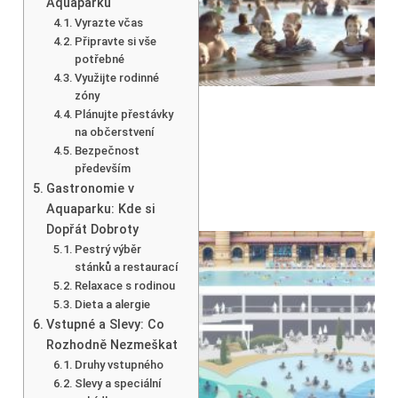
Aquaparku
Vyrazte včas
Připravte si vše
potřebné
Využijte rodinné
zóny
Plánujte přestávky
na občerstvení
Bezpečnost
především
Gastronomie v
Aquaparku: Kde si
Dopřát Dobroty
Pestrý výběr
stánků a restaurací
Relaxace s rodinou
Dieta a alergie
Vstupné a Slevy: Co
Rozhodně Nezmeškat
Druhy vstupného
Slevy a speciální