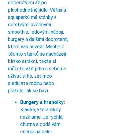
občerstvení až po
plnohodnotné jídlo. Většina
aquaparků má stánky s
čerstvými ovocnými
smoothie, ledovými nápoji,
burgery a dalšími dobrotami,
které vás osvěží. Mnohé z
těchto stánků se nacházejí
blízko atrakcí, takže si
můžete vzít jídlo s sebou a
užívat si ho, zatímco
sledujete rodinu nebo
přátele, jak se baví.
Burgery a hranolky:
Klasika, která nikdy
nezklame. Je rychlá,
chutná a dodá vám
energii na další