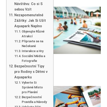
Návštěvu: Co si S
sebou Vzít
Nezapomenutelné
Zážitky: Jak Si Užít
Aquapark Naplno
Objevujte Různé
Atrakcí
Připravte se na
Nečekané
Interakce a Hry
Sociální Média a
Fotografie
Bezpečnostní Tipy
pro Rodiny s Dětmi v
Aquaparku
Vyberte Si
Správné Místo
pro Plavání
Bezpečnostní
Pravidla a Návody
Udržujte Děti