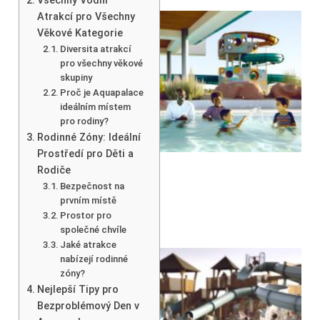
Všechny Vodní
Atrakcí pro Všechny
Věkové Kategorie
Diversita atrakcí
pro všechny věkové
skupiny
Proč je Aquapalace
ideálním místem
pro rodiny?
Rodinné Zóny: Ideální
Prostředí pro Děti a
Rodiče
Bezpečnost na
prvním místě
Prostor pro
společné chvíle
Jaké atrakce
nabízejí rodinné
zóny?
Nejlepší Tipy pro
Bezproblémový Den v